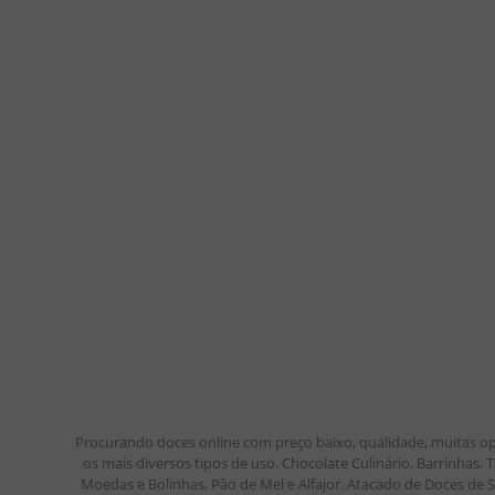
8
º
pipoca
9
º
biscoito
10
º
kit junina
Procurando doces online com preço baixo, qualidade, muitas op
os mais diversos tipos de uso. Chocolate Culinário, Barrinhas
Moedas e Bolinhas, Pão de Mel e Alfajor. Atacado de Doces de