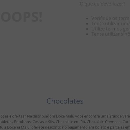
O que eu devo fazer?
OOPS!
Verifique os term
Tente utilizar um
Utilize termos ge
Tente utilizar si
Chocolates
ções e ofertas? Na distribuidora Doce Malu você encontra uma grande vari
, Tabletes, Bombons, Cestas e Kits, Chocolate em Pó, Chocolate Cremoso, Co
 SP, a Doceria Malu, oferece desconto no pagamento em boleto e parcelas