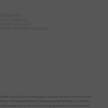
os digitados.
a única palavra.
néricos na busca.
nônimos do termo desejado.
edade de produtos e chocolates, dasmais variadas marcas e para
nfeitos, FormatosDivertidos, Granulados, Mentinhas e Copinhos,
 em até 3 vezes sem juros. Encontre aqui produtos como Bombom