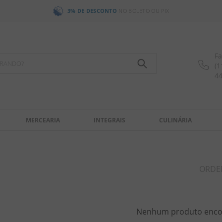
3% DE DESCONTO
NO BOLETO OU PIX
Fa
OCURANDO?
(1
4
MERCEARIA
INTEGRAIS
CULINÁRIA
ORDE
Nenhum produto enco