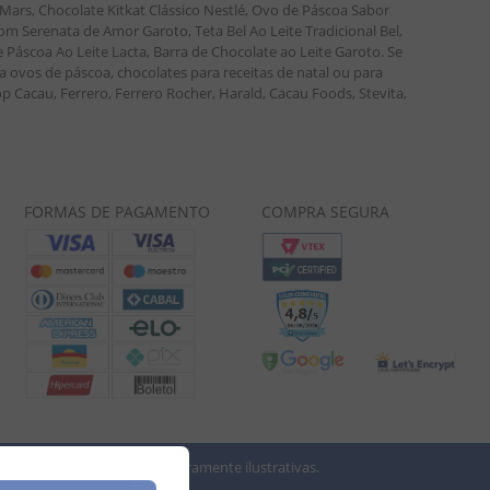
ars, Chocolate Kitkat Clássico Nestlé, Ovo de Páscoa Sabor
m Serenata de Amor Garoto, Teta Bel Ao Leite Tradicional Bel,
áscoa Ao Leite Lacta, Barra de Chocolate ao Leite Garoto. Se
a ovos de páscoa, chocolates para receitas de natal ou para
p Cacau, Ferrero, Ferrero Rocher, Harald, Cacau Foods, Stevita,
FORMAS DE PAGAMENTO
COMPRA SEGURA
 imagens dos produtos são meramente ilustrativas.
vio.