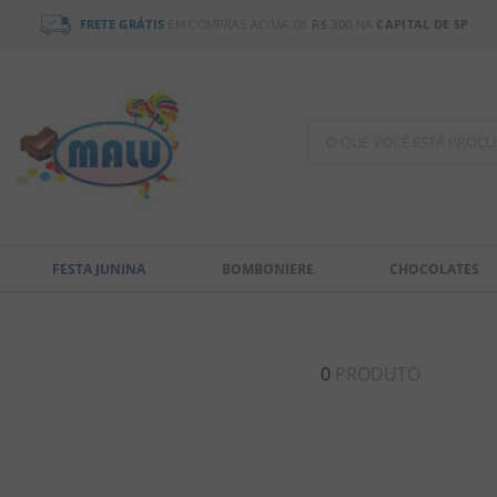
FRETE GRÁTIS
EM COMPRAS ACIMA DE
R$ 300
NA
CAPITAL DE SP
O QUE VOCÊ ESTÁ PR
TERMOS MAIS BUSCADOS
1
º
bala
FESTA JUNINA
BOMBONIERE
CHOCOLATES
2
º
chocolate
3
º
pirulito
4
º
férias 2026
0
PRODUTO
5
º
amendoim
6
º
chiclete
7
º
salgadinho