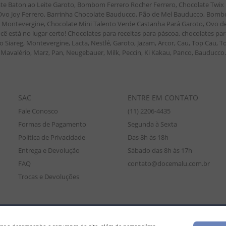
 Baton ao Leite Garoto, Bombom Ferrero Rocher Ferrero, Chocolate Twix M
r Ovo Joy Ferrero, Barrinha Chocolate Bauducco, Pão de Mel Bauducco, Bombo
ontevergine, Chocolate Mini Talento Verde Castanha Pará Garoto, Ovo de P
cê está no lugar certo! Chocolates para receitas para páscoa, chocolates par
 Siareg, Montevergine, Lacta, Nestlé, Garoto, Jazam, Arcor, Cau, Top Cau, To
Mavalério, Marz, Pan, Neugebauer, Milk, Peccin, Ki Kakau, Panco, Bauducco.
SAC
ENTRE EM CONTATO
Fale Conosco
(11) 2206-4435
Formas de Pagamento
Segunda à Sexta
Política de Privacidade
Das 8h às 18h
Entrega e Devolução
Sábado das 8h às 17h
FAQ
contato@docemalu.com.br
Trocas e Devoluções
amente para compras efetuadas no site, podendo diferir da loja física. As
os os preços e condições comerciais estão sujeitos a alteração sem aviso pré