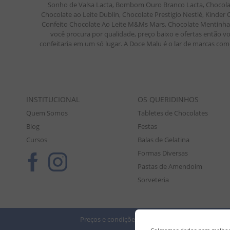
Sonho de Valsa Lacta, Bombom Ouro Branco Lacta, Chocolate
Chocolate ao Leite Dublin, Chocolate Prestigio Nestlé, Kinde
Confeito Chocolate Ao Leite M&Ms Mars, Chocolate Mentinha M
você procura por qualidade, preço baixo e ofertas então vo
confeitaria em um só lugar. A Doce Malu é o lar de marcas como
INSTITUCIONAL
OS QUERIDINHOS
Quem Somos
Tabletes de Chocolates
Blog
Festas
Cursos
Balas de Gelatina
Formas Diversas
Pastas de Amendoim
Sorveteria
Preços e condições de pagamento válidos exclusiv
Tod