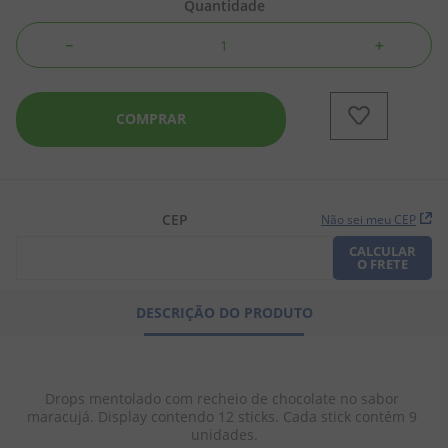
Quantidade
8
º
biscoito
－
＋
9
º
doce leite
10
º
pipoca
COMPRAR
CEP
Não sei meu CEP
CALCULAR
O FRETE
DESCRIÇÃO DO PRODUTO
Drops mentolado com recheio de chocolate no sabor 
maracujá. Display contendo 12 sticks. Cada stick contém 9 
unidades.