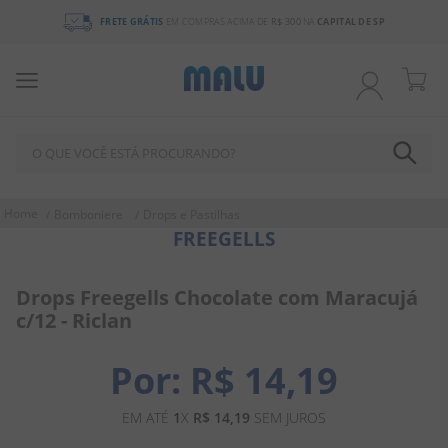
FRETE GRÁTIS
EM COMPRAS ACIMA DE
R$ 300
NA
CAPITAL DE SP
O QUE VOCÊ ESTÁ PROCURANDO?
TERMOS MAIS BUSCADOS
Bomboniere
Drops e Pastilhas
FREEGELLS
1
º
chocolate
2
º
bala
Drops Freegells Chocolate com Maracujá
3
º
pirulito
c/12 - Riclan
4
º
férias 2026
R$
14
,
19
5
º
amendoim
6
º
salgadinho
EM ATÉ
1
X
R$
14
,
19
SEM JUROS
7
º
chiclete