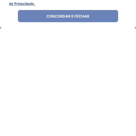
de Privacidade.
CONCORDAR E FECHAR
Avaliações
Ainda não foram feitas avaliações para este
produto, o que acha de deixar uma?
ESCREVER AVALIAÇÃO
Perguntas
&
Respostas
Tem alguma dúvida sobre este produto?
Pergunte ao lojista e a outros