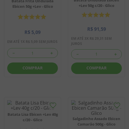
Batata Frita Ondulada
+Lev 50g c/20 - Glico
Ebicen 50g +Lev - Glico
8
º
biscoito
9
º
doce leite
R$
91
,
59
10
º
pipoca
R$
5
,
09
EM ATÉ
3
X
R$
29
,
31
SEM
EM ATÉ
1
X
R$
5
,
09
SEM JUROS
JUROS
－
＋
－
＋
COMPRAR
COMPRAR
Batata Lisa Ebicen +Lev 40g
Salgadinho Assado Ebicen
c/20 - Glico
Camarão 500g - Glico