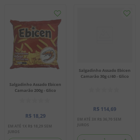
Salgadinho Assado Ebicen
Camarão 30g c/40 - Glico
Salgadinho Assado Ebicen
Camarão 200g - Glico
R$
114
,
69
R$
18
,
29
EM ATÉ
3
X
R$
36
,
70
SEM
JUROS
EM ATÉ
1
X
R$
18
,
29
SEM
JUROS
－
＋