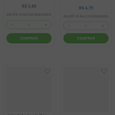
R$
5
,
69
R$
4
,
79
EM ATÉ
1
X
R$
5
,
69
SEM JUROS
EM ATÉ
1
X
R$
4
,
79
SEM JUROS
－
＋
－
＋
COMPRAR
COMPRAR