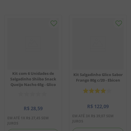
Kit com 6 Unidades de
Kit Salgadinho Glico Sabor
Salgadinho Shiiba Snack
Frango 80g c/20 - Ebicen
Queijo Nacho 65g - Glico
R$
122
,
09
R$
28
,
59
EM ATÉ
3
X
R$
39
,
07
SEM
EM ATÉ
1
X
R$
27
,
45
SEM
JUROS
JUROS