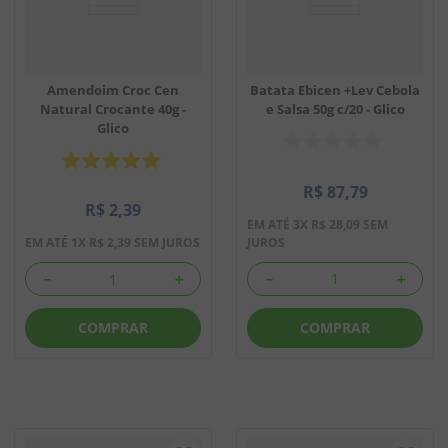
Amendoim Croc Cen
Batata Ebicen +Lev Cebola
Natural Crocante 40g -
e Salsa 50g c/20 - Glico
Glico
R$
87
,
79
R$
2
,
39
EM ATÉ
3
X
R$
28
,
09
SEM
JUROS
EM ATÉ
1
X
R$
2
,
39
SEM JUROS
－
＋
－
＋
COMPRAR
COMPRAR