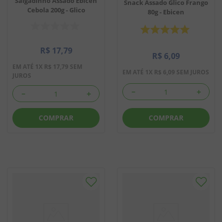
Salgadinho Assado Ebicen
Snack Assado Glico Frango
Cebola 200g - Glico
80g - Ebicen
R$
17
,
79
R$
6
,
09
EM ATÉ
1
X
R$
17
,
79
SEM
EM ATÉ
1
X
R$
6
,
09
SEM JUROS
JUROS
－
＋
－
＋
COMPRAR
COMPRAR