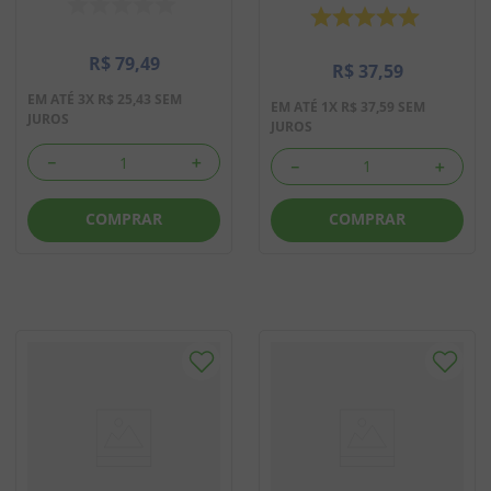
R$
79
,
49
R$
37
,
59
EM ATÉ
3
X
R$
25
,
43
SEM
EM ATÉ
1
X
R$
37
,
59
SEM
JUROS
JUROS
－
＋
－
＋
COMPRAR
COMPRAR