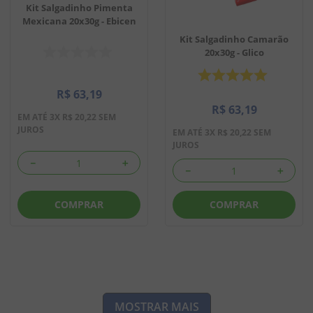
Kit Salgadinho Pimenta
Mexicana 20x30g - Ebicen
Kit Salgadinho Camarão
20x30g - Glico
R$
63
,
19
R$
63
,
19
EM ATÉ
3
X
R$
20
,
22
SEM
JUROS
EM ATÉ
3
X
R$
20
,
22
SEM
JUROS
－
＋
－
＋
COMPRAR
COMPRAR
MOSTRAR MAIS