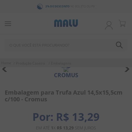
3% DE DESCONTO
NO BOLETO OU PIX
O QUE VOCÊ ESTÁ PROCURANDO?
TERMOS MAIS BUSCADOS
Produção Caseira
Embalagens
1
º
chocolate
CROMUS
2
º
bala
3
º
pirulito
Embalagem para Trufa Azul 14,5x15,5cm
c/100 - Cromus
4
º
férias 2026
5
º
amendoim
R$
13
,
29
6
º
salgadinho
EM ATÉ
1
X
R$
13
,
29
SEM JUROS
7
º
biscoito