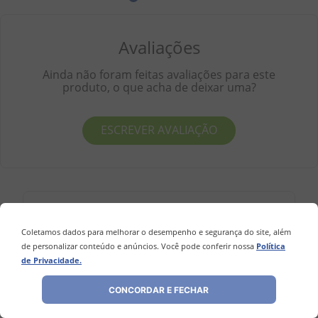
Avaliações
Ainda não foram feitas avaliações para este
produto, o que acha de deixar uma?
ESCREVER AVALIAÇÃO
Perguntas
&
Respostas
Coletamos dados para melhorar o desempenho e segurança do site, além
de personalizar conteúdo e anúncios. Você pode conferir nossa
Política
Tem alguma dúvida sobre este produto?
de Privacidade.
Pergunte ao lojista e a outros
compradores!
CONCORDAR E FECHAR