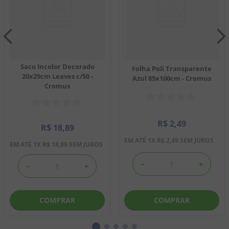
Saco Incolor Decorado
Folha Poli Transparente
20x29cm Leaves c/50 -
Azul 85x100cm - Cromus
Cromus
R$
2
,
49
R$
18
,
89
EM ATÉ
1
X
R$
2
,
49
SEM JUROS
EM ATÉ
1
X
R$
18
,
89
SEM JUROS
－
＋
－
＋
COMPRAR
COMPRAR