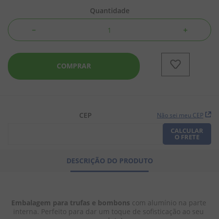
Quantidade
8
º
chiclete
－
＋
9
º
doce leite
10
º
pipoca
COMPRAR
CEP
Não sei meu CEP
CALCULAR
O FRETE
DESCRIÇÃO DO PRODUTO
Embalagem para trufas e bombons
 com alumínio na parte 
interna. Perfeito para dar um toque de sofisticação ao seu 