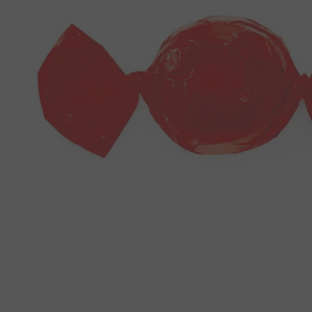
8
º
doce leite
9
º
biscoito
10
º
bala goma