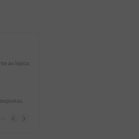
e ao lojista
Respostas.
e
0