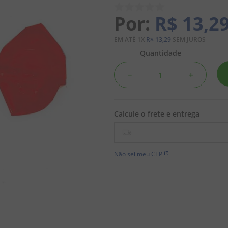
R$
13
,
2
EM ATÉ
1
X
R$
13
,
29
SEM JUROS
Quantidade
－
＋
Não sei meu CEP