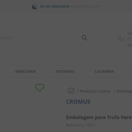
3% DE DESCONTO
NO BOLETO OU PIX
Fa
OCURANDO?
(1
4
MERCEARIA
INTEGRAIS
CULINÁRIA
Produção Caseira
Embalag
CROMUS
Embalagem para Trufa Verm
Referência
:
12671