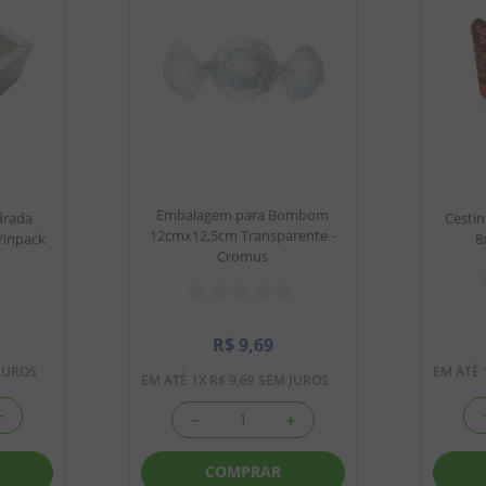
Embalagem para Bombom
drada
Cesti
12cmx12,5cm Transparente -
Yinpack
8
Cromus
R$
9
,
69
JUROS
EM ATÉ
EM ATÉ
1
X
R$
9
,
69
SEM JUROS
＋
－
＋
COMPRAR