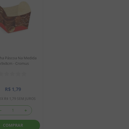
nha Páscoa Na Medida
x9x8cm - Cromus
R$
1
,
79
1
X
R$
1
,
79
SEM JUROS
－
＋
COMPRAR