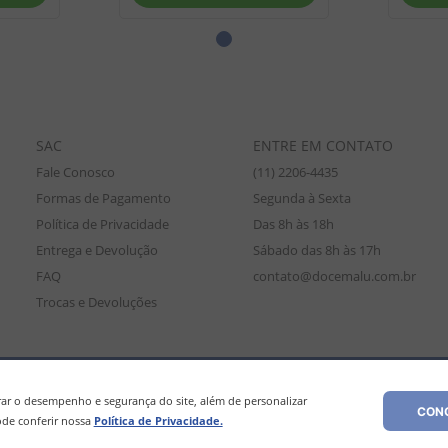
SAC
ENTRE EM CONTATO
Fale Conosco
(11) 2206-4435
Formas de Pagamento
Segunda à Sexta
Política de Privacidade
Das 8h às 18h
Entrega e Devolução
Sábado das 8h às 17h
FAQ
contato@docemalu.com.br
Trocas e Devoluções
amente para compras efetuadas no site, podendo diferir da loja física. As
os os preços e condições comerciais estão sujeitos a alteração sem aviso pré
r o desempenho e segurança do site, além de personalizar
CONC
de conferir nossa
Política de Privacidade.