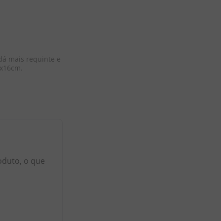
á mais requinte e 
 x16cm.
oduto, o que