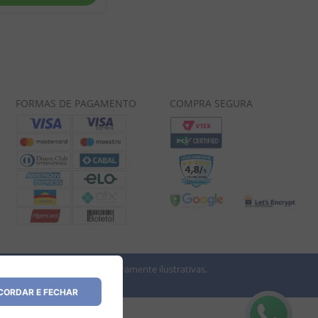
FORMAS DE PAGAMENTO
COMPRA SEGURA
 imagens dos produtos são meramente ilustrativas.
vio.
ORDAR E FECHAR