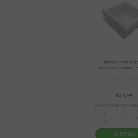
Caixa Moldura Qua
Branca N1 8x8x4cm - 
R$
1
,
99
EM ATÉ
1
X
R$
1
,
99
SEM 
－
COMPRAR