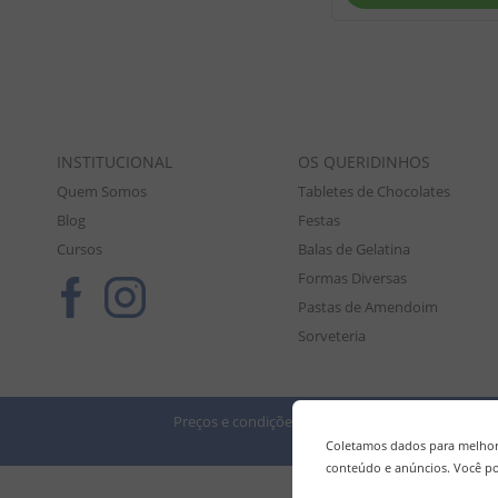
INSTITUCIONAL
OS QUERIDINHOS
Quem Somos
Tabletes de Chocolates
Blog
Festas
Cursos
Balas de Gelatina
Formas Diversas
Pastas de Amendoim
Sorveteria
Preços e condições de pagamento válidos exclusiv
Tod
Coletamos dados para melhora
conteúdo e anúncios. Você po