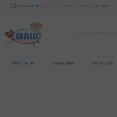
FRETE GRÁTIS
EM COMPRAS ACIMA DE
R$ 300
NA
CAPITAL DE SP
O QUE VOCÊ ESTÁ PR
TERMOS MAIS BUSCADOS
1
º
chocolate
FESTA JUNINA
BOMBONIERE
CHOCOLATES
2
º
bala
3
º
pirulito
4
º
férias 2026
5
º
amendoim
6
º
salgadinho
7
º
chiclete