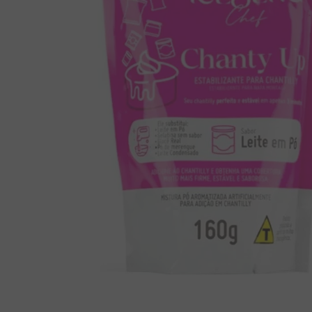
8
º
chiclete
9
º
doce leite
10
º
pipoca