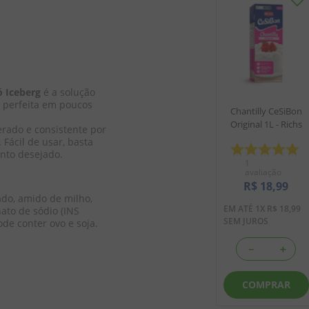
ó Iceberg
 é a solução 
a perfeita em poucos 
Chantilly CeSiBon
Original 1L - Richs
erado e consistente por 
ácil de usar, basta 
onto desejado.
1
avaliação
R$
18
,
99
ado, amido de milho, 
EM ATÉ
1
X
R$
18
,
99
ato de sódio (INS 
SEM JUROS
ode conter ovo e soja. 
－
＋
COMPRAR