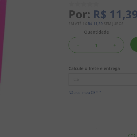
R$
11
,
3
EM ATÉ
1
X
R$
11
,
39
SEM JUROS
Quantidade
－
＋
Não sei meu CEP