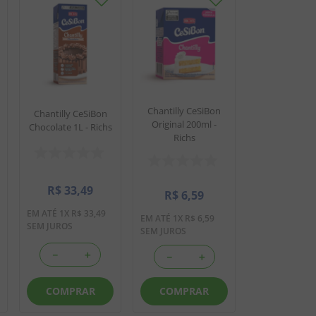
Chantilly CeSiBon
Chantilly CeSiBon
Original 200ml -
Chocolate 1L - Richs
Richs
R$
33
,
49
R$
6
,
59
EM ATÉ
1
X
R$
33
,
49
EM ATÉ
1
X
R$
6
,
59
SEM JUROS
SEM JUROS
－
＋
－
＋
COMPRAR
COMPRAR