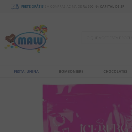
FRETE GRÁTIS
EM COMPRAS ACIMA DE
R$ 300
NA
CAPITAL DE SP
O QUE VOCÊ ESTÁ PR
TERMOS MAIS BUSCADOS
1
º
chocolate
FESTA JUNINA
BOMBONIERE
CHOCOLATES
2
º
bala
3
º
pirulito
4
º
férias 2026
5
º
amendoim
6
º
salgadinho
7
º
biscoito