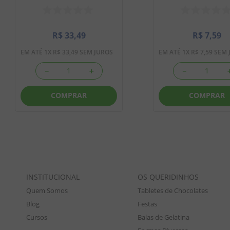
R$
33
,
49
R$
7
,
59
EM ATÉ
1
X
R$
33
,
49
SEM JUROS
EM ATÉ
1
X
R$
7
,
59
SEM 
－
＋
－
COMPRAR
COMPRAR
INSTITUCIONAL
OS QUERIDINHOS
Quem Somos
Tabletes de Chocolates
Blog
Festas
Cursos
Balas de Gelatina