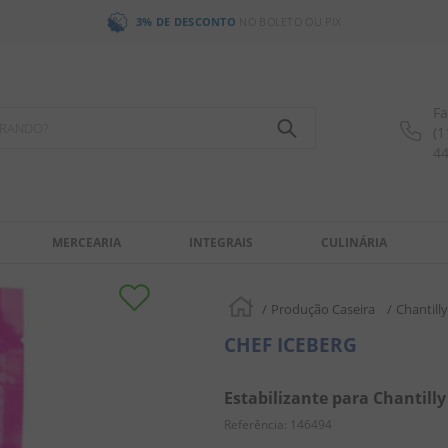
3% DE DESCONTO
NO BOLETO OU PIX
Fa
OCURANDO?
(1
4
MERCEARIA
INTEGRAIS
CULINÁRIA
Produção Caseira
Chantilly
CHEF ICEBERG
Estabilizante para Chantilly
Referência
:
146494