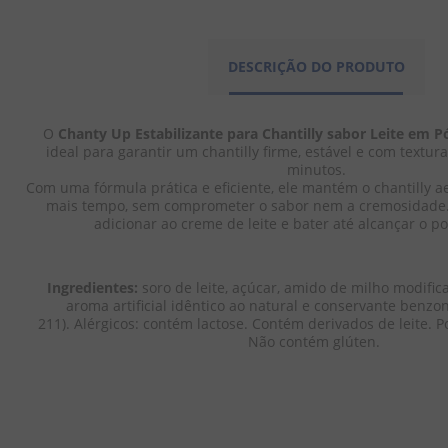
DESCRIÇÃO DO PRODUTO
O 
Chanty Up Estabilizante para Chantilly sabor Leite em P
ideal para garantir um chantilly firme, estável e com textur
minutos.
Com uma fórmula prática e eficiente, ele mantém o chantilly a
mais tempo, sem comprometer o sabor nem a cremosidade. F
adicionar ao creme de leite e bater até alcançar o p
Ingredientes:
 soro de leite, açúcar, amido de milho modific
aroma artificial idêntico ao natural e conservante benzon
211). Alérgicos: contém lactose. Contém derivados de leite. P
Não contém glúten. 