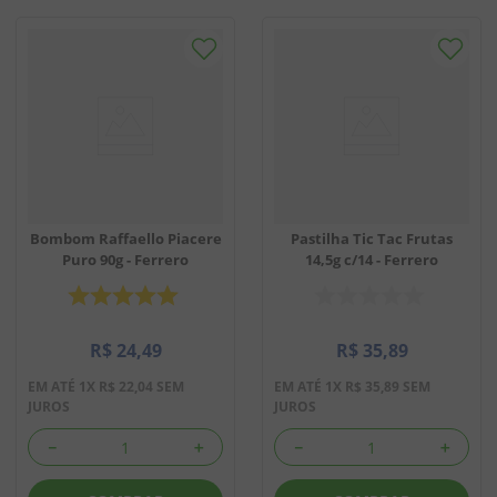
Bombom Raffaello Piacere
Pastilha Tic Tac Frutas
Puro 90g - Ferrero
14,5g c/14 - Ferrero
R$
24
,
49
R$
35
,
89
EM ATÉ
1
X
R$
22
,
04
SEM
EM ATÉ
1
X
R$
35
,
89
SEM
JUROS
JUROS
－
＋
－
＋