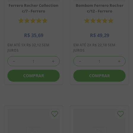
Ferrero Rocher Collection
Bombom Ferrero Rocher
c/7 - Ferrero
c/12 - Ferrero
R$
35
,
69
R$
49
,
29
EM ATÉ
1
X
R$
32
,
12
SEM
EM ATÉ
2
X
R$
22
,
18
SEM
JUROS
JUROS
－
＋
－
＋
COMPRAR
COMPRAR