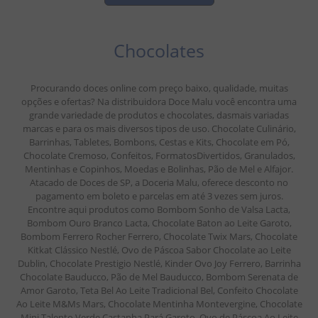
Chocolates
Procurando doces online com preço baixo, qualidade, muitas
opções e ofertas? Na distribuidora Doce Malu você encontra uma
grande variedade de produtos e chocolates, dasmais variadas
marcas e para os mais diversos tipos de uso. Chocolate Culinário,
Barrinhas, Tabletes, Bombons, Cestas e Kits, Chocolate em Pó,
Chocolate Cremoso, Confeitos, FormatosDivertidos, Granulados,
Mentinhas e Copinhos, Moedas e Bolinhas, Pão de Mel e Alfajor.
Atacado de Doces de SP, a Doceria Malu, oferece desconto no
pagamento em boleto e parcelas em até 3 vezes sem juros.
Encontre aqui produtos como Bombom Sonho de Valsa Lacta,
Bombom Ouro Branco Lacta, Chocolate Baton ao Leite Garoto,
Bombom Ferrero Rocher Ferrero, Chocolate Twix Mars, Chocolate
Kitkat Clássico Nestlé, Ovo de Páscoa Sabor Chocolate ao Leite
Dublin, Chocolate Prestigio Nestlé, Kinder Ovo Joy Ferrero, Barrinha
Chocolate Bauducco, Pão de Mel Bauducco, Bombom Serenata de
Amor Garoto, Teta Bel Ao Leite Tradicional Bel, Confeito Chocolate
Ao Leite M&Ms Mars, Chocolate Mentinha Montevergine, Chocolate
Mini Talento Verde Castanha Pará Garoto, Ovo de Páscoa Ao Leite