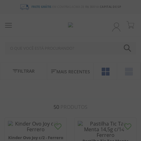
FRETE GRÁTIS
EM COMPRAS ACIMA DE
R$ 300
NA
CAPITAL DE SP
O QUE VOCÊ ESTÁ PROCURANDO?
TERMOS MAIS BUSCADOS
FILTRAR
MAIS RECENTES
1
º
chocolate
2
º
bala
3
º
pirulito
50
PRODUTOS
4
º
férias 2026
5
º
amendoim
6
º
salgadinho
Kinder Ovo Joy c/2 - Ferrero
7
º
chiclete
Pastilha Tic Tac Menta