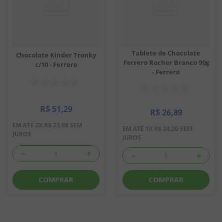
Tablete de Chocolate
Chocolate Kinder Tronky
Ferrero Rocher Branco 90g
c/10 - Ferrero
- Ferrero
R$
51
,
29
R$
26
,
89
EM ATÉ
2
X
R$
23
,
08
SEM
EM ATÉ
1
X
R$
24
,
20
SEM
JUROS
JUROS
－
＋
－
＋
COMPRAR
COMPRAR