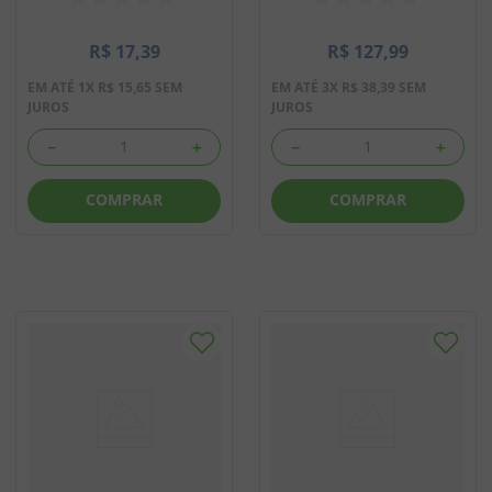
R$
17
,
39
R$
127
,
99
EM ATÉ
1
X
R$
15
,
65
SEM
EM ATÉ
3
X
R$
38
,
39
SEM
JUROS
JUROS
－
＋
－
＋
COMPRAR
COMPRAR