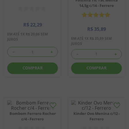
14,5g c/14 - Ferrero
8
º
biscoito
9
º
doce leite
R$
22
,
29
R$
35
,
89
10
º
pipoca
EM ATÉ
1
X
R$
20
,
06
SEM
EM ATÉ
1
X
R$
35
,
89
SEM
JUROS
JUROS
－
＋
－
＋
COMPRAR
COMPRAR
Bombom Ferrero Rocher
Kinder Ovo Menina c/12 -
c/4 - Ferrero
Ferrero