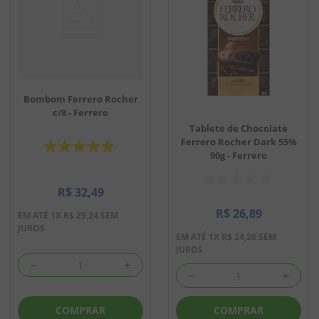
Bombom Ferrero Rocher
c/8 - Ferrero
Tablete de Chocolate
Ferrero Rocher Dark 55%
90g - Ferrero
R$
32
,
49
R$
26
,
89
EM ATÉ
1
X
R$
29
,
24
SEM
JUROS
EM ATÉ
1
X
R$
24
,
20
SEM
JUROS
－
＋
－
＋
COMPRAR
COMPRAR