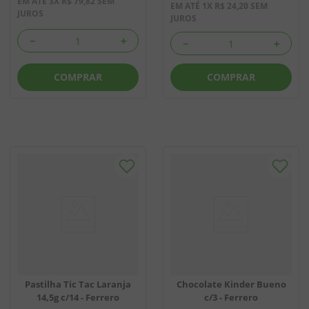
EM ATÉ
3
X
R$
79
,
82
SEM
EM ATÉ
1
X
R$
24
,
20
SEM
JUROS
JUROS
－
＋
－
＋
COMPRAR
COMPRAR
Pastilha Tic Tac Laranja
Chocolate Kinder Bueno
14,5g c/14 - Ferrero
c/3 - Ferrero