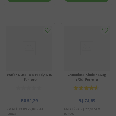
Wafer Nutella B-ready c/10
Chocolate Kinder 12,5g
- Ferrero
c/24 - Ferrero
R$
51
,
29
R$
74
,
69
EM ATÉ
2
X
R$
23
,
08
SEM
EM ATÉ
3
X
R$
22
,
40
SEM
JUROS
JUROS