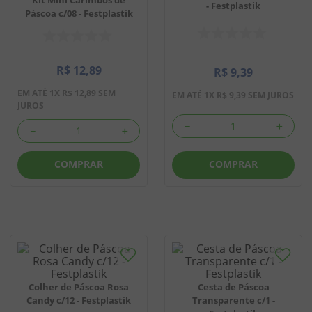
- Festplastik
Páscoa c/08 - Festplastik
8
º
chiclete
9
º
doce leite
R$
12
,
89
10
º
pipoca
R$
9
,
39
EM ATÉ
1
X
R$
12
,
89
SEM
EM ATÉ
1
X
R$
9
,
39
SEM JUROS
JUROS
－
＋
－
＋
COMPRAR
COMPRAR
Cesta de Páscoa
Colher de Páscoa Rosa
Transparente c/1 -
Candy c/12 - Festplastik