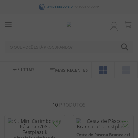
3% DE DESCONTO
NO BOLETO OU PIX
O QUE VOCÊ ESTÁ PROCURANDO?
TERMOS MAIS BUSCADOS
FILTRAR
MAIS RECENTES
1
º
chocolate
2
º
bala
3
º
pirulito
10
PRODUTOS
4
º
férias 2026
5
º
amendoim
6
º
salgadinho
Cesta de Páscoa Branca c/1
7
º
biscoito
Kit Mini Carimbos de