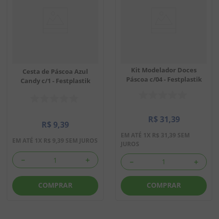
Kit Modelador Doces
Cesta de Páscoa Azul
Páscoa c/04 - Festplastik
Candy c/1 - Festplastik
R$
31
,
39
R$
9
,
39
EM ATÉ
1
X
R$
31
,
39
SEM
EM ATÉ
1
X
R$
9
,
39
SEM JUROS
JUROS
－
＋
－
＋
COMPRAR
COMPRAR