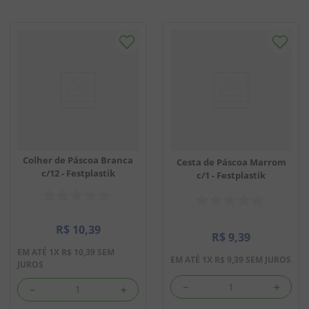
Colher de Páscoa Branca
Cesta de Páscoa Marrom
c/12 - Festplastik
c/1 - Festplastik
R$
10
,
39
R$
9
,
39
EM ATÉ
1
X
R$
10
,
39
SEM
EM ATÉ
1
X
R$
9
,
39
SEM JUROS
JUROS
－
＋
－
＋