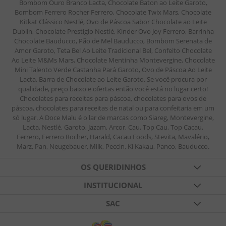
Bombom Ouro Branco Lacta, Chocolate Baton ao Leite Garoto,
Bombom Ferrero Rocher Ferrero, Chocolate Twix Mars, Chocolate
Kitkat Clássico Nestlé, Ovo de Páscoa Sabor Chocolate ao Leite
Dublin, Chocolate Prestigio Nestlé, Kinder Ovo Joy Ferrero, Barrinha
Chocolate Bauducco, Pão de Mel Bauducco, Bombom Serenata de
Amor Garoto, Teta Bel Ao Leite Tradicional Bel, Confeito Chocolate
Ao Leite M&Ms Mars, Chocolate Mentinha Montevergine, Chocolate
Mini Talento Verde Castanha Pará Garoto, Ovo de Páscoa Ao Leite
Lacta, Barra de Chocolate ao Leite Garoto. Se você procura por
qualidade, preço baixo e ofertas então você está no lugar certo!
Chocolates para receitas para páscoa, chocolates para ovos de
páscoa, chocolates para receitas de natal ou para confeitaria em um
só lugar. A Doce Malu é o lar de marcas como Siareg, Montevergine,
Lacta, Nestlé, Garoto, Jazam, Arcor, Cau, Top Cau, Top Cacau,
Ferrero, Ferrero Rocher, Harald, Cacau Foods, Stevita, Mavalério,
Marz, Pan, Neugebauer, Milk, Peccin, Ki Kakau, Panco, Bauducco.
OS QUERIDINHOS
TABLETES DE CHOCOLATES
INSTITUCIONAL
FESTAS
QUEM SOMOS
SAC
BALAS DE GELATINA
BLOG
FALE CONOSCO
FORMAS DIVERSAS
CURSOS