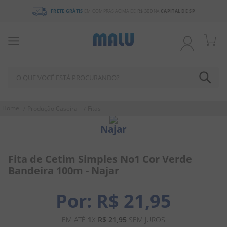
FRETE GRÁTIS
EM COMPRAS ACIMA DE
R$ 300
NA
CAPITAL DE SP
O QUE VOCÊ ESTÁ PROCURANDO?
TERMOS MAIS BUSCADOS
Produção Caseira
Fitas
1
º
chocolate
Najar
2
º
bala
3
º
pirulito
Fita de Cetim Simples No1 Cor Verde
Bandeira 100m - Najar
4
º
férias 2026
5
º
amendoim
R$
21
,
95
6
º
salgadinho
EM ATÉ
1
X
R$
21
,
95
SEM JUROS
7
º
chiclete