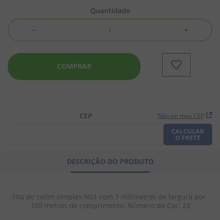
Quantidade
8
º
biscoito
－
＋
9
º
doce leite
10
º
pipoca
COMPRAR
CEP
Não sei meu CEP
CALCULAR
O FRETE
DESCRIÇÃO DO PRODUTO
Fita de cetim simples No1 com 7 milímetros de largura por 
100 metros de comprimento. Número da Cor: 23