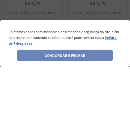
R$
8
,
29
R$
8
,
29
EM ATÉ
1
X
R$
8
,
29
SEM JUROS
EM ATÉ
1
X
R$
8
,
29
SEM JUROS
－
＋
－
＋
Coletamos dados para melhorar o desempenho e segurança do site, além
de personalizar conteúdo e anúncios. Você pode conferir nossa
Política
de Privacidade.
COMPRAR
COMPRAR
CONCORDAR E FECHAR
Avaliações
Ainda não foram feitas avaliações para este
produto, o que acha de deixar uma?
ESCREVER AVALIAÇÃO