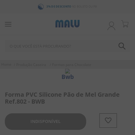
3% DE DESCONTO
NO BOLETO OU PIX
O QUE VOCÊ ESTÁ PROCURANDO?
TERMOS MAIS BUSCADOS
Produção Caseira
Formas para Chocolate
1
º
bala
Bwb
2
º
chocolate
3
º
pirulito
Forma PVC Silicone Pão de Mel Grande
Ref.802 - BWB
4
º
férias 2026
5
º
amendoim
INDISPONÍVEL
6
º
chiclete
7
º
salgadinho