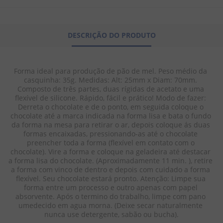
8
º
pipoca
9
º
biscoito
DESCRIÇÃO DO PRODUTO
10
º
kit junina
Forma ideal para produção de pão de mel. Peso médio da 
casquinha: 35g. Medidas: Alt: 25mm x Diam: 70mm. 
Composto de três partes, duas rígidas de acetato e uma 
flexível de silicone. Rápido, fácil e prático! Modo de fazer: 
Derreta o chocolate e de o ponto, em seguida coloque o 
chocolate até a marca indicada na forma lisa e bata o fundo 
da forma na mesa para retirar o ar, depois coloque ás duas 
formas encaixadas, pressionando-as até o chocolate 
preencher toda a forma (flexível em contato com o 
chocolate). Vire a forma e coloque na geladeira até destacar 
a forma lisa do chocolate. (Aproximadamente 11 min. ), retire 
a forma com vinco de dentro e depois com cuidado a forma 
flexível. Seu chocolate estará pronto. Atenção: Limpe sua 
forma entre um processo e outro apenas com papel 
absorvente. Após o termino do trabalho, limpe com pano 
umedecido em agua morna. (Deixe secar naturalmente 
nunca use detergente, sabão ou bucha).