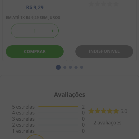
R$
9
,
29
EM ATÉ
1
X
R$
9
,
29
SEM JUROS
－
＋
INDISPONÍVEL
COMPRAR
Avaliações
5
estrelas
2
5.0
4
estrelas
0
3
estrelas
0
2
avaliações
2
estrelas
0
1
estrelas
0