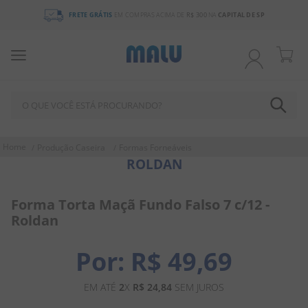
FRETE GRÁTIS
EM COMPRAS ACIMA DE
R$ 300
NA
CAPITAL DE SP
O QUE VOCÊ ESTÁ PROCURANDO?
TERMOS MAIS BUSCADOS
Produção Caseira
Formas Forneáveis
ROLDAN
1
º
chocolate
2
º
bala
Forma Torta Maçã Fundo Falso 7 c/12 -
3
º
pirulito
Roldan
4
º
férias 2026
R$
49
,
69
5
º
amendoim
6
º
salgadinho
EM ATÉ
2
X
R$
24
,
84
SEM JUROS
7
º
biscoito