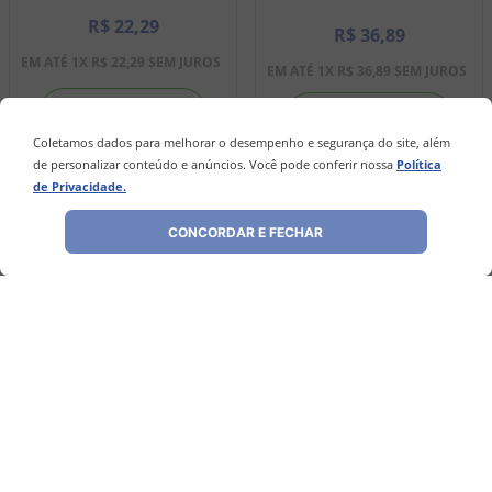
R$
22
,
29
R$
36
,
89
EM ATÉ
1
X
R$
22
,
29
SEM JUROS
EM ATÉ
1
X
R$
36
,
89
SEM JUROS
－
＋
－
＋
Coletamos dados para melhorar o desempenho e segurança do site, além
de personalizar conteúdo e anúncios. Você pode conferir nossa
Política
de Privacidade.
COMPRAR
COMPRAR
CONCORDAR E FECHAR
Avaliações
Ainda não foram feitas avaliações para este
produto, o que acha de deixar uma?
ESCREVER AVALIAÇÃO