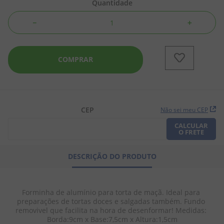
Quantidade
8
º
chiclete
－
＋
9
º
doce leite
10
º
pipoca
COMPRAR
CEP
Não sei meu CEP
CALCULAR
O FRETE
DESCRIÇÃO DO PRODUTO
Forminha de alumínio para torta de maçã. Ideal para 
preparações de tortas doces e salgadas também. Fundo 
removivel que facilita na hora de desenformar! Medidas: 
Borda:9cm x Base:7,5cm x Altura:1,5cm