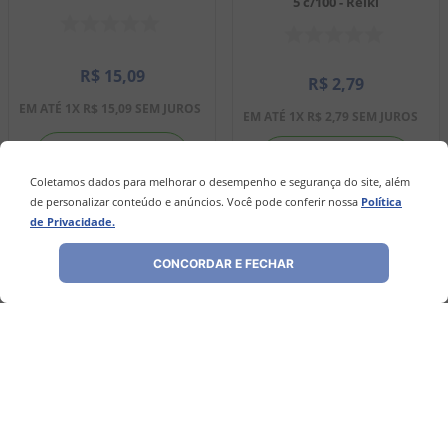
5 c/100 - Reiki
R$
15
,
09
R$
2
,
79
EM ATÉ
1
X
R$
15
,
09
SEM JUROS
EM ATÉ
1
X
R$
2
,
79
SEM JUROS
－
＋
－
＋
Coletamos dados para melhorar o desempenho e segurança do site, além
de personalizar conteúdo e anúncios. Você pode conferir nossa
Política
de Privacidade.
COMPRAR
COMPRAR
CONCORDAR E FECHAR
Avaliações
Ainda não foram feitas avaliações para este
produto, o que acha de deixar uma?