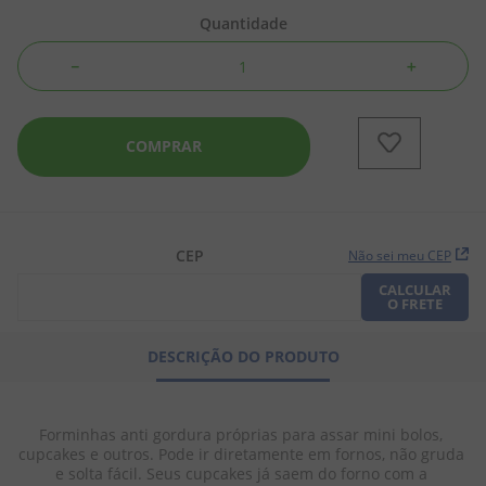
Quantidade
8
º
chiclete
－
＋
9
º
doce leite
10
º
pipoca
COMPRAR
CEP
Não sei meu CEP
CALCULAR
O FRETE
DESCRIÇÃO DO PRODUTO
Forminhas anti gordura próprias para assar mini bolos, 
cupcakes e outros. Pode ir diretamente em fornos, não gruda 
e solta fácil. Seus cupcakes já saem do forno com a 