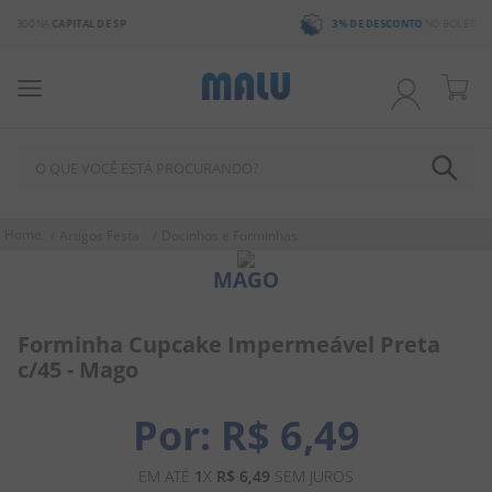
3% DE DESCONTO
NO BOLETO OU PIX
O QUE VOCÊ ESTÁ PROCURANDO?
TERMOS MAIS BUSCADOS
Artigos Festa
Docinhos e Forminhas
1
º
chocolate
MAGO
2
º
bala
3
º
pirulito
Forminha Cupcake Impermeável Preta
c/45 - Mago
4
º
férias 2026
5
º
amendoim
R$
6
,
49
6
º
salgadinho
EM ATÉ
1
X
R$
6
,
49
SEM JUROS
7
º
biscoito