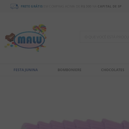
FRETE GRÁTIS
EM COMPRAS ACIMA DE
R$ 300
NA
CAPITAL DE SP
O QUE VOCÊ ESTÁ PR
TERMOS MAIS BUSCADOS
1
º
chocolate
FESTA JUNINA
BOMBONIERE
CHOCOLATES
2
º
bala
3
º
pirulito
4
º
férias 2026
5
º
amendoim
6
º
salgadinho
7
º
biscoito