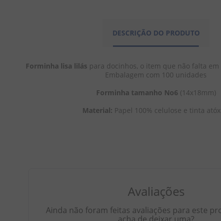
DESCRIÇÃO DO PRODUTO
Forminha lisa lilás 
para docinhos, o item que não falta em
Embalagem com 100 unidades
Forminha tamanho No6
 (14x18mm)
Material: 
Papel 100% celulose e tinta atóx
Avaliações
Ainda não foram feitas avaliações para este pr
acha de deixar uma?