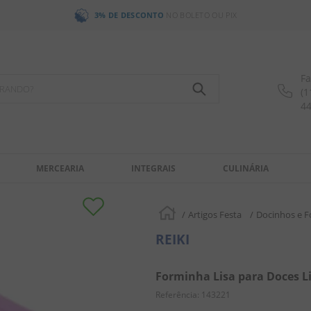
3% DE DESCONTO
NO BOLETO OU PIX
Fa
OCURANDO?
(1
4
MERCEARIA
INTEGRAIS
CULINÁRIA
Artigos Festa
Docinhos e 
REIKI
Forminha Lisa para Doces Lil
Referência
:
143221