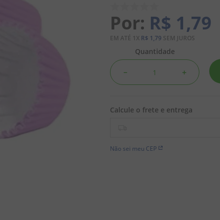
R$
1
,
79
EM ATÉ
1
X
R$
1
,
79
SEM JUROS
Quantidade
－
＋
Não sei meu CEP