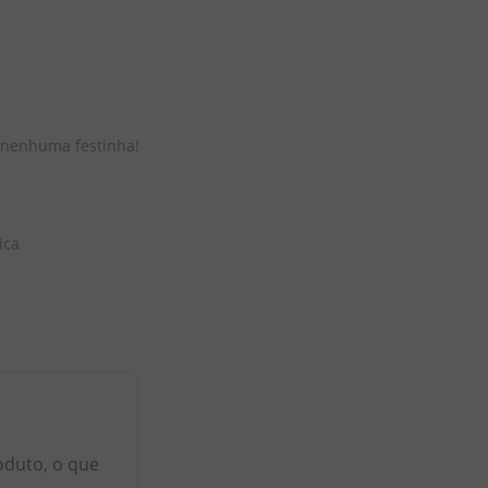
 nenhuma festinha! 
ica
oduto, o que