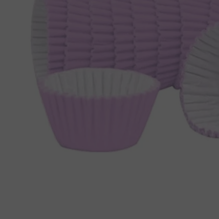
8
º
chiclete
9
º
doce leite
10
º
pipoca