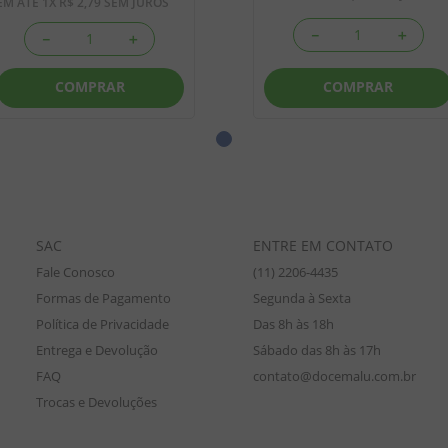
EM ATÉ
1
X
R$
2
,
79
SEM JUROS
－
＋
－
＋
COMPRAR
COMPRAR
SAC
ENTRE EM CONTATO
Fale Conosco
(11) 2206-4435
Formas de Pagamento
Segunda à Sexta
Política de Privacidade
Das 8h às 18h
Entrega e Devolução
Sábado das 8h às 17h
FAQ
contato@docemalu.com.br
Trocas e Devoluções