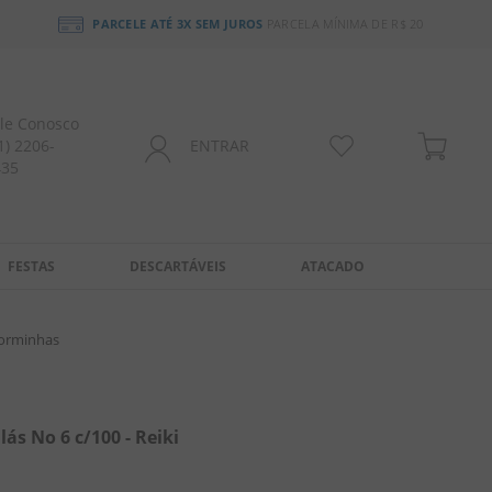
PARCELE ATÉ 3X SEM JUROS
PARCELA MÍNIMA DE R$ 20
le Conosco
1) 2206-
ENTRAR
435
FESTAS
DESCARTÁVEIS
ATACADO
Forminhas
ás No 6 c/100 - Reiki