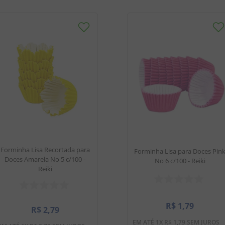
Forminha Lisa Recortada para
Forminha Lisa para Doces Pin
Doces Amarela No 5 c/100 -
No 6 c/100 - Reiki
Reiki
R$
1
,
79
R$
2
,
79
EM ATÉ
1
X
R$
1
,
79
SEM JUROS