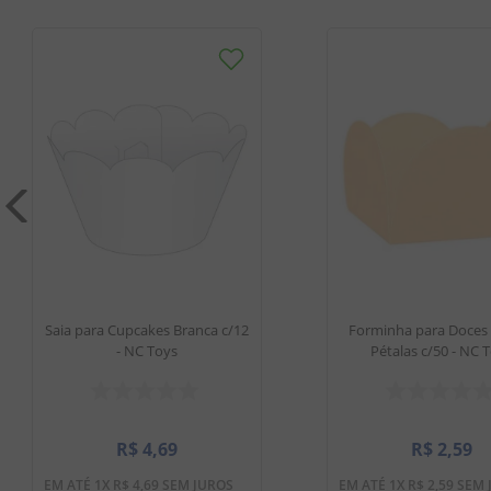
Saia para Cupcakes Branca c/12
Forminha para Doces 
- NC Toys
Pétalas c/50 - NC 
R$
4
,
69
R$
2
,
59
EM ATÉ
1
X
R$
4
,
69
SEM JUROS
EM ATÉ
1
X
R$
2
,
59
SEM 