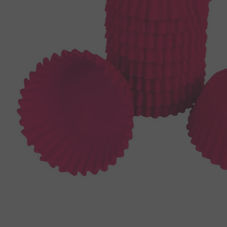
8
º
biscoito
9
º
doce leite
10
º
pipoca