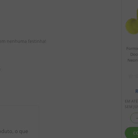
 em nenhuma festinha! 
Formin
Doc
Neon 
a
EM AT
SEM J
oduto, o que
C