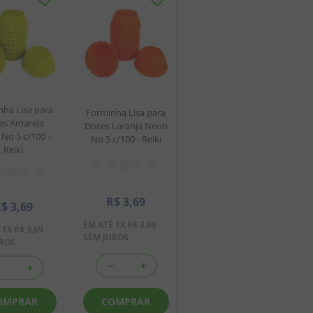
ha Lisa para
Forminha Lisa para
es Amarela
Doces Laranja Neon
No 5 c/100 -
No 5 c/100 - Reiki
Reiki
R$
3
,
69
R$
3
,
69
EM ATÉ
1
X
R$
3
,
69
É
1
X
R$
3
,
69
SEM JUROS
UROS
－
＋
－
＋
COMPRAR
OMPRAR