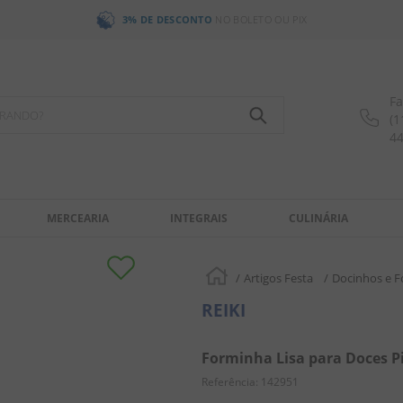
3% DE DESCONTO
NO BOLETO OU PIX
Fa
OCURANDO?
(1
4
MERCEARIA
INTEGRAIS
CULINÁRIA
Artigos Festa
Docinhos e 
REIKI
Forminha Lisa para Doces Pi
Referência
:
142951