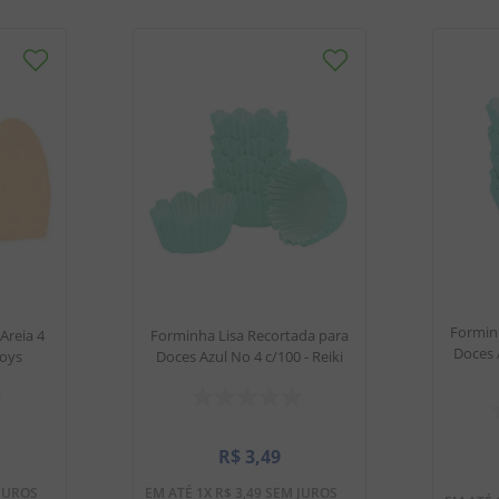
Formin
Areia 4
Forminha Lisa Recortada para
Doces 
Toys
Doces Azul No 4 c/100 - Reiki
R$
3
,
49
JUROS
EM ATÉ
1
X
R$
3
,
49
SEM JUROS