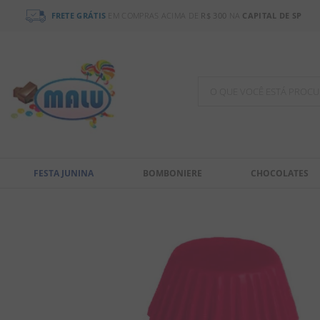
FRETE GRÁTIS
EM COMPRAS ACIMA DE
R$ 300
NA
CAPITAL DE SP
O QUE VOCÊ ESTÁ PR
TERMOS MAIS BUSCADOS
1
º
chocolate
FESTA JUNINA
BOMBONIERE
CHOCOLATES
2
º
bala
3
º
pirulito
4
º
férias 2026
5
º
amendoim
6
º
salgadinho
7
º
chiclete