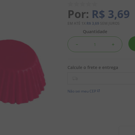
R$
3
,
69
EM ATÉ
1
X
R$
3
,
69
SEM JUROS
Quantidade
－
＋
Não sei meu CEP