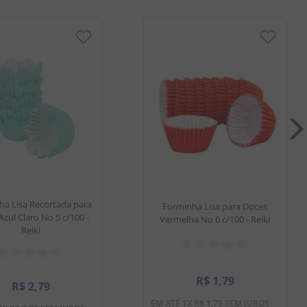
ha Lisa Recortada para
Forminha Lisa para Doces
Azul Claro No 5 c/100 -
Vermelha No 6 c/100 - Reiki
Reiki
R$
1
,
79
R$
2
,
79
EM ATÉ
1
X
R$
1
,
79
SEM JUROS