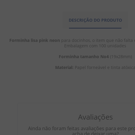
DESCRIÇÃO DO PRODUTO
Forminha lisa pink neon 
para docinhos, o item que não falta
Embalagem com 100 unidades
Forminha tamanho No4
 (19x28mm)
Material: 
Papel forneável e tinta atóxic
Avaliações
Ainda não foram feitas avaliações para este pr
acha de deixar uma?