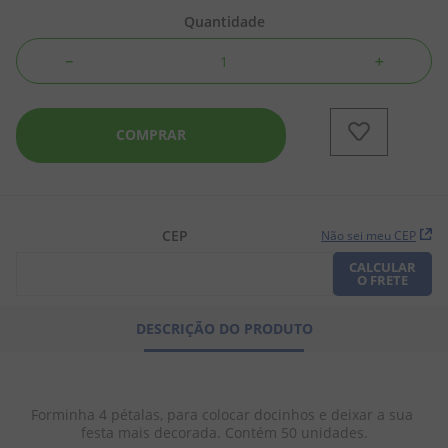
Quantidade
8
º
pipoca
－
＋
9
º
biscoito
10
º
kit junina
COMPRAR
CEP
Não sei meu CEP
CALCULAR
O FRETE
DESCRIÇÃO DO PRODUTO
Forminha 4 pétalas, para colocar docinhos e deixar a sua 
festa mais decorada. Contém 50 unidades.