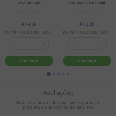
c/12 - NC Toys
Azul No 5 c/100 - Reiki
R$
4
,
69
R$
2
,
29
EM ATÉ
1
X
R$
4
,
69
SEM JUROS
EM ATÉ
1
X
R$
2
,
29
SEM JUROS
－
＋
－
＋
COMPRAR
COMPRAR
Avaliações
Ainda não foram feitas avaliações para este
produto, o que acha de deixar uma?