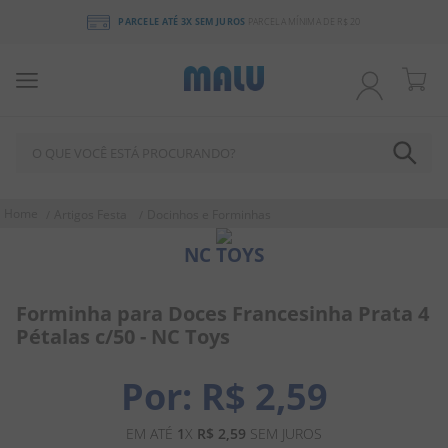
PARCELE ATÉ 3X SEM JUROS
PARCELA MÍNIMA DE R$ 20
O QUE VOCÊ ESTÁ PROCURANDO?
TERMOS MAIS BUSCADOS
Artigos Festa
Docinhos e Forminhas
1
º
bala
NC TOYS
2
º
chocolate
3
º
pirulito
Forminha para Doces Francesinha Prata 4
Pétalas c/50 - NC Toys
4
º
férias 2026
5
º
amendoim
R$
2
,
59
6
º
chiclete
EM ATÉ
1
X
R$
2
,
59
SEM JUROS
7
º
salgadinho