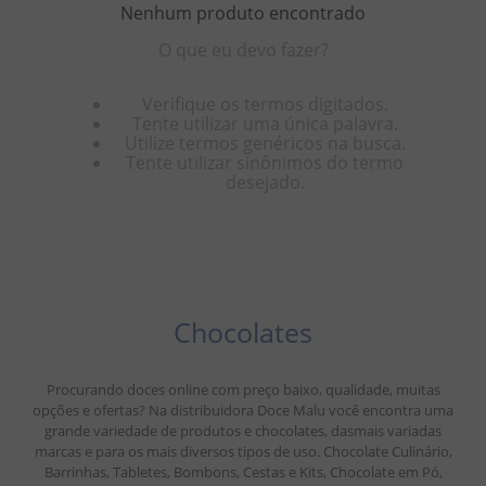
Nenhum produto encontrado
8
º
doce leite
O que eu devo fazer?
9
º
biscoito
Verifique os termos digitados.
10
º
bala goma
Tente utilizar uma única palavra.
Utilize termos genéricos na busca.
Tente utilizar sinônimos do termo
desejado.
Chocolates
Procurando doces online com preço baixo, qualidade, muitas
opções e ofertas? Na distribuidora Doce Malu você encontra uma
grande variedade de produtos e chocolates, dasmais variadas
marcas e para os mais diversos tipos de uso. Chocolate Culinário,
Barrinhas, Tabletes, Bombons, Cestas e Kits, Chocolate em Pó,