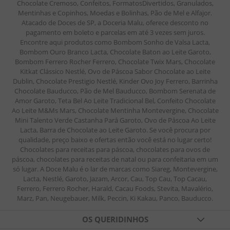
Chocolate Cremoso, Confeitos, FormatosDivertidos, Granulados,
Mentinhas e Copinhos, Moedas e Bolinhas, Pão de Mel e Alfajor.
Atacado de Doces de SP, a Doceria Malu, oferece desconto no
pagamento em boleto e parcelas em até 3 vezes sem juros.
Encontre aqui produtos como Bombom Sonho de Valsa Lacta,
Bombom Ouro Branco Lacta, Chocolate Baton ao Leite Garoto,
Bombom Ferrero Rocher Ferrero, Chocolate Twix Mars, Chocolate
Kitkat Clássico Nestlé, Ovo de Páscoa Sabor Chocolate ao Leite
Dublin, Chocolate Prestigio Nestlé, Kinder Ovo Joy Ferrero, Barrinha
Chocolate Bauducco, Pão de Mel Bauducco, Bombom Serenata de
Amor Garoto, Teta Bel Ao Leite Tradicional Bel, Confeito Chocolate
Ao Leite M&Ms Mars, Chocolate Mentinha Montevergine, Chocolate
Mini Talento Verde Castanha Pará Garoto, Ovo de Páscoa Ao Leite
Lacta, Barra de Chocolate ao Leite Garoto. Se você procura por
qualidade, preço baixo e ofertas então você está no lugar certo!
Chocolates para receitas para páscoa, chocolates para ovos de
páscoa, chocolates para receitas de natal ou para confeitaria em um
só lugar. A Doce Malu é o lar de marcas como Siareg, Montevergine,
Lacta, Nestlé, Garoto, Jazam, Arcor, Cau, Top Cau, Top Cacau,
Ferrero, Ferrero Rocher, Harald, Cacau Foods, Stevita, Mavalério,
Marz, Pan, Neugebauer, Milk, Peccin, Ki Kakau, Panco, Bauducco.
OS QUERIDINHOS