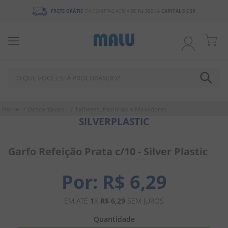
FRETE GRÁTIS
EM COMPRAS ACIMA DE
R$ 300
NA
CAPITAL DE SP
O QUE VOCÊ ESTÁ PROCURANDO?
TERMOS MAIS BUSCADOS
Descartáveis
Talheres, Pazinhas e Mexedores
SILVERPLASTIC
1
º
chocolate
2
º
bala
Garfo Refeição Prata c/10 - Silver Plastic
3
º
pirulito
4
º
férias 2026
R$
6
,
29
5
º
amendoim
EM ATÉ
1
X
R$
6
,
29
SEM JUROS
6
º
salgadinho
Quantidade
7
º
chiclete