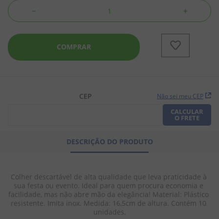
－
＋
8
º
biscoito
9
º
doce leite
COMPRAR
10
º
pipoca
CEP
Não sei meu CEP
CALCULAR
O FRETE
DESCRIÇÃO DO PRODUTO
Colher descartável de alta qualidade que leva praticidade à 
sua festa ou evento. Ideal para quem procura economia e 
facilidade, mas não abre mão da elegância! Material: Plástico 
resistente. Imita inox. Medida: 16,5cm de altura. Contém 10 
unidades.