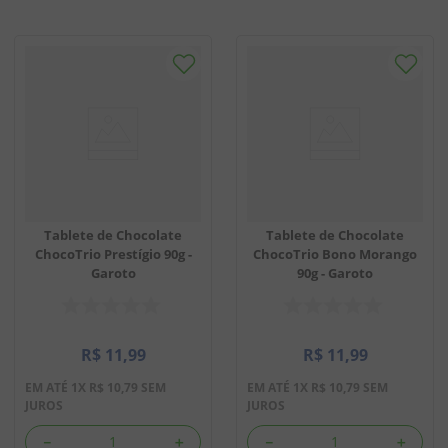
Tablete de Chocolate
Tablete de Chocolate
ChocoTrio Prestígio 90g -
ChocoTrio Bono Morango
Garoto
90g - Garoto
R$
11
,
99
R$
11
,
99
EM ATÉ
1
X
R$
10
,
79
SEM
EM ATÉ
1
X
R$
10
,
79
SEM
JUROS
JUROS
－
＋
－
＋