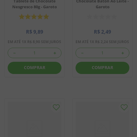
Tablete de Chocolate
Chocolate Baton Ao Leite -
Nesgresco 80g - Garoto
Garoto
R$
9
,
89
R$
2
,
49
EM ATÉ
1
X
R$
8
,
90
SEM JUROS
EM ATÉ
1
X
R$
2
,
24
SEM JUROS
－
＋
－
＋
COMPRAR
COMPRAR