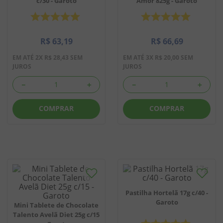
c/30 - Garoto
Amor 825g - Garoto
8
º
biscoito
9
º
doce leite
R$
63
,
19
R$
66
,
69
10
º
pipoca
EM ATÉ
2
X
R$
28
,
43
SEM
EM ATÉ
3
X
R$
20
,
00
SEM
JUROS
JUROS
－
＋
－
＋
COMPRAR
COMPRAR
Pastilha Hortelã 17g c/40 -
Garoto
Mini Tablete de Chocolate
Talento Avelã Diet 25g c/15