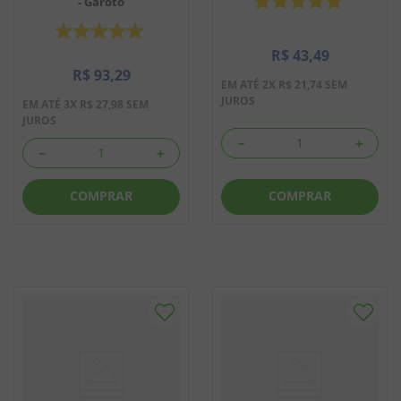
- Garoto
R$
43
,
49
R$
93
,
29
EM ATÉ
2
X
R$
21
,
74
SEM
JUROS
EM ATÉ
3
X
R$
27
,
98
SEM
JUROS
－
＋
－
＋
COMPRAR
COMPRAR