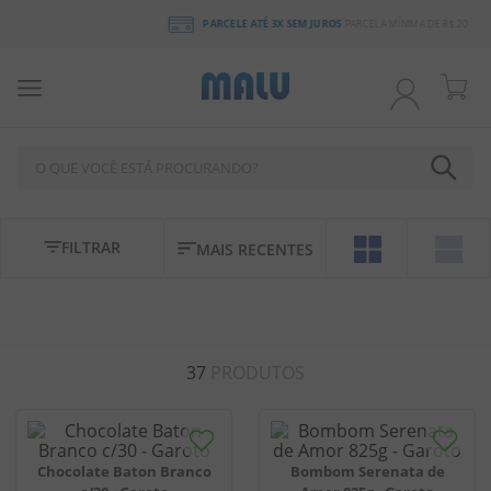
PARCELE ATÉ 3X SEM JUROS
PARCELA MÍNIMA DE R$ 20
O QUE VOCÊ ESTÁ PROCURANDO?
TERMOS MAIS BUSCADOS
FILTRAR
MAIS RECENTES
1
º
chocolate
2
º
bala
3
º
pirulito
37
PRODUTOS
4
º
férias 2026
5
º
amendoim
6
º
salgadinho
Chocolate Baton Branco
Bombom Serenata de
7
º
chiclete