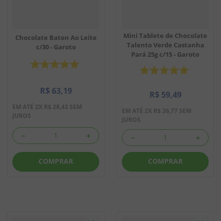
Mini Tablete de Chocolate
Chocolate Baton Ao Leite
Talento Verde Castanha
c/30 - Garoto
Pará 25g c/15 - Garoto
R$
63
,
19
R$
59
,
49
EM ATÉ
2
X
R$
28
,
43
SEM
EM ATÉ
2
X
R$
26
,
77
SEM
JUROS
JUROS
－
＋
－
＋
COMPRAR
COMPRAR