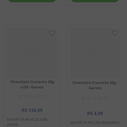
Chocolate Crocante 25g
Chocolate Crocante 25g -
c/30 - Garoto
Garoto
R$
134
,
09
R$
4
,
09
EM ATÉ
3
X
R$
40
,
22
SEM
EM ATÉ
1
X
R$
3
,
68
SEM JUROS
JUROS