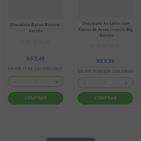
Chocolate Ao Leite com
Chocolate Baton Branco -
Flocos de Arroz Crunch 80g
Garoto
- Garoto
R$
2
,
49
R$
9
,
89
EM ATÉ
1
X
R$
2
,
24
SEM JUROS
EM ATÉ
1
X
R$
8
,
90
SEM JUROS
－
＋
－
＋
COMPRAR
COMPRAR