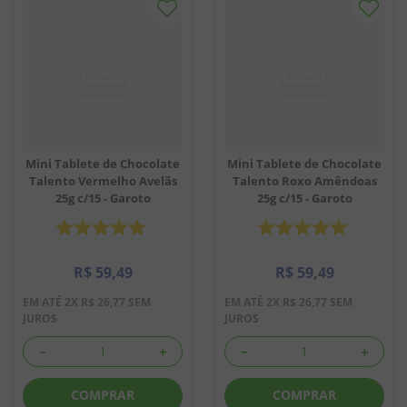
Mini Tablete de Chocolate
Mini Tablete de Chocolate
Talento Vermelho Avelãs
Talento Roxo Amêndoas
25g c/15 - Garoto
25g c/15 - Garoto
R$
59
,
49
R$
59
,
49
EM ATÉ
2
X
R$
26
,
77
SEM
EM ATÉ
2
X
R$
26
,
77
SEM
JUROS
JUROS
－
＋
－
＋
COMPRAR
COMPRAR