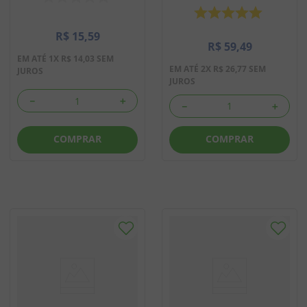
R$
15
,
59
R$
59
,
49
EM ATÉ
1
X
R$
14
,
03
SEM
EM ATÉ
2
X
R$
26
,
77
SEM
JUROS
JUROS
－
＋
－
＋
COMPRAR
COMPRAR