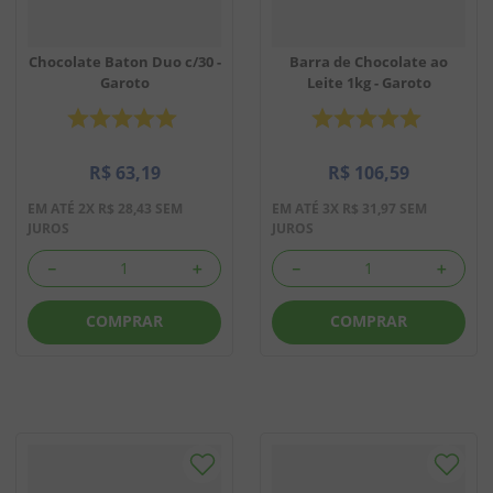
Chocolate Baton Duo c/30 -
Barra de Chocolate ao
Garoto
Leite 1kg - Garoto
R$
63
,
19
R$
106
,
59
EM ATÉ
2
X
R$
28
,
43
SEM
EM ATÉ
3
X
R$
31
,
97
SEM
JUROS
JUROS
－
＋
－
＋
COMPRAR
COMPRAR