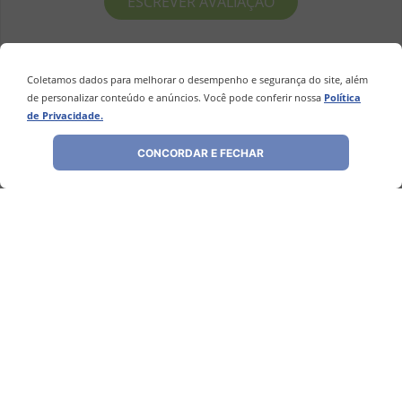
ESCREVER AVALIAÇÃO
Coletamos dados para melhorar o desempenho e segurança do site, além
de personalizar conteúdo e anúncios. Você pode conferir nossa
Política
de Privacidade.
Perguntas
&
Respostas
CONCORDAR E FECHAR
Tem alguma dúvida sobre este produto?
Pergunte ao lojista e a outros
compradores!
FAZER PERGUNTA
Este produto ainda não possui Perguntas
e Respostas.
1 - 0
de
0