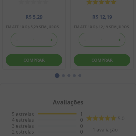
R$
5
,
29
R$
12
,
19
EM ATÉ
1
X
R$
5
,
29
SEM JUROS
EM ATÉ
1
X
R$
12
,
19
SEM JUROS
－
＋
－
＋
COMPRAR
COMPRAR
Avaliações
5
estrelas
1
5.0
4
estrelas
0
3
estrelas
0
1
avaliação
2
estrelas
0