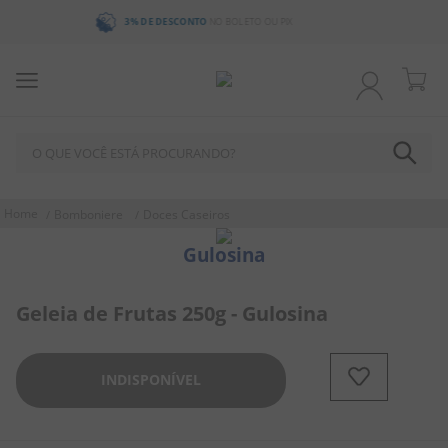
PARCELE ATÉ 3X SEM JUROS
PARCELA MÍNIMA DE R$ 20
O QUE VOCÊ ESTÁ PROCURANDO?
TERMOS MAIS BUSCADOS
Bomboniere
Doces Caseiros
1
º
chocolate
Gulosina
2
º
bala
3
º
pirulito
Geleia de Frutas 250g - Gulosina
4
º
férias 2026
5
º
amendoim
INDISPONÍVEL
6
º
salgadinho
7
º
biscoito