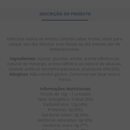
8
º
chiclete
DESCRIÇÃO DO PRODUTO
9
º
doce leite
10
º
pipoca
Deliciosa Geléia de Amido Colorido sabor Frutas, ideal para 
adoçar seu dia, decorar suas festas ou até mesmo dar de 
lembrancinhas.
Ingredientes:
 Açúcar, glucose, amida, aroma idêntico ao 
natural de morango, aroma idêntico ao natural de abacaxi, 
corante artificial vermelho panceaux, acidulante (INS330). 
Alérgicos:
 Não contém glúten. Conservar em local seco e 
fresco.
Informações Nutricionais
Porção de 16g - 1 unidade
Valor Energético: 51kcal (3%)
Carboidratos: 12g (4%)
Proteínas: 0g (0%)
Gorduras totais: 0g (0%)
Gorduras saturadas: 0g (0%)
Gorduras 
trans
: 0g (**)