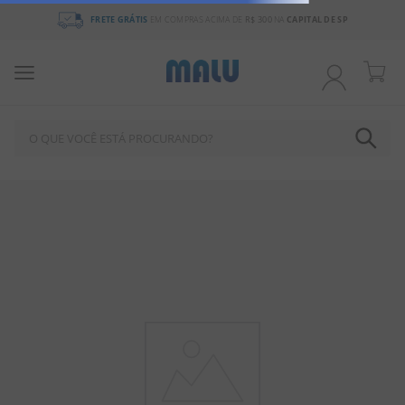
FRETE GRÁTIS
EM COMPRAS ACIMA DE
R$ 300
NA
CAPITAL DE SP
O QUE VOCÊ ESTÁ PROCURANDO?
TERMOS MAIS BUSCADOS
1
º
BALA
2
º
CHOCOLATE
3
º
PIRULITO
4
º
FÉRIAS 2026