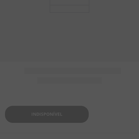
5
º
AMENDOIM
6
º
CHICLETE
7
º
SALGADINHO
8
º
PIPOCA
9
º
BISCOITO
10
º
KIT JUNINA
INDISPONÍVEL