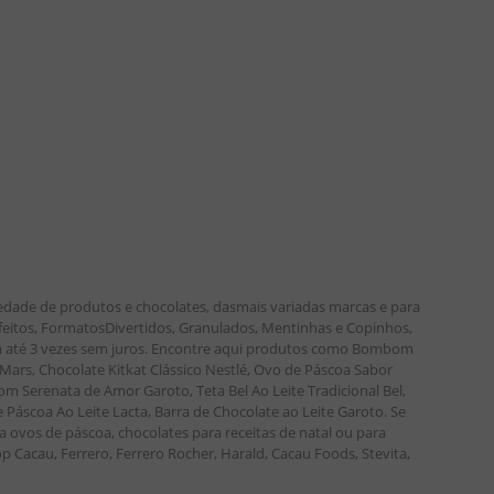
edade de produtos e chocolates, dasmais variadas marcas e para
nfeitos, FormatosDivertidos, Granulados, Mentinhas e Copinhos,
 em até 3 vezes sem juros. Encontre aqui produtos como Bombom
ars, Chocolate Kitkat Clássico Nestlé, Ovo de Páscoa Sabor
m Serenata de Amor Garoto, Teta Bel Ao Leite Tradicional Bel,
áscoa Ao Leite Lacta, Barra de Chocolate ao Leite Garoto. Se
a ovos de páscoa, chocolates para receitas de natal ou para
p Cacau, Ferrero, Ferrero Rocher, Harald, Cacau Foods, Stevita,