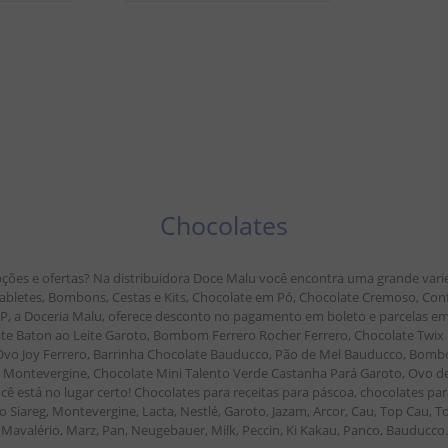
Chocolates
ções e ofertas? Na distribuidora Doce Malu você encontra uma grande vari
, Tabletes, Bombons, Cestas e Kits, Chocolate em Pó, Chocolate Cremoso, Co
 SP, a Doceria Malu, oferece desconto no pagamento em boleto e parcelas
 Baton ao Leite Garoto, Bombom Ferrero Rocher Ferrero, Chocolate Twix M
r Ovo Joy Ferrero, Barrinha Chocolate Bauducco, Pão de Mel Bauducco, Bombo
ontevergine, Chocolate Mini Talento Verde Castanha Pará Garoto, Ovo de P
cê está no lugar certo! Chocolates para receitas para páscoa, chocolates par
 Siareg, Montevergine, Lacta, Nestlé, Garoto, Jazam, Arcor, Cau, Top Cau, To
Mavalério, Marz, Pan, Neugebauer, Milk, Peccin, Ki Kakau, Panco, Bauducco.