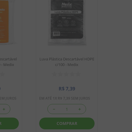
scartável
Luva Plástica Descartável HDPE
 - Medix
c/100 - Medix
9
R$
7
,
39
EM JUROS
EM ATÉ
1
X
R$
7
,
39
SEM JUROS
＋
－
＋
R
COMPRAR