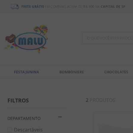
FRETE GRÁTIS
EM COMPRAS ACIMA DE
R$ 300
NA
CAPITAL DE SP
O QUE VOCÊ ESTÁ PR
TERMOS MAIS BUSCADOS
1
º
chocolate
FESTA JUNINA
BOMBONIERE
CHOCOLATES
2
º
bala
3
º
pirulito
4
º
férias 2026
FILTROS
2
PRODUTOS
5
º
amendoim
6
º
salgadinho
DEPARTAMENTO
7
º
chiclete
Descartáveis