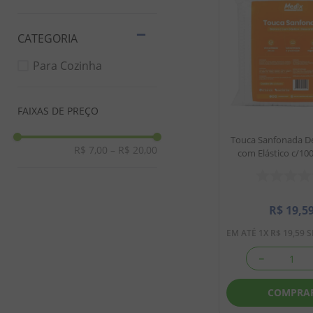
8
º
doce leite
9
º
biscoito
10
º
bala goma
Para Cozinha
FAIXAS DE PREÇO
Touca Sanfonada De
R$ 7,00
–
R$ 20,00
com Elástico c/100
R$
19
,
5
EM ATÉ
1
X
R$
19
,
59
S
－
COMPRA