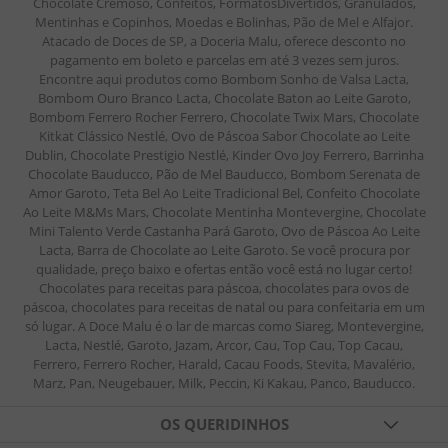
Chocolate Cremoso, Confeitos, FormatosDivertidos, Granulados,
Mentinhas e Copinhos, Moedas e Bolinhas, Pão de Mel e Alfajor.
Atacado de Doces de SP, a Doceria Malu, oferece desconto no
pagamento em boleto e parcelas em até 3 vezes sem juros.
Encontre aqui produtos como Bombom Sonho de Valsa Lacta,
Bombom Ouro Branco Lacta, Chocolate Baton ao Leite Garoto,
Bombom Ferrero Rocher Ferrero, Chocolate Twix Mars, Chocolate
Kitkat Clássico Nestlé, Ovo de Páscoa Sabor Chocolate ao Leite
Dublin, Chocolate Prestigio Nestlé, Kinder Ovo Joy Ferrero, Barrinha
Chocolate Bauducco, Pão de Mel Bauducco, Bombom Serenata de
Amor Garoto, Teta Bel Ao Leite Tradicional Bel, Confeito Chocolate
Ao Leite M&Ms Mars, Chocolate Mentinha Montevergine, Chocolate
Mini Talento Verde Castanha Pará Garoto, Ovo de Páscoa Ao Leite
Lacta, Barra de Chocolate ao Leite Garoto. Se você procura por
qualidade, preço baixo e ofertas então você está no lugar certo!
Chocolates para receitas para páscoa, chocolates para ovos de
páscoa, chocolates para receitas de natal ou para confeitaria em um
só lugar. A Doce Malu é o lar de marcas como Siareg, Montevergine,
Lacta, Nestlé, Garoto, Jazam, Arcor, Cau, Top Cau, Top Cacau,
Ferrero, Ferrero Rocher, Harald, Cacau Foods, Stevita, Mavalério,
Marz, Pan, Neugebauer, Milk, Peccin, Ki Kakau, Panco, Bauducco.
OS QUERIDINHOS