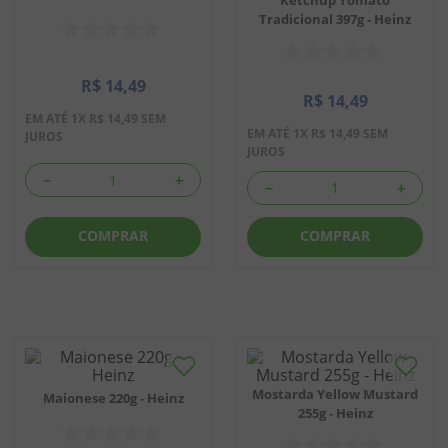
Tradicional 397g - Heinz
8
º
chiclete
9
º
doce leite
R$
14
,
49
R$
14
,
49
10
º
pipoca
EM ATÉ
1
X
R$
14
,
49
SEM
EM ATÉ
1
X
R$
14
,
49
SEM
JUROS
JUROS
－
＋
－
＋
COMPRAR
COMPRAR
Mostarda Yellow Mustard
Maionese 220g - Heinz
255g - Heinz