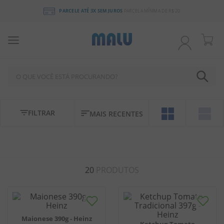
PARCELE ATÉ 3X SEM JUROS
PARCELA MÍNIMA DE R$ 20
O QUE VOCÊ ESTÁ PROCURANDO?
TERMOS MAIS BUSCADOS
FILTRAR
MAIS RECENTES
1
º
chocolate
2
º
bala
3
º
pirulito
20
PRODUTOS
4
º
férias 2026
5
º
amendoim
6
º
salgadinho
Maionese 390g - Heinz
7
º
biscoito
Ketchup Tomato