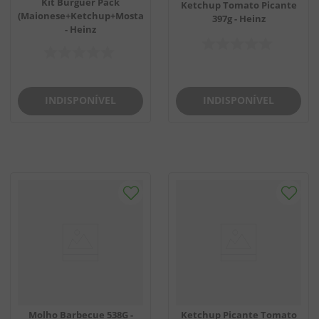
Kit Burguer Pack
Ketchup Tomato Picante
(Maionese+Ketchup+Mostarda)
397g - Heinz
- Heinz
INDISPONÍVEL
INDISPONÍVEL
Molho Barbecue 538G -
Ketchup Picante Tomato