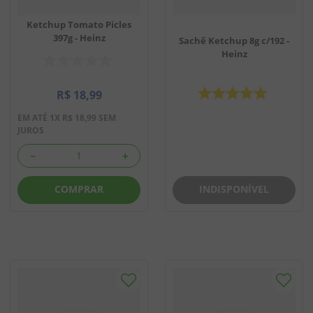
Ketchup Tomato Picles
397g - Heinz
Sachê Ketchup 8g c/192 -
Heinz
R$
18
,
99
EM ATÉ
1
X
R$
18
,
99
SEM
JUROS
－
＋
INDISPONÍVEL
COMPRAR