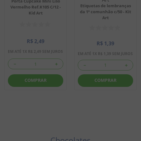
Porta Cupcake Mini Liso
Etiquetas de lembranças
Vermelho Ref.K105 C/12 -
8
º
doce leite
da 1º comunhão c/50 - Kit
Kid Art
Art
9
º
biscoito
10
º
bala goma
R$
2
,
49
R$
1
,
39
EM ATÉ
1
X
R$
2
,
49
SEM JUROS
EM ATÉ
1
X
R$
1
,
39
SEM JUROS
－
＋
－
＋
COMPRAR
COMPRAR
Chocolates