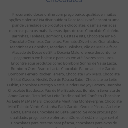
Procurando doces online com preço baixo, qualidade, muitas
opções e ofertas? Na distribuidora Doce Malu você encontra uma
grande variedade de produtos e chocolates, dasmais variadas
marcas e para os mais diversos tipos de uso. Chocolate Culinário,
Barrinhas, Tabletes, Bombons, Cestas e Kits, Chocolate em Pó,
Chocolate Cremoso, Confeitos, FormatosDivertidos, Granulados,
Mentinhas e Copinhos, Moedas e Bolinhas, Pão de Mel e Alfajor.
Atacado de Doces de SP, a Doceria Malu, oferece desconto no
pagamento em boleto e parcelas em até 3 vezes sem juros.
Encontre aqui produtos como Bombom Sonho de Valsa Lacta,
Bombom Ouro Branco Lacta, Chocolate Baton ao Leite Garoto,
Bombom Ferrero Rocher Ferrero, Chocolate Twix Mars, Chocolate
Kitkat Clássico Nestlé, Ovo de Páscoa Sabor Chocolate ao Leite
Dublin, Chocolate Prestigio Nestlé, Kinder Ovo Joy Ferrero, Barrinha
Chocolate Bauducco, Pão de Mel Bauducco, Bombom Serenata de
Amor Garoto, Teta Bel Ao Leite Tradicional Bel, Confeito Chocolate
Ao Leite M&Ms Mars, Chocolate Mentinha Montevergine, Chocolate
Mini Talento Verde Castanha Pará Garoto, Ovo de Páscoa Ao Leite
Lacta, Barra de Chocolate ao Leite Garoto. Se você procura por
qualidade, preço baixo e ofertas então você está no lugar certo!
Chocolates para receitas para páscoa, chocolates para ovos de