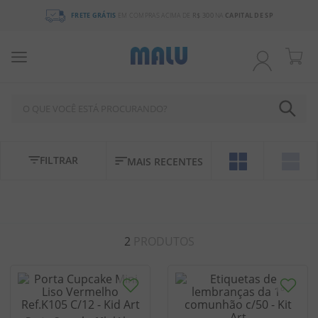
FRETE GRÁTIS
EM COMPRAS ACIMA DE
R$ 300
NA
CAPITAL DE SP
O QUE VOCÊ ESTÁ PROCURANDO?
TERMOS MAIS BUSCADOS
FILTRAR
MAIS RECENTES
1
º
chocolate
2
º
bala
3
º
pirulito
2
PRODUTOS
4
º
férias 2026
5
º
amendoim
6
º
salgadinho
7
º
chiclete