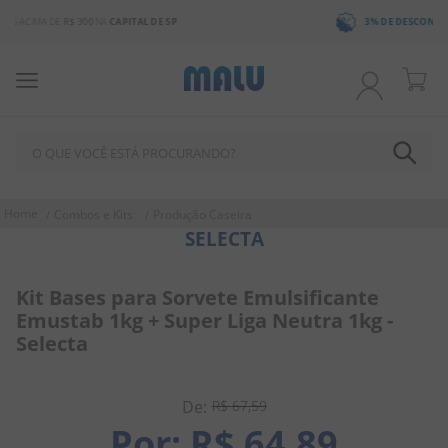
3% DE DESCONTO
NO BOLETO OU PIX
O QUE VOCÊ ESTÁ PROCURANDO?
TERMOS MAIS BUSCADOS
Combos e Kits
Produção Caseira
SELECTA
1
º
chocolate
2
º
bala
Kit Bases para Sorvete Emulsificante
3
º
pirulito
Emustab 1kg + Super Liga Neutra 1kg -
Selecta
4
º
férias 2026
5
º
amendoim
R$
67
,
59
6
º
salgadinho
R$
64
,
89
7
º
chiclete