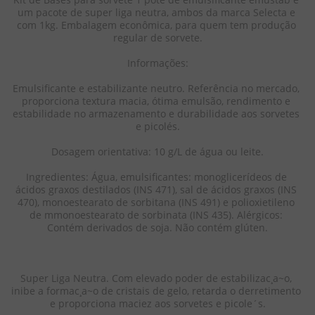
um pacote de super liga neutra, ambos da marca Selecta e 
com 1kg. Embalagem econômica, para quem tem produção 
regular de sorvete.

Informações:

Emulsificante e estabilizante neutro. Referência no mercado, 
proporciona textura macia, ótima emulsão, rendimento e 
estabilidade no armazenamento e durabilidade aos sorvetes 
e picolés.

Dosagem orientativa: 10 g/L de água ou leite.

Ingredientes: Água, emulsificantes: monoglicerídeos de 
ácidos graxos destilados (INS 471), sal de ácidos graxos (INS 
470), monoestearato de sorbitana (INS 491) e polioxietileno 
de mmonoestearato de sorbinata (INS 435). Alérgicos: 
Contém derivados de soja. Não contém glúten.

Super Liga Neutra. Com elevado poder de estabilizac¸a~o, 
inibe a formac¸a~o de cristais de gelo, retarda o derretimento 
e proporciona maciez aos sorvetes e picole´s.
