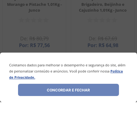
Morango e Pistache 1,01Kg -
Brigadeiro, Beijinho e
Junco
Cajuzinho 1,01Kg - Junco
R$
80
,
79
R$
67
,
69
R$
77
,
56
R$
64
,
98
EM ATÉ
3
X
R$
25
,
85
SEM JUROS
EM ATÉ
3
X
R$
21
,
66
SEM JUROS
Coletamos dados para melhorar o desempenho e segurança do site, além
－
＋
－
＋
de personalizar conteúdo e anúncios. Você pode conferir nossa
Política
de Privacidade.
COMPRAR
COMPRAR
CONCORDAR E FECHAR
Avaliações