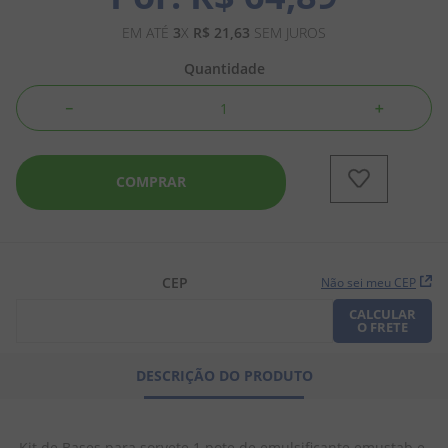
8
º
doce leite
EM ATÉ
3
X
R$
21
,
63
SEM JUROS
9
º
biscoito
Quantidade
10
º
bala goma
－
＋
COMPRAR
CEP
Não sei meu CEP
CALCULAR
O FRETE
DESCRIÇÃO DO PRODUTO
Kit de Bases para sorvete 1 pote de emulsificante emustab e 