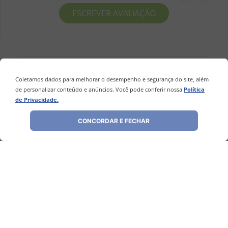
ESCREVER AVALIAÇÃO
Coletamos dados para melhorar o desempenho e segurança do site, além
Perguntas
&
Respostas
de personalizar conteúdo e anúncios. Você pode conferir nossa
Política
de Privacidade.
Tem alguma dúvida sobre este produto?
Pergunte ao lojista e a outros
CONCORDAR E FECHAR
compradores!
FAZER PERGUNTA
Este produto ainda não possui Perguntas
e Respostas.
1 - 0
de
0