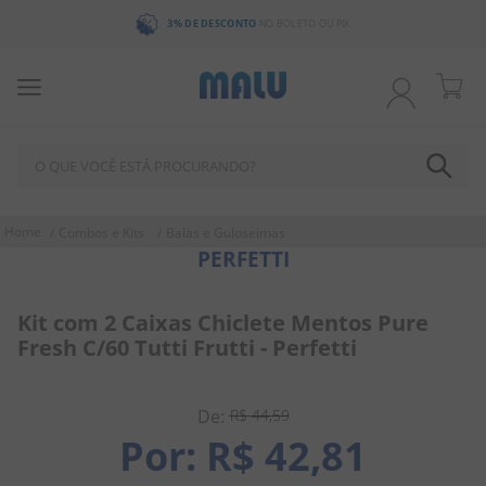
3% DE DESCONTO
NO BOLETO OU PIX
O QUE VOCÊ ESTÁ PROCURANDO?
TERMOS MAIS BUSCADOS
Combos e Kits
Balas e Guloseimas
PERFETTI
1
º
chocolate
2
º
bala
Kit com 2 Caixas Chiclete Mentos Pure
3
º
pirulito
Fresh C/60 Tutti Frutti - Perfetti
4
º
férias 2026
5
º
amendoim
R$
44
,
59
R$
42
,
81
6
º
salgadinho
7
º
chiclete