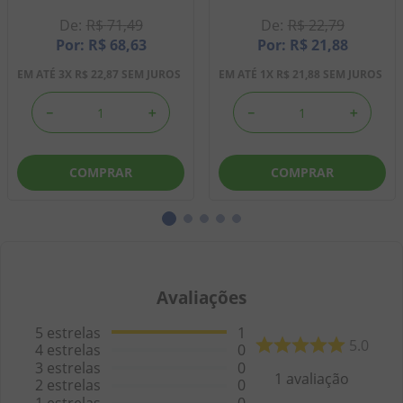
R$
71
,
49
R$
22
,
79
R$
68
,
63
R$
21
,
88
EM ATÉ
3
X
R$
22
,
87
SEM JUROS
EM ATÉ
1
X
R$
21
,
88
SEM JUROS
－
＋
－
＋
COMPRAR
COMPRAR
Avaliações
5
estrelas
1
5.0
4
estrelas
0
3
estrelas
0
1
avaliação
2
estrelas
0
1
estrelas
0