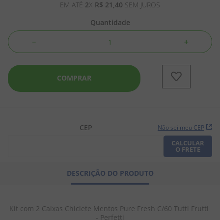
EM ATÉ
2
X
R$
21
,
40
SEM JUROS
8
º
biscoito
Quantidade
9
º
doce leite
－
＋
10
º
pipoca
COMPRAR
CEP
Não sei meu CEP
CALCULAR
O FRETE
DESCRIÇÃO DO PRODUTO
Kit com 2 Caixas Chiclete Mentos Pure Fresh C/60 Tutti Frutti 
- Perfetti