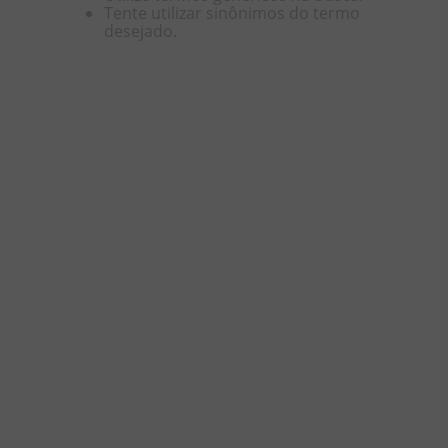
Tente utilizar sinônimos do termo
desejado.
8
º
doce leite
9
º
biscoito
10
º
bala goma