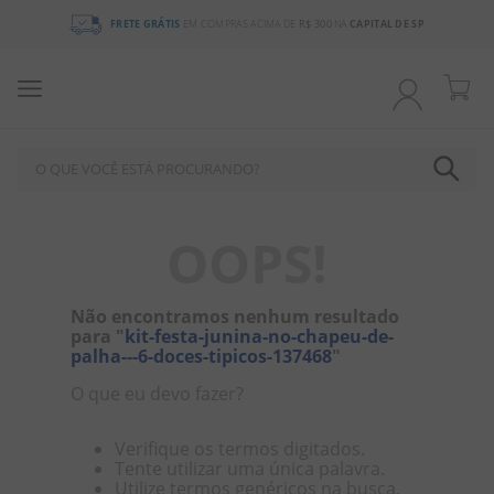
FRETE GRÁTIS
EM COMPRAS ACIMA DE
R$ 300
NA
CAPITAL DE SP
O QUE VOCÊ ESTÁ PROCURANDO?
TERMOS MAIS BUSCADOS
OOPS!
1
º
chocolate
2
º
bala
Não encontramos nenhum resultado
para "
kit-festa-junina-no-chapeu-de-
3
º
pirulito
palha---6-doces-tipicos-137468
"
4
º
férias 2026
O que eu devo fazer?
5
º
amendoim
Verifique os termos digitados.
6
º
salgadinho
Tente utilizar uma única palavra.
Utilize termos genéricos na busca.
7
º
chiclete