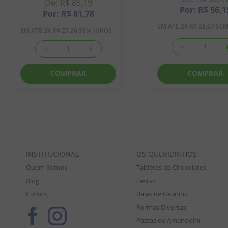
R$
85
,
19
R$
56
,
1
R$
81
,
78
EM ATÉ
2
X
R$
28
,
07
SEM
EM ATÉ
3
X
R$
27
,
26
SEM JUROS
－
－
＋
COMPRAR
COMPRAR
INSTITUCIONAL
OS QUERIDINHOS
Quem Somos
Tabletes de Chocolates
Blog
Festas
Cursos
Balas de Gelatina
Formas Diversas
Pastas de Amendoim