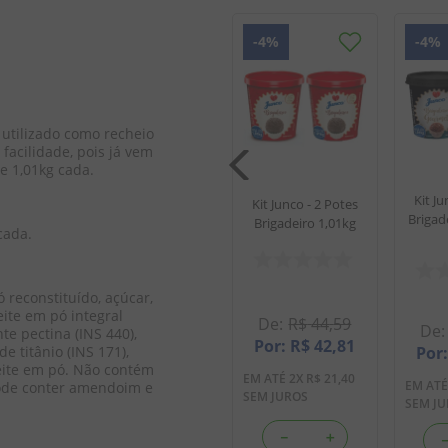
4%
-
4%
-
4%
-
4%
onto -
Kit Junco Pronto -
Gourmet
Brigadeiro Gourmet
 Branco
+ Brigadeiro Branco
utilizado como recheio 
1,01kg
+ Churros 1,01kg
 facilidade, pois já vem 
de 1,01kg cada. 
Kit Ju
Kit Junco - 2 Potes
Brigad
Brigadeiro 1,01kg
cada.
1
,
39
R$
71
,
49
ó reconstituído, açúcar, 
8
,
53
R$
68
,
63
eite em pó integral 
R$
44
,
59
e pectina (INS 440), 
22
,
84
EM ATÉ
3
X
R$
22
,
87
R$
42
,
81
e titânio (INS 171), 
SEM JUROS
 leite em pó. Não contém 
EM ATÉ
2
X
R$
21
,
40
EM AT
Pode conter amendoim e 
SEM JUROS
SEM J
＋
－
＋
－
＋