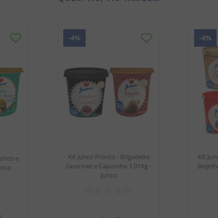
-
4%
-
4%
Kit Junco Pronto - Brigadeiro
Kit Jun
urros e
Gourmet e Cajuzinho 1,01Kg -
Beijinh
unco
Junco
9