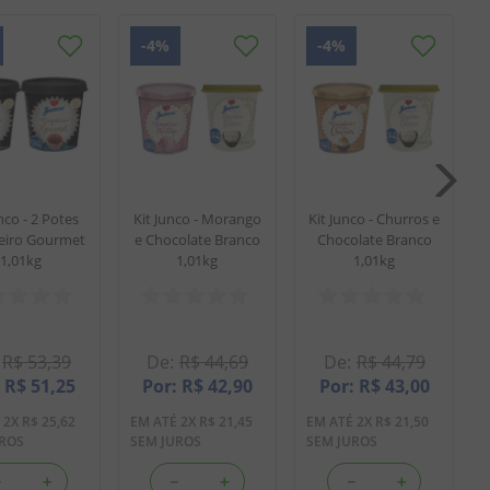
-
4%
-
4%
K
nco - 2 Potes
Kit Junco - Morango
Kit Junco - Churros e
eiro Gourmet
e Chocolate Branco
Chocolate Branco
1,01kg
1,01kg
1,01kg
R$
53
,
39
R$
44
,
69
R$
44
,
79
R$
51
,
25
R$
42
,
90
R$
43
,
00
É
2
X
R$
25
,
62
EM ATÉ
2
X
R$
21
,
45
EM ATÉ
2
X
R$
21
,
50
UROS
SEM JUROS
SEM JUROS
－
＋
－
＋
－
＋