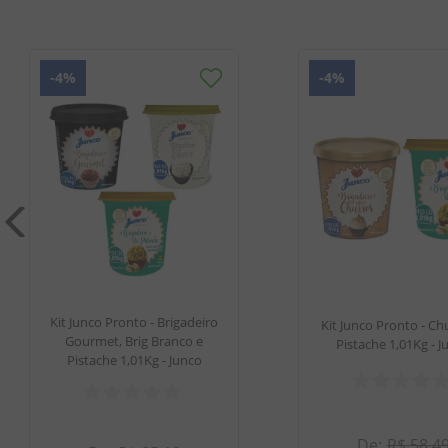
-
4%
-
4%
Kit Junco Pronto - Brigadeiro
Kit Junco Pronto - Ch
Gourmet, Brig Branco e
Pistache 1,01Kg - J
Pistache 1,01Kg - Junco
R$
58
,
4