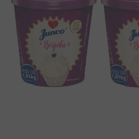
8
º
chiclete
9
º
doce leite
10
º
pipoca