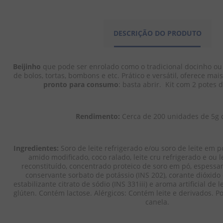
-
4%
-
4%
-
DESCRIÇÃO DO PRODUTO
Kit Junco Pr
Kit Junco Pronto -
Kit Junco Pronto -
Brigadeiro 
Brigadeiro + Beijinho
Brigadeiro + Beijinho
+ Brigadeiro
+ Churros 1,01kg
+ Morango 1,01kg
Beijinho 
que pode ser enrolado como o tradicional docinho ou 
+ Morango 
de bolos, tortas, bombons e etc. Prático e versátil, oferece mais
pronto para consumo
: basta abrir.  Kit com 2 potes 
Rendimento:
 Cerca de 200 unidades de 5g 
R$
68
,
79
R$
68
,
69
R$
7
R$
66
,
04
R$
65
,
94
Ingredientes:
 Soro de leite refrigerado e/ou soro de leite em p
R$
6
amido modificado, coco ralado, leite cru refrigerado e ou l
EM ATÉ
3
X
R$
22
,
01
EM ATÉ
3
X
R$
21
,
98
reconstituído, concentrado proteico de soro em pó, espessant
EM ATÉ
3
X
R$
SEM JUROS
SEM JUROS
conservante sorbato de potássio (INS 202), corante dióxido d
SEM JUROS
estabilizante citrato de sódio (INS 331iii) e aroma artificial de
glúten. Contém lactose. Alérgicos: Contém leite e derivados. 
canela.
－
＋
－
＋
－