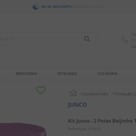
3% DE DESCONTO
NO BOLETO OU PIX
Fa
OCURANDO?
(1
4
MERCEARIA
INTEGRAIS
CULINÁRIA
Combos e Kits
Produção C
JUNCO
Kit Junco - 2 Potes Beijinho 
Referência
:
151616