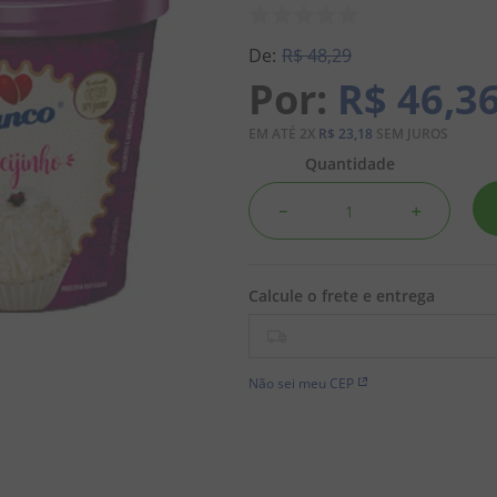
R$
48
,
29
R$
46
,
3
EM ATÉ
2
X
R$
23
,
18
SEM JUROS
Quantidade
－
＋
Não sei meu CEP