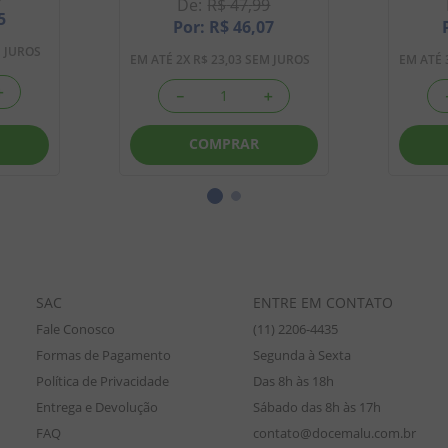
R$
47
,
99
5
R$
46
,
07
 JUROS
EM ATÉ
2
X
R$
23
,
03
SEM JUROS
EM ATÉ
＋
－
＋
COMPRAR
SAC
ENTRE EM CONTATO
Fale Conosco
(11) 2206-4435
Formas de Pagamento
Segunda à Sexta
Política de Privacidade
Das 8h às 18h
Entrega e Devolução
Sábado das 8h às 17h
FAQ
contato@docemalu.com.br