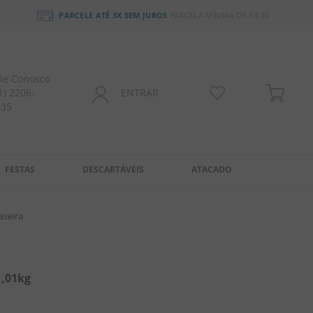
PARCELE ATÉ 3X SEM JUROS
PARCELA MÍNIMA DE R$ 20
le Conosco
1) 2206-
ENTRAR
435
FESTAS
DESCARTÁVEIS
ATACADO
aseira
1,01kg