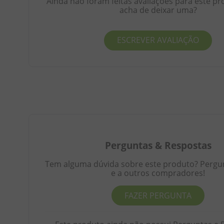
Ainda não foram feitas avaliações para este pr
acha de deixar uma?
ESCREVER AVALIAÇÃO
Perguntas
&
Respostas
Tem alguma dúvida sobre este produto? Pergunt
e a outros compradores!
FAZER PERGUNTA