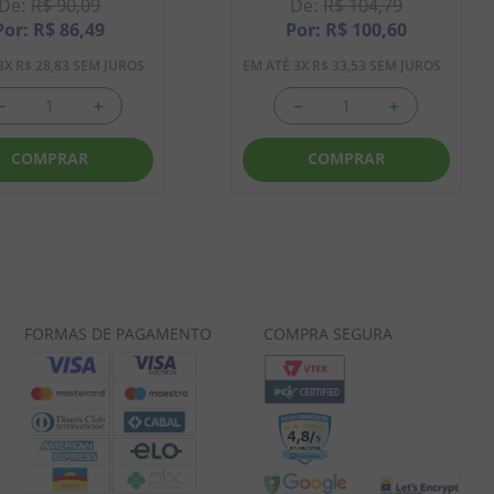
R$
90
,
09
R$
104
,
79
R$
86
,
49
R$
100
,
60
3
X
R$
28
,
83
SEM JUROS
EM ATÉ
3
X
R$
33
,
53
SEM JUROS
－
＋
－
＋
COMPRAR
COMPRAR
FORMAS DE PAGAMENTO
COMPRA SEGURA