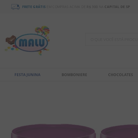
FRETE GRÁTIS
EM COMPRAS ACIMA DE
R$ 300
NA
CAPITAL DE SP
O QUE VOCÊ ESTÁ PR
TERMOS MAIS BUSCADOS
1
º
chocolate
FESTA JUNINA
BOMBONIERE
CHOCOLATES
2
º
bala
3
º
pirulito
4
º
férias 2026
5
º
amendoim
6
º
salgadinho
7
º
biscoito