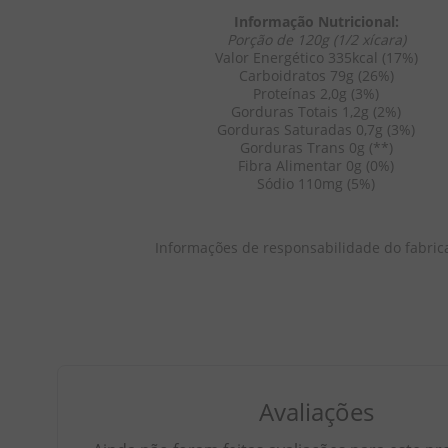
Informação Nutricional:
Porção de 120g (1/2 xícara)
COMPRAR
COMPRAR
COMPR
Valor Energético 335kcal (17%)
Carboidratos 79g (26%)
Proteínas 2,0g (3%)
Gorduras Totais 1,2g (2%)
Gorduras Saturadas 0,7g (3%)
Gorduras Trans 0g (**)
Fibra Alimentar 0g (0%)
Sódio 110mg (5%)
Informações de responsabilidade do fabric
Avaliações