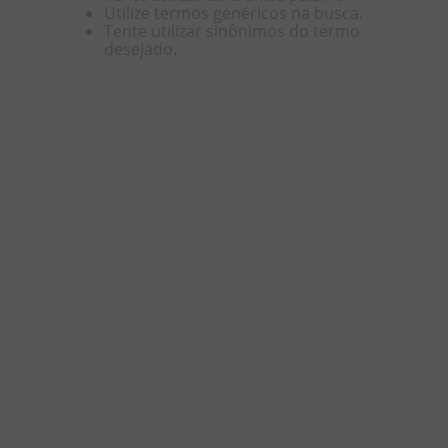
Utilize termos genéricos na busca.
Tente utilizar sinônimos do termo
8
º
chiclete
desejado.
9
º
doce leite
10
º
pipoca