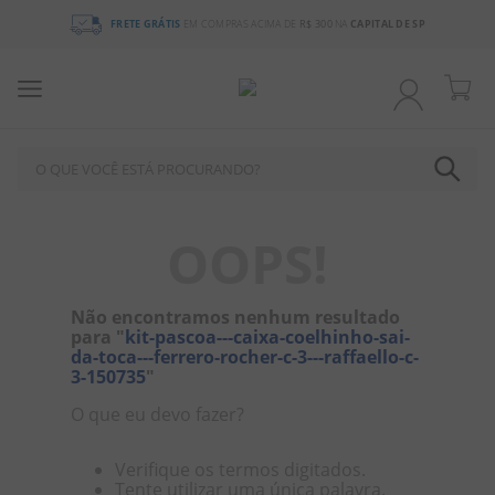
FRETE GRÁTIS
EM COMPRAS ACIMA DE
R$ 300
NA
CAPITAL DE SP
O QUE VOCÊ ESTÁ PROCURANDO?
TERMOS MAIS BUSCADOS
OOPS!
1
º
chocolate
2
º
bala
Não encontramos nenhum resultado
para "
kit-pascoa---caixa-coelhinho-sai-
3
º
pirulito
da-toca---ferrero-rocher-c-3---raffaello-c-
3-150735
"
4
º
férias 2026
O que eu devo fazer?
5
º
amendoim
6
º
salgadinho
Verifique os termos digitados.
Tente utilizar uma única palavra.
7
º
biscoito