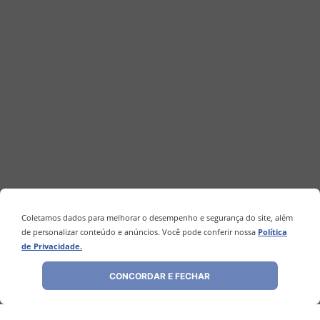
Coletamos dados para melhorar o desempenho e segurança do site, além
de personalizar conteúdo e anúncios. Você pode conferir nossa
Política
de Privacidade.
CONCORDAR E FECHAR