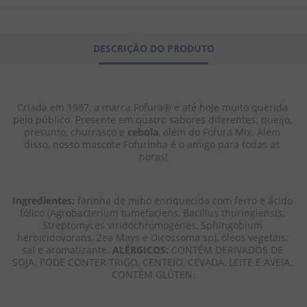
8
º
pipoca
9
º
biscoito
DESCRIÇÃO DO PRODUTO
10
º
kit junina
Criada em 1987, a marca Fofura® é até hoje muito querida 
pelo público. Presente em quatro sabores diferentes: queijo, 
presunto, churrasco e 
cebola
, além do Fofura Mix. Além 
disso, nosso mascote Fofurinha é o amigo para todas as 
horas!
Ingredientes:
 farinha de miho enriquecida com ferro e ácido 
fólico (Agrobacterium tumefaciens, Bacillus thuringiensis, 
Streptomyces viridochromogenes, Sphingobium 
herbicidovorans, Zea Mays e Dicossoma sp), óleos vegetais, 
sal e aromatizante. 
ALÉRGICOS:
 CONTÉM DERIVADOS DE 
SOJA. PODE CONTER TRIGO, CENTEIO, CEVADA, LEITE E AVEIA. 
CONTÉM GLÚTEN.