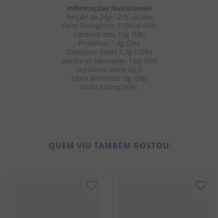
Informações Nutricionais
Porção de 25g - 2 ½ xícaras
Valor Energético 115kcal (6%)
Carboidratos 15g (5%)
Proteínas 1,4g (2%)
Gorduras totais 5,7g (10%)
Gorduras saturadas 1,0g (5%)
Gorduras trans 0g ()
Fibra alimentar 0g (0%)
Sódio 142mg (6%) 
QUEM VIU TAMBÉM GOSTOU