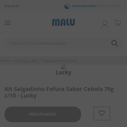
3% DE DESCONTO
NO BOLETO OU PIX
O QUE VOCÊ ESTÁ PROCURANDO?
TERMOS MAIS BUSCADOS
Combos e Kits
Salgadinhos e Snacks
1
º
bala
Lucky
2
º
chocolate
3
º
pirulito
Kit Salgadinho Fofura Sabor Cebola 70g
c/10 - Lucky
4
º
férias 2026
5
º
amendoim
INDISPONÍVEL
6
º
chiclete
7
º
salgadinho