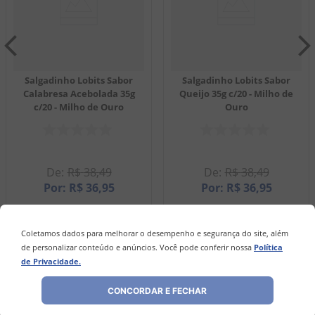
Salgadinho Lobits Sabor
Salgadinho Lobits Sabor
Calabresa Acebolada 35g
Queijo 35g c/20 - Milho de
c/20 - Milho de Ouro
Ouro
R$
38
,
49
R$
38
,
49
R$
36
,
95
R$
36
,
95
EM ATÉ
1
X
R$
36
,
95
SEM JUROS
EM ATÉ
1
X
R$
36
,
95
SEM JUROS
Coletamos dados para melhorar o desempenho e segurança do site, além
－
＋
－
＋
de personalizar conteúdo e anúncios. Você pode conferir nossa
Política
de Privacidade.
COMPRAR
COMPRAR
CONCORDAR E FECHAR