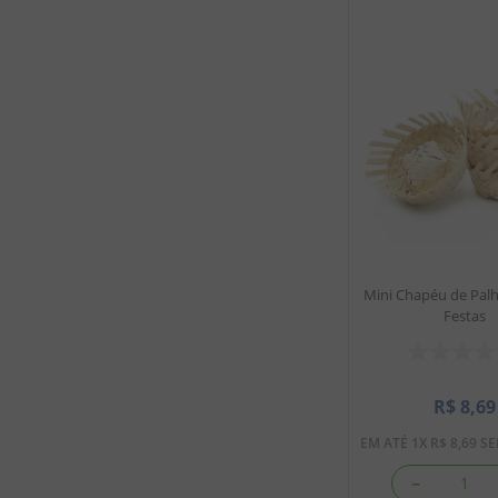
Mini Chapéu de Palha
Festas
R$
8
,
69
EM ATÉ
1
X
R$
8
,
69
SE
－