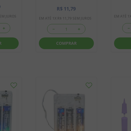
9
R$
11
,
79
EM JUROS
EM ATÉ
1
EM ATÉ
1
X
R$
11
,
79
SEM JUROS
＋
－
－
＋
R
COMPRAR