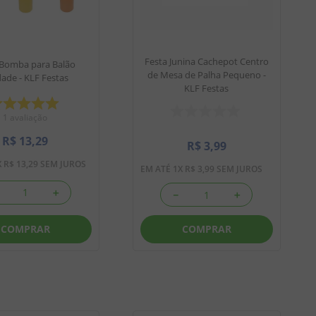
Festa Junina Cachepot Centro
 Bomba para Balão
de Mesa de Palha Pequeno -
ade - KLF Festas
KLF Festas
1
avaliação
R$
13
,
29
R$
3
,
99
X
R$
13
,
29
SEM JUROS
EM ATÉ
1
X
R$
3
,
99
SEM JUROS
＋
－
＋
COMPRAR
COMPRAR