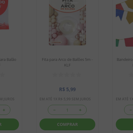
para Balão
Fita para Arco de Balões 5m -
Bandeirol
F
KLF
R$
5
,
99
M JUROS
EM ATÉ
1
X
R$
5
,
99
SEM JUROS
EM ATÉ
1
＋
－
＋
－
R
COMPRAR