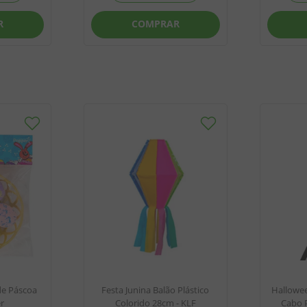
R
COMPRAR
de Páscoa
Festa Junina Balão Plástico
Hallowee
r
Colorido 28cm - KLF
Cabo P