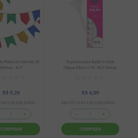
a Plástica Colorida 20
Suporte para Balão Cristal
Metros - KLF
Clique 33cm c/10 - KLF Festas
R$
9
,
29
R$
4
,
09
X
R$
9
,
29
SEM JUROS
EM ATÉ
1
X
R$
4
,
09
SEM JUROS
＋
－
＋
COMPRAR
COMPRAR