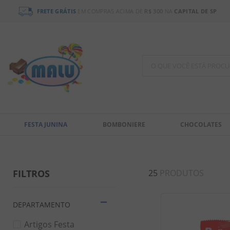
FRETE GRÁTIS
EM COMPRAS ACIMA DE
R$ 300
NA
CAPITAL DE SP
O QUE VOCÊ ESTÁ PR
TERMOS MAIS BUSCADOS
1
º
chocolate
FESTA JUNINA
BOMBONIERE
CHOCOLATES
2
º
bala
3
º
pirulito
4
º
férias 2026
FILTROS
25
PRODUTOS
5
º
amendoim
6
º
salgadinho
DEPARTAMENTO
7
º
biscoito
Artigos Festa