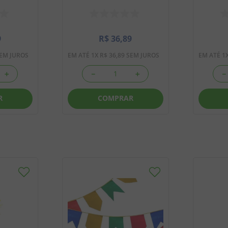
9
R$
36
,
89
EM JUROS
EM ATÉ
1
X
R$
36
,
89
SEM JUROS
EM ATÉ
1
＋
－
＋
－
R
COMPRAR