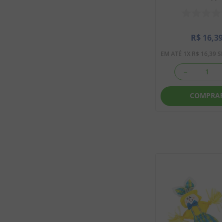
R$
16
,
3
EM ATÉ
1
X
R$
16
,
39
S
－
COMPRA