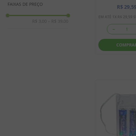
FAIXAS DE PREÇO
R$
29
,
5
EM ATÉ
1
X
R$
29
,
59
S
R$ 3,00
–
R$ 39,00
－
COMPRA