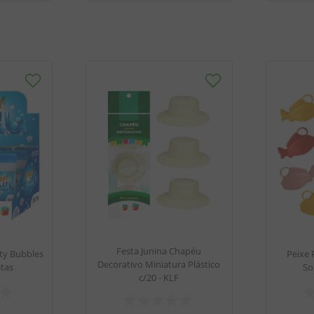
Festa Junina Chapéu
ty Bubbles
Peixe 
Decorativo Miniatura Plástico
stas
So
c/20 - KLF