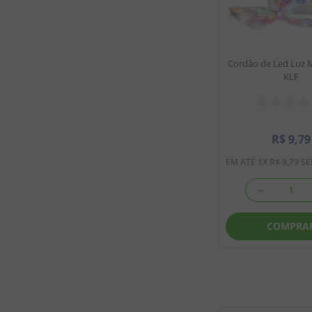
Cordão de Led Luz Mu
KLF
R$
9
,
79
EM ATÉ
1
X
R$
9
,
79
SE
－
COMPRA