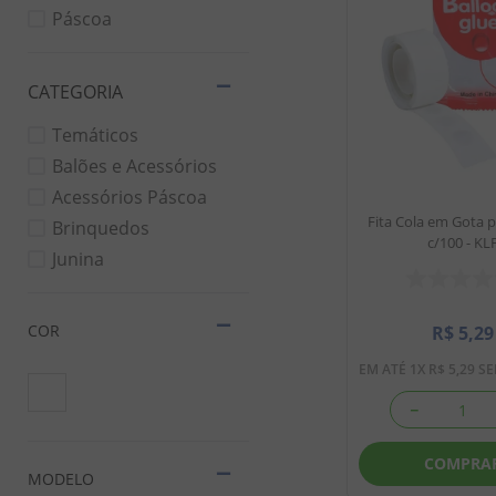
8
º
chiclete
Páscoa
9
º
doce leite
10
º
pipoca
Temáticos
Balões e Acessórios
Acessórios Páscoa
Fita Cola em Gota 
Brinquedos
c/100 - KL
Junina
COR
R$
5
,
29
EM ATÉ
1
X
R$
5
,
29
SE
－
COMPRA
MODELO