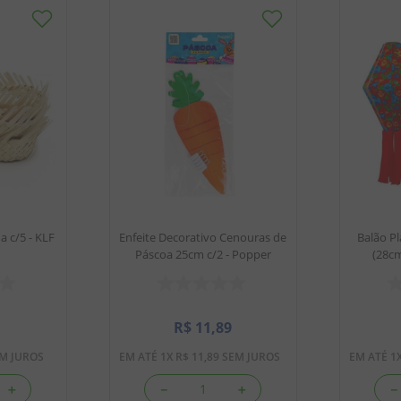
 c/5 - KLF
Enfeite Decorativo Cenouras de
Balão Pl
Páscoa 25cm c/2 - Popper
(28cm
R$
11
,
89
M JUROS
EM ATÉ
1
X
R$
11
,
89
SEM JUROS
EM ATÉ
1
＋
－
＋
－