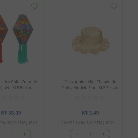
astico Chita Colorido
Festa Junina Mini Chapéu de
) UN - KLF Festas
Palha Modelo Flor - KLF Festas
R$
38
,
09
R$
3
,
49
X
R$
38
,
09
SEM JUROS
EM ATÉ
1
X
R$
3
,
49
SEM JUROS
＋
－
＋