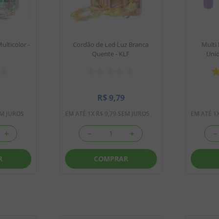
lticolor -
Cordão de Led Luz Branca
Multi
Quente - KLF
Unid
R$
9
,
79
M JUROS
EM ATÉ
1
X
R$
9
,
79
SEM JUROS
EM ATÉ
1
＋
－
＋
－
R
COMPRAR