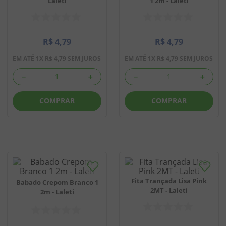
Laleti
1 2m - Laleti
8
º
doce leite
9
º
biscoito
R$
4
,
79
R$
4
,
79
10
º
bala goma
EM ATÉ
1
X
R$
4
,
79
SEM JUROS
EM ATÉ
1
X
R$
4
,
79
SEM JUROS
－
＋
－
＋
COMPRAR
COMPRAR
Fita Trançada Lisa Pink
Babado Crepom Branco 1
2MT - Laleti
2m - Laleti