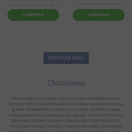
－
＋
COMPRAR
COMPRAR
MOSTRAR MAIS
Chocolates
Procurando doces online com preço baixo, qualidade, muitas
opções e ofertas? Na distribuidora Doce Malu você encontra uma
grande variedade de produtos e chocolates, dasmais variadas
marcas e para os mais diversos tipos de uso. Chocolate Culinário,
Barrinhas, Tabletes, Bombons, Cestas e Kits, Chocolate em Pó,
Chocolate Cremoso, Confeitos, FormatosDivertidos, Granulados,
Mentinhas e Copinhos, Moedas e Bolinhas, Pão de Mel e Alfajor.