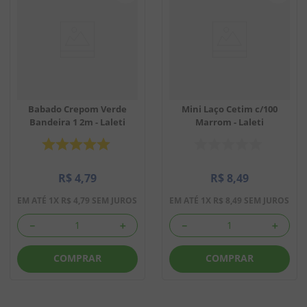
Babado Crepom Verde
Mini Laço Cetim c/100
Bandeira 1 2m - Laleti
Marrom - Laleti
R$
4
,
79
R$
8
,
49
EM ATÉ
1
X
R$
4
,
79
SEM JUROS
EM ATÉ
1
X
R$
8
,
49
SEM JUROS
－
＋
－
＋
COMPRAR
COMPRAR