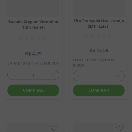
Fita Trançada Lisa Laranja
Babado Crepom Vermelho
2MT - Laleti
1 2m - Laleti
R$
12
,
59
R$
4
,
79
EM ATÉ
1
X
R$
12
,
59
SEM
EM ATÉ
1
X
R$
4
,
79
SEM JUROS
JUROS
－
＋
－
＋
COMPRAR
COMPRAR