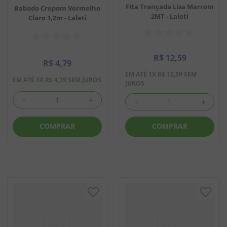
Fita Trançada Lisa Marrom
Babado Crepom Vermelho
2MT - Laleti
Claro 1,2m - Laleti
R$
12
,
59
R$
4
,
79
EM ATÉ
1
X
R$
12
,
59
SEM
EM ATÉ
1
X
R$
4
,
79
SEM JUROS
JUROS
－
＋
－
＋
COMPRAR
COMPRAR