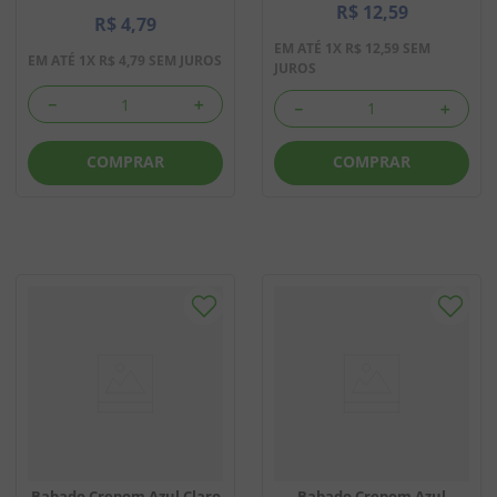
R$
12
,
59
R$
4
,
79
EM ATÉ
1
X
R$
12
,
59
SEM
EM ATÉ
1
X
R$
4
,
79
SEM JUROS
JUROS
－
＋
－
＋
COMPRAR
COMPRAR
Babado Crepom Azul Claro
Babado Crepom Azul