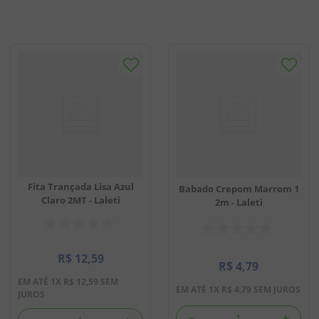
Fita Trançada Lisa Azul
Babado Crepom Marrom 1
Claro 2MT - Laleti
2m - Laleti
R$
12
,
59
R$
4
,
79
EM ATÉ
1
X
R$
12
,
59
SEM
EM ATÉ
1
X
R$
4
,
79
SEM JUROS
JUROS
－
＋