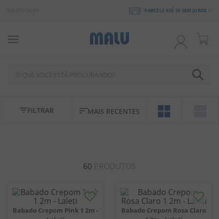
PARCELE ATÉ 3X SEM JUROS
PARCELA MÍNIMA DE R$ 20
O QUE VOCÊ ESTÁ PROCURANDO?
TERMOS MAIS BUSCADOS
FILTRAR
MAIS RECENTES
1
º
chocolate
2
º
bala
3
º
pirulito
60
PRODUTOS
4
º
férias 2026
5
º
amendoim
6
º
salgadinho
Babado Crepom Pink 1 2m -
Babado Crepom Rosa Claro
7
º
chiclete