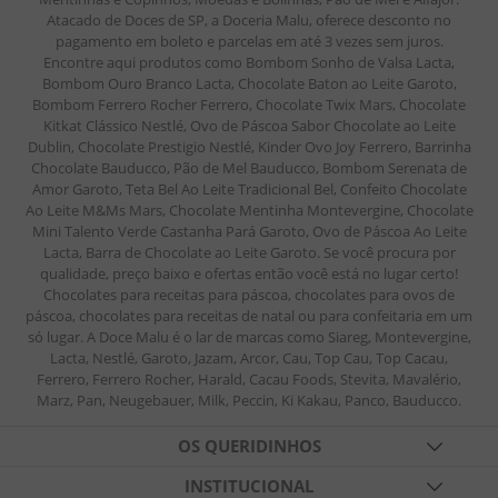
Atacado de Doces de SP, a Doceria Malu, oferece desconto no
pagamento em boleto e parcelas em até 3 vezes sem juros.
Encontre aqui produtos como Bombom Sonho de Valsa Lacta,
Bombom Ouro Branco Lacta, Chocolate Baton ao Leite Garoto,
Bombom Ferrero Rocher Ferrero, Chocolate Twix Mars, Chocolate
Kitkat Clássico Nestlé, Ovo de Páscoa Sabor Chocolate ao Leite
Dublin, Chocolate Prestigio Nestlé, Kinder Ovo Joy Ferrero, Barrinha
Chocolate Bauducco, Pão de Mel Bauducco, Bombom Serenata de
Amor Garoto, Teta Bel Ao Leite Tradicional Bel, Confeito Chocolate
Ao Leite M&Ms Mars, Chocolate Mentinha Montevergine, Chocolate
Mini Talento Verde Castanha Pará Garoto, Ovo de Páscoa Ao Leite
Lacta, Barra de Chocolate ao Leite Garoto. Se você procura por
qualidade, preço baixo e ofertas então você está no lugar certo!
Chocolates para receitas para páscoa, chocolates para ovos de
páscoa, chocolates para receitas de natal ou para confeitaria em um
só lugar. A Doce Malu é o lar de marcas como Siareg, Montevergine,
Lacta, Nestlé, Garoto, Jazam, Arcor, Cau, Top Cau, Top Cacau,
Ferrero, Ferrero Rocher, Harald, Cacau Foods, Stevita, Mavalério,
Marz, Pan, Neugebauer, Milk, Peccin, Ki Kakau, Panco, Bauducco.
OS QUERIDINHOS
TABLETES DE CHOCOLATES
INSTITUCIONAL