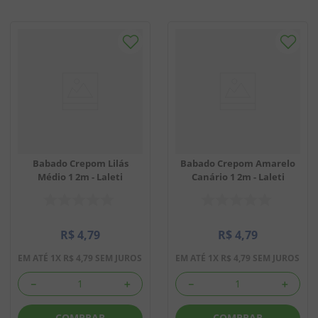
Babado Crepom Lilás
Babado Crepom Amarelo
Médio 1 2m - Laleti
Canário 1 2m - Laleti
R$
4
,
79
R$
4
,
79
EM ATÉ
1
X
R$
4
,
79
SEM JUROS
EM ATÉ
1
X
R$
4
,
79
SEM JUROS
－
＋
－
＋
COMPRAR
COMPRAR