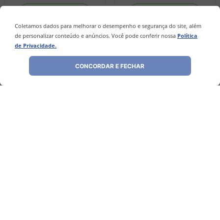
－
＋
－
＋
Coletamos dados para melhorar o desempenho e segurança do site, além
de personalizar conteúdo e anúncios. Você pode conferir nossa
Política
de Privacidade.
COMPRAR
COMPRAR
CONCORDAR E FECHAR
Avaliações
Ainda não foram feitas avaliações para este
produto, o que acha de deixar uma?
ESCREVER AVALIAÇÃO