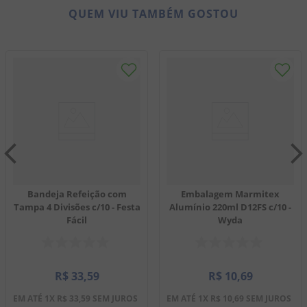
QUEM VIU TAMBÉM GOSTOU
Bandeja Refeição com
Embalagem Marmitex
Tampa 4 Divisões c/10 - Festa
Alumínio 220ml D12FS c/10 -
Fácil
Wyda
R$
33
,
59
R$
10
,
69
EM ATÉ
1
X
R$
33
,
59
SEM JUROS
EM ATÉ
1
X
R$
10
,
69
SEM JUROS