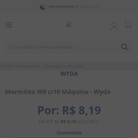
3% DE DESCONTO
NO BOLETO OU PIX
O QUE VOCÊ ESTÁ PROCURANDO?
TERMOS MAIS BUSCADOS
Descartáveis
Embalagens Marmitex
WYDA
1
º
chocolate
2
º
bala
Marmitex W8 c/10 Máquina - Wyda
3
º
pirulito
4
º
férias 2026
R$
8
,
19
5
º
amendoim
EM ATÉ
1
X
R$
8
,
19
SEM JUROS
6
º
salgadinho
Quantidade
7
º
biscoito