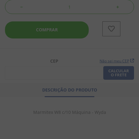
－
＋
8
º
chiclete
9
º
doce leite
COMPRAR
10
º
pipoca
CEP
Não sei meu CEP
CALCULAR
O FRETE
DESCRIÇÃO DO PRODUTO
Marmitex W8 c/10 Máquina - Wyda