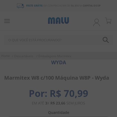
FRETE GRÁTIS
EM COMPRAS ACIMA DE
R$ 300
NA
CAPITAL DE SP
O QUE VOCÊ ESTÁ PROCURANDO?
TERMOS MAIS BUSCADOS
Descartáveis
Embalagens Marmitex
WYDA
1
º
chocolate
2
º
bala
Marmitex W8 c/100 Máquina W8P - Wyda
3
º
pirulito
4
º
férias 2026
R$
70
,
99
5
º
amendoim
EM ATÉ
3
X
R$
23
,
66
SEM JUROS
6
º
salgadinho
Quantidade
7
º
chiclete