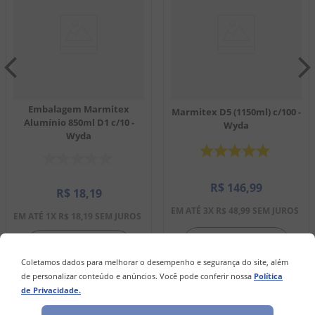
Embalagem Marmitex
Marmitex D5 (1150ml) c/100 -
Alumínio 850ml D1 c/10 -
Wyda
Wyda
R$
146
,
99
R$
18
,
19
EM ATÉ
3
X
R$
48
,
99
SEM JUROS
EM ATÉ
1
X
R$
18
,
19
SEM JUROS
－
＋
－
＋
Coletamos dados para melhorar o desempenho e segurança do site, além
de personalizar conteúdo e anúncios. Você pode conferir nossa
Política
de Privacidade.
COMPRAR
COMPRAR