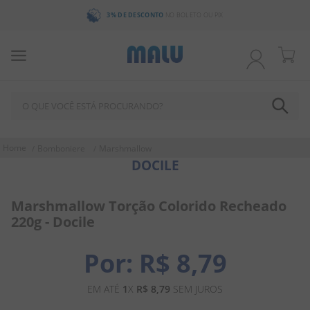
3% DE DESCONTO
NO BOLETO OU PIX
O QUE VOCÊ ESTÁ PROCURANDO?
TERMOS MAIS BUSCADOS
Bomboniere
Marshmallow
DOCILE
1
º
chocolate
2
º
bala
Marshmallow Torção Colorido Recheado
3
º
pirulito
220g - Docile
4
º
férias 2026
R$
8
,
79
5
º
amendoim
6
º
salgadinho
EM ATÉ
1
X
R$
8
,
79
SEM JUROS
7
º
biscoito