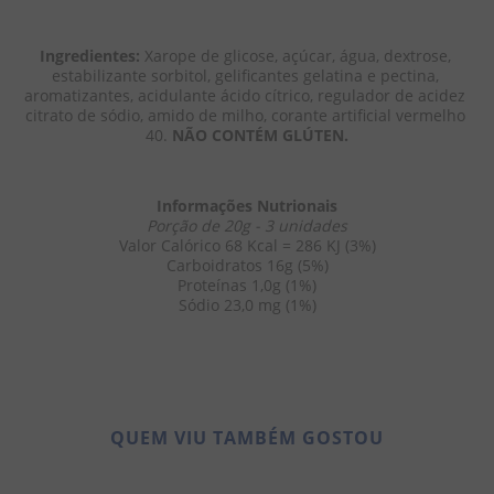
Ingredientes: 
Xarope de glicose, açúcar, água, dextrose, 
estabilizante sorbitol, gelificantes gelatina e pectina, 
aromatizantes, acidulante ácido cítrico, regulador de acidez 
citrato de sódio, amido de milho, corante artificial vermelho 
40. 
NÃO CONTÉM GLÚTEN.
Informações Nutrionais
Porção de 20g - 3 unidades
Valor Calórico 68 Kcal = 286 KJ (3%)
Carboidratos 16g (5%)
Proteínas 1,0g (1%)
Sódio 23,0 mg (1%)
QUEM VIU TAMBÉM GOSTOU