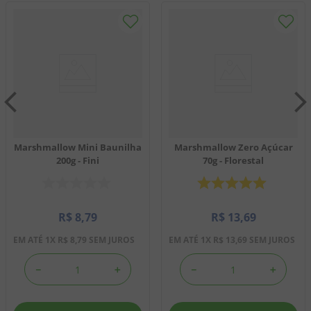
Marshmallow Mini Baunilha
Marshmallow Zero Açúcar
200g - Fini
70g - Florestal
R$
8
,
79
R$
13
,
69
EM ATÉ
1
X
R$
8
,
79
SEM JUROS
EM ATÉ
1
X
R$
13
,
69
SEM JUROS
－
＋
－
＋