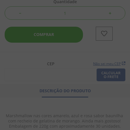
Quantidade
8
º
chiclete
－
＋
9
º
doce leite
10
º
pipoca
COMPRAR
CEP
Não sei meu CEP
CALCULAR
O FRETE
DESCRIÇÃO DO PRODUTO
Marshmallow nas cores amarelo, azul e rosa sabor baunilha 
com recheio de gelatina de morango. Ainda mais gostoso! 
Embalagem de 220g com aproximadamente 30 unidades.