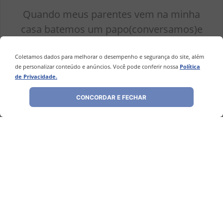
Quando meus parentes vem na minha
casa batemos um papo(conversamos)e
adoramos comer o Marshmallow
Recheado. Traz alegria e diversão pro
Coletamos dados para melhorar o desempenho e segurança do site, além
de personalizar conteúdo e anúncios. Você pode conferir nossa
Política
ambiente e descontração. ,
de Privacidade.
Você recomendaria esse produto a um amigo?
CONCORDAR E FECHAR
Sim
Por
Maria C.
De
Ferraz de Vasconcelos - SP
1 - 1
de
1
ESCREVER AVALIAÇÃO