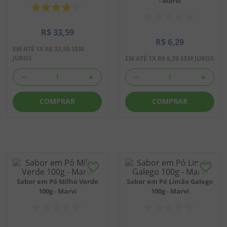
- Marvi
8
º
biscoito
R$
33
,
59
9
º
doce leite
R$
6
,
29
EM ATÉ
1
X
R$
33
,
59
SEM
10
º
pipoca
JUROS
EM ATÉ
1
X
R$
6
,
29
SEM JUROS
－
＋
－
＋
COMPRAR
COMPRAR
Sabor em Pó Milho Verde
Sabor em Pó Limão Galego
100g - Marvi
100g - Marvi