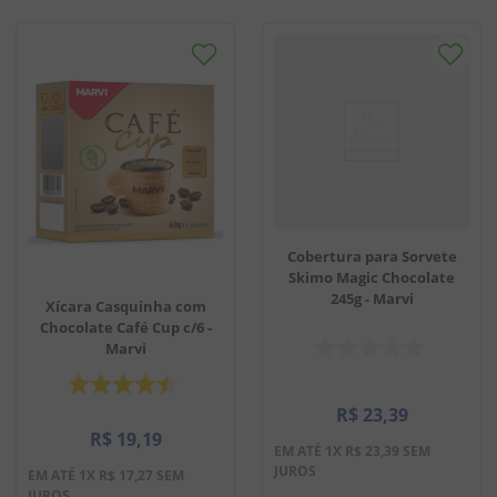
Cobertura para Sorvete
Skimo Magic Chocolate
245g - Marvi
Xícara Casquinha com
Chocolate Café Cup c/6 -
Marvi
R$
23
,
39
R$
19
,
19
EM ATÉ
1
X
R$
23
,
39
SEM
JUROS
EM ATÉ
1
X
R$
17
,
27
SEM
JUROS