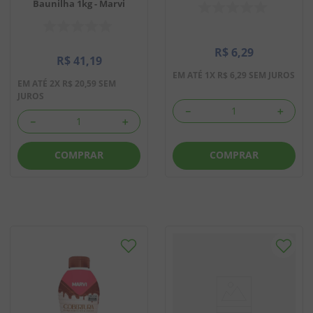
Baunilha 1kg - Marvi
R$
6
,
29
R$
41
,
19
EM ATÉ
1
X
R$
6
,
29
SEM JUROS
EM ATÉ
2
X
R$
20
,
59
SEM
JUROS
－
＋
－
＋
COMPRAR
COMPRAR