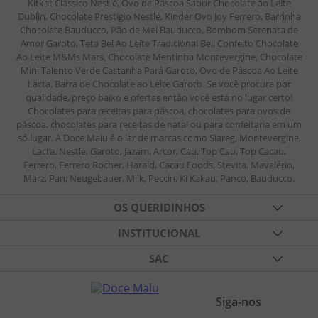
Kitkat Clássico Nestlé, Ovo de Páscoa Sabor Chocolate ao Leite
Dublin, Chocolate Prestigio Nestlé, Kinder Ovo Joy Ferrero, Barrinha
Chocolate Bauducco, Pão de Mel Bauducco, Bombom Serenata de
Amor Garoto, Teta Bel Ao Leite Tradicional Bel, Confeito Chocolate
Ao Leite M&Ms Mars, Chocolate Mentinha Montevergine, Chocolate
Mini Talento Verde Castanha Pará Garoto, Ovo de Páscoa Ao Leite
Lacta, Barra de Chocolate ao Leite Garoto. Se você procura por
qualidade, preço baixo e ofertas então você está no lugar certo!
Chocolates para receitas para páscoa, chocolates para ovos de
páscoa, chocolates para receitas de natal ou para confeitaria em um
só lugar. A Doce Malu é o lar de marcas como Siareg, Montevergine,
Lacta, Nestlé, Garoto, Jazam, Arcor, Cau, Top Cau, Top Cacau,
Ferrero, Ferrero Rocher, Harald, Cacau Foods, Stevita, Mavalério,
Marz, Pan, Neugebauer, Milk, Peccin, Ki Kakau, Panco, Bauducco.
OS QUERIDINHOS
TABLETES DE CHOCOLATES
INSTITUCIONAL
FESTAS
QUEM SOMOS
SAC
BALAS DE GELATINA
BLOG
FALE CONOSCO
FORMAS DIVERSAS
CURSOS
FORMAS DE PAGAMENTO
PASTAS DE AMENDOIM
Siga-nos
POLÍTICA DE PRIVACIDADE
SORVETERIA