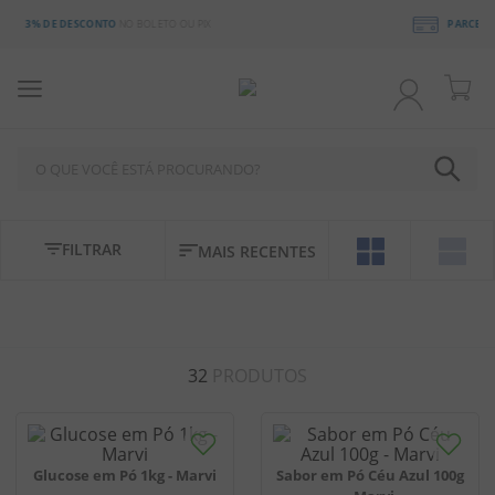
PARCELE ATÉ 3X SEM JUROS
PARCELA MÍNIMA DE R$ 20
O QUE VOCÊ ESTÁ PROCURANDO?
TERMOS MAIS BUSCADOS
FILTRAR
MAIS RECENTES
1
º
chocolate
2
º
bala
3
º
pirulito
32
PRODUTOS
4
º
férias 2026
5
º
amendoim
6
º
salgadinho
Sabor em Pó Céu Azul 100g
Glucose em Pó 1kg - Marvi
7
º
chiclete