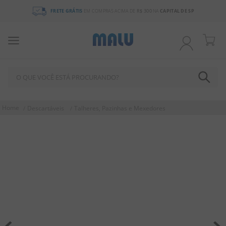
FRETE GRÁTIS
EM COMPRAS ACIMA DE
R$ 300
NA
CAPITAL DE SP
O QUE VOCÊ ESTÁ PROCURANDO?
TERMOS MAIS BUSCADOS
Descartáveis
Talheres, Pazinhas e Mexedores
1
º
bala
2
º
chocolate
3
º
pirulito
4
º
férias 2026
5
º
amendoim
6
º
chiclete
7
º
salgadinho