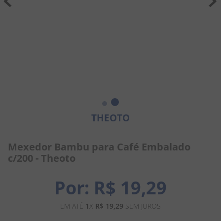
8
º
pipoca
9
º
biscoito
10
º
kit junina
THEOTO
Mexedor Bambu para Café Embalado
c/200 - Theoto
R$
19
,
29
EM ATÉ
1
X
R$
19
,
29
SEM JUROS