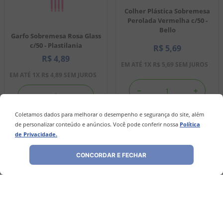
Colher Plástica Sobremesa
Perolada Vermelha c/50 -
Bello
Garfo Sobremesa Rosa Glass
c/50 - Plastilania
R$
5
,
69
R$
4
,
89
EM ATÉ
1
X
R$
5
,
69
SEM JUROS
EM ATÉ
1
X
R$
4
,
89
SEM JUROS
－
＋
－
＋
Coletamos dados para melhorar o desempenho e segurança do site, além
de personalizar conteúdo e anúncios. Você pode conferir nossa
Política
COMPRAR
COMPRAR
de Privacidade.
CONCORDAR E FECHAR
Avaliações
Ainda não foram feitas avaliações para este
produto, o que acha de deixar uma?