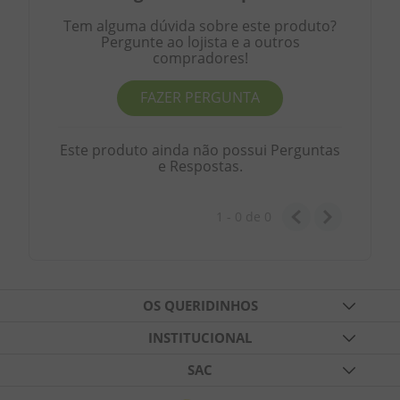
Tem alguma dúvida sobre este produto?
Pergunte ao lojista e a outros
compradores!
FAZER PERGUNTA
Este produto ainda não possui Perguntas
e Respostas.
1 - 0
de
0
OS QUERIDINHOS
TABLETES DE CHOCOLATES
INSTITUCIONAL
FESTAS
QUEM SOMOS
SAC
BALAS DE GELATINA
BLOG
FALE CONOSCO
FORMAS DIVERSAS