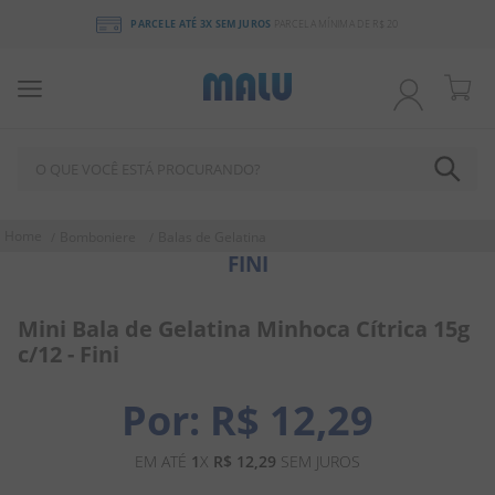
PARCELE ATÉ 3X SEM JUROS
PARCELA MÍNIMA DE R$ 20
O QUE VOCÊ ESTÁ PROCURANDO?
TERMOS MAIS BUSCADOS
Bomboniere
Balas de Gelatina
FINI
1
º
bala
2
º
chocolate
Mini Bala de Gelatina Minhoca Cítrica 15g
3
º
pirulito
c/12 - Fini
4
º
férias 2026
R$
12
,
29
5
º
amendoim
6
º
chiclete
EM ATÉ
1
X
R$
12
,
29
SEM JUROS
7
º
salgadinho