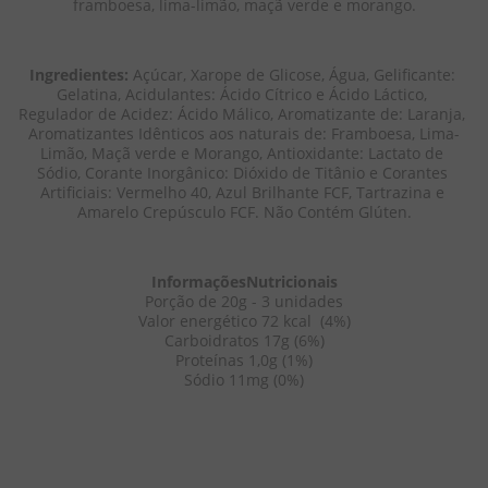
framboesa, lima-limão, maçã verde e morango.
Ingredientes:
 Açúcar, Xarope de Glicose, Água, Gelificante: 
Gelatina, Acidulantes: Ácido Cítrico e Ácido Láctico, 
Regulador de Acidez: Ácido Málico, Aromatizante de: Laranja, 
Aromatizantes Idênticos aos naturais de: Framboesa, Lima-
Limão, Maçã verde e Morango, Antioxidante: Lactato de 
Sódio, Corante Inorgânico: Dióxido de Titânio e Corantes 
Artificiais: Vermelho 40, Azul Brilhante FCF, Tartrazina e 
Amarelo Crepúsculo FCF. Não Contém Glúten.
InformaçõesNutricionais
Porção de 20g - 3 unidades
Valor energético 72 kcal  (4%)
Carboidratos 17g (6%)
Proteínas 1,0g (1%)
Sódio 11mg (0%)