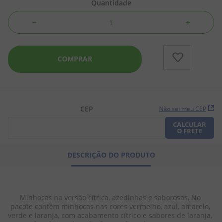
Quantidade
8
º
pipoca
－
＋
9
º
biscoito
10
º
kit junina
COMPRAR
CEP
Não sei meu CEP
CALCULAR
O FRETE
DESCRIÇÃO DO PRODUTO
Minhocas na versão cítrica, azedinhas e saborosas, No 
pacote contém minhocas nas cores vermelho, azul, amarelo, 
verde e laranja, com acabamento cítrico e sabores de laranja, 