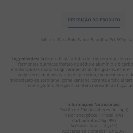
Mistura Para Bolo
Mistura Para Bolo
Mistura Par
Sabor Milho Verde
Sabor Cenoura 390g
Sabor Coco 
DESCRIÇÃO DO PRODUTO
390g - Itaiquara
- Itaiquara
Itaiqua
Mistura Para Bolo Sabor Baunilha Pct 390g Ita
1
avaliaçã
Ingredientes:
 Açúcar cristal, farinha de trigo enriquecida com
fermentos químicos fosfato de sódio e alumínio e bicarbon
R$
4
,
79
R$
4
,
79
R$
4
,
emulsificantes mono e diglicerídeo de ácidos graxos, ésteres
EM ATÉ
1
X
R$
4
,
79
EM ATÉ
1
X
R$
4
,
79
EM ATÉ
1
X
R$
poliglicerol, monoestearato de glicerina, monoestearato de
SEM JUROS
SEM JUROS
SEM JUROS
monooleato de sorbitana, goma xantana, corante artificial tart
contém glúten. Alérgicos: contém derivado de trigo. po
－
＋
－
＋
－
Informações Nutricionais:
Porção de 30g (4 colheres de sopa)
Valor energético 114kcal (6%)
Carboidratos 26g (9%)
COMPRAR
COMPRAR
COMPR
Açúcares totais 16g (**)
Açúcares adicionados 15g (30%)