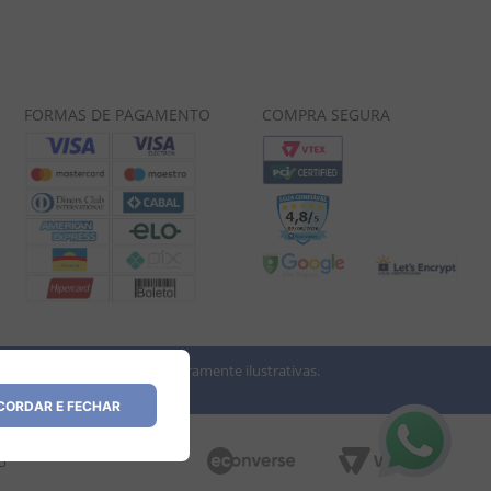
FORMAS DE PAGAMENTO
COMPRA SEGURA
 imagens dos produtos são meramente ilustrativas.
vio.
ORDAR E FECHAR
35