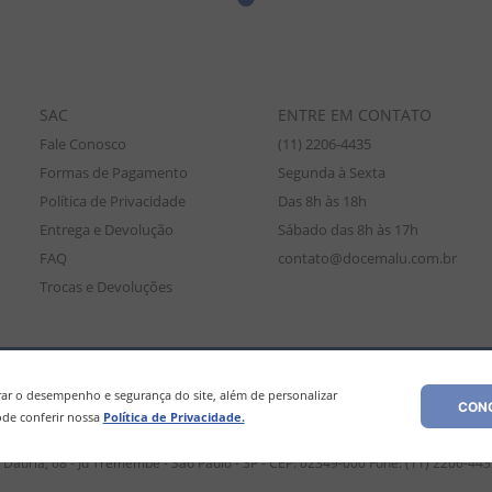
SAC
ENTRE EM CONTATO
Fale Conosco
(11) 2206-4435
Formas de Pagamento
Segunda à Sexta
Política de Privacidade
Das 8h às 18h
Entrega e Devolução
Sábado das 8h às 17h
FAQ
contato@docemalu.com.br
Trocas e Devoluções
amente para compras efetuadas no site, podendo diferir da loja física. As
os os preços e condições comerciais estão sujeitos a alteração sem aviso pré
r o desempenho e segurança do site, além de personalizar
CONC
de conferir nossa
Política de Privacidade.
Dáuria, 68 - Jd Tremembé - São Paulo - SP - CEP: 02349-000 Fone: (11) 2206-44