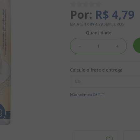
R$
4
,
79
EM ATÉ
1
X
R$
4
,
79
SEM JUROS
Quantidade
－
＋
Não sei meu CEP