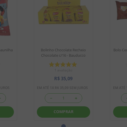
Baunilha
Bolinho Chocolate Recheio
Bolo Ce
Chocolate c/16 - Bauducco
1
avaliação
R$
35
,
09
JUROS
EM ATÉ
1
X
R$
35
,
09
SEM JUROS
EM ATÉ
＋
－
＋
COMPRAR