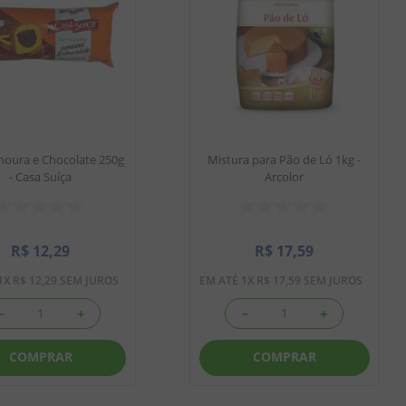
noura e Chocolate 250g
Mistura para Pão de Ló 1kg -
- Casa Suíça
Arcolor
R$
12
,
29
R$
17
,
59
1
X
R$
12
,
29
SEM JUROS
EM ATÉ
1
X
R$
17
,
59
SEM JUROS
－
＋
－
＋
COMPRAR
COMPRAR