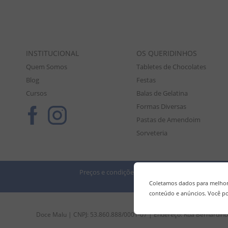
INSTITUCIONAL
OS QUERIDINHOS
Quem Somos
Tabletes de Chocolates
Blog
Festas
Cursos
Balas de Gelatina
Formas Diversas
Pastas de Amendoim
Sorveteria
Preços e condições de pagamento válidos exclusiv
Tod
Coletamos dados para melhora
conteúdo e anúncios. Você po
Doce Malu | CNPJ: 53.860.888/0001-07 | Endereço: Rua Bernardino 