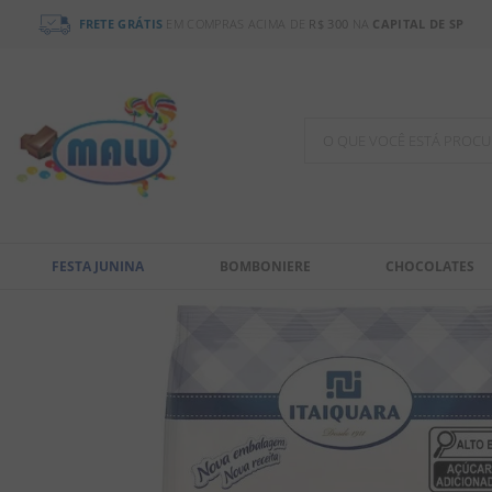
FRETE GRÁTIS
EM COMPRAS ACIMA DE
R$ 300
NA
CAPITAL DE SP
O QUE VOCÊ ESTÁ PR
TERMOS MAIS BUSCADOS
1
º
bala
FESTA JUNINA
BOMBONIERE
CHOCOLATES
2
º
chocolate
3
º
pirulito
4
º
férias 2026
5
º
amendoim
6
º
chiclete
7
º
salgadinho