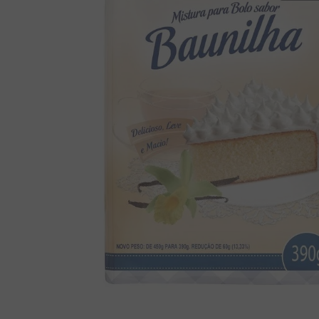
8
º
pipoca
9
º
biscoito
10
º
kit junina