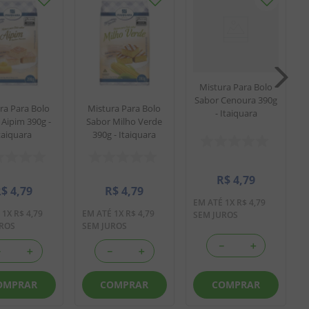
Mistura Para Bolo
Sabor Cenoura 390g
ra Para Bolo
Mistura Para Bolo
- Itaiquara
 Aipim 390g -
Sabor Milho Verde
taiquara
390g - Itaiquara
R$
4
,
79
R$
4
,
79
R$
4
,
79
EM ATÉ
1
X
R$
4
,
79
É
1
X
R$
4
,
79
EM ATÉ
1
X
R$
4
,
79
SEM JUROS
UROS
SEM JUROS
－
＋
－
＋
－
＋
COMPRAR
OMPRAR
COMPRAR