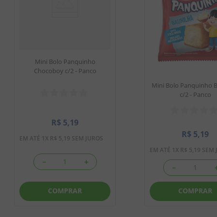
Mini Bolo Panquinho
Chocoboy c/2 - Panco
Mini Bolo Panquinho 
c/2 - Panco
R$
5
,
19
R$
5
,
19
EM ATÉ
1
X
R$
5
,
19
SEM JUROS
EM ATÉ
1
X
R$
5
,
19
SEM 
－
＋
－
COMPRAR
COMPRAR