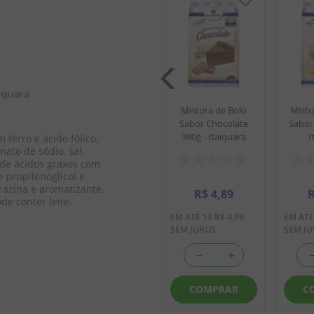
a Bolo
Mistura Para Bolo
390g -
Sabor Laranja 390g -
ra
Itaiquara
iquara 
Mistura de Bolo
Mistu
o
Sabor Chocolate
Sabor
390g - Itaiquara
I
 ferro e ácido fólico, 
ato de sódio, sal, 
79
R$
4
,
79
 de ácidos graxos com 
4
,
79
EM ATÉ
1
X
R$
4
,
79
 propilenoglicol e 
SEM JUROS
razina e aromatizante. 
R$
4
,
89
de conter leite.
EM ATÉ
1
X
R$
4
,
89
EM AT
SEM JUROS
SEM J
＋
－
＋
－
＋
AR
COMPRAR
COMPRAR
C