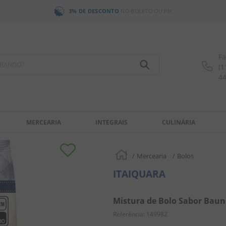
3% DE DESCONTO
NO BOLETO OU PIX
Fa
OCURANDO?
(1
4
MERCEARIA
INTEGRAIS
CULINÁRIA
Mercearia
Bolos
ITAIQUARA
Mistura de Bolo Sabor Bauni
Referência
:
149982