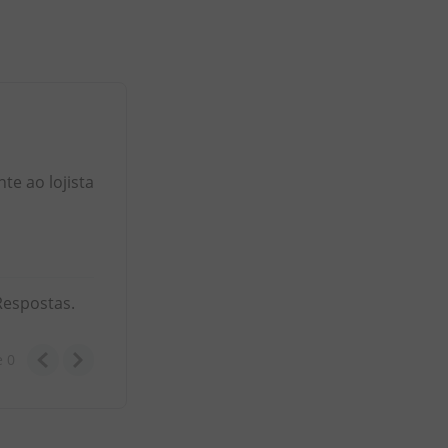
e ao lojista
Respostas.
e
0