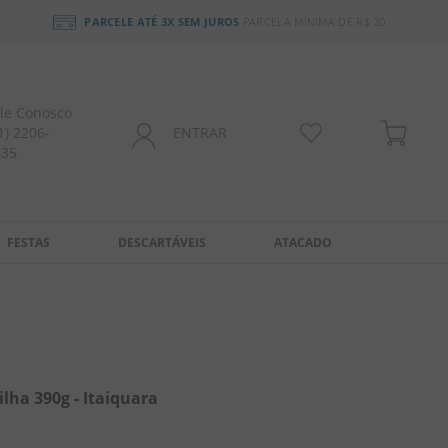
PARCELE ATÉ 3X SEM JUROS
PARCELA MÍNIMA DE R$ 20
le Conosco
1) 2206-
ENTRAR
435
FESTAS
DESCARTÁVEIS
ATACADO
lha 390g - Itaiquara