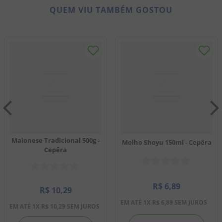
QUEM VIU TAMBÉM GOSTOU
Maionese Tradicional 500g -
Molho Shoyu 150ml - Cepêra
Cepêra
R$
6
,
89
R$
10
,
29
EM ATÉ
1
X
R$
6
,
89
SEM JUROS
EM ATÉ
1
X
R$
10
,
29
SEM JUROS