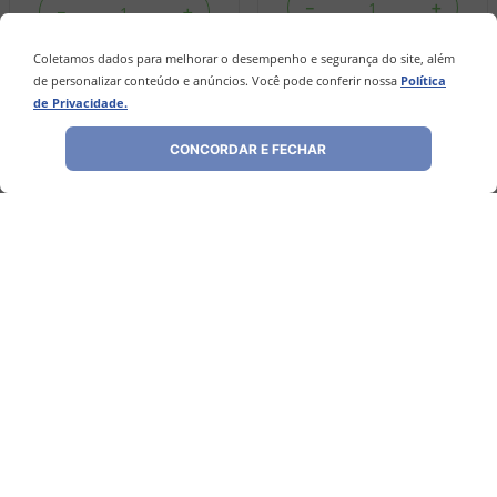
－
＋
－
＋
Coletamos dados para melhorar o desempenho e segurança do site, além
de personalizar conteúdo e anúncios. Você pode conferir nossa
Política
COMPRAR
COMPRAR
de Privacidade.
CONCORDAR E FECHAR
Avaliações
Ainda não foram feitas avaliações para este
produto, o que acha de deixar uma?
ESCREVER AVALIAÇÃO