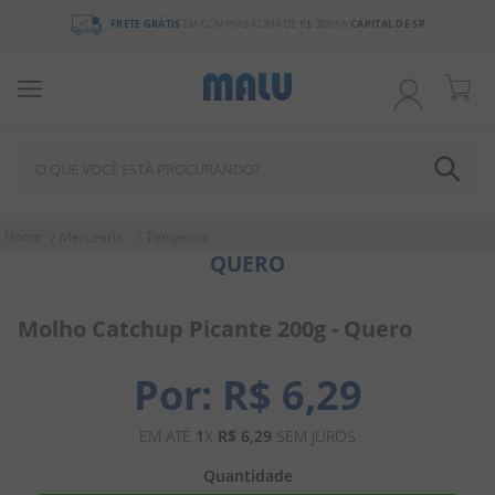
FRETE GRÁTIS
EM COMPRAS ACIMA DE
R$ 300
NA
CAPITAL DE SP
O QUE VOCÊ ESTÁ PROCURANDO?
TERMOS MAIS BUSCADOS
Mercearia
Temperos
QUERO
1
º
chocolate
2
º
bala
Molho Catchup Picante 200g - Quero
3
º
pirulito
4
º
férias 2026
R$
6
,
29
5
º
amendoim
EM ATÉ
1
X
R$
6
,
29
SEM JUROS
6
º
salgadinho
Quantidade
7
º
chiclete