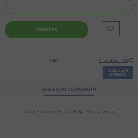
－
＋
8
º
doce leite
9
º
biscoito
COMPRAR
10
º
bala goma
CEP
Não sei meu CEP
CALCULAR
O FRETE
DESCRIÇÃO DO PRODUTO
Molho Catchup Picante 200g . Marca: Quero