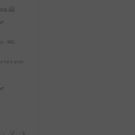
oa.🤗
o?
es - MG
do há
6 anos
o?
e
5