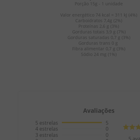
Porção 15g - 1 unidade
Valor energético 74 kcal = 311 kJ (4%)
Carboidratos 7,4g (2%)
Proteínas 2,6 g (3%)
Gorduras totais 3,9 g (7%)
Gorduras saturadas 0,7 g (3%)
Gorduras trans 0 g 
Fibra alimentar 0,7 g (3%)
Sódio 24 mg (1%)
Avaliações
5
estrelas
5
4
estrelas
0
3
estrelas
0
5
ava