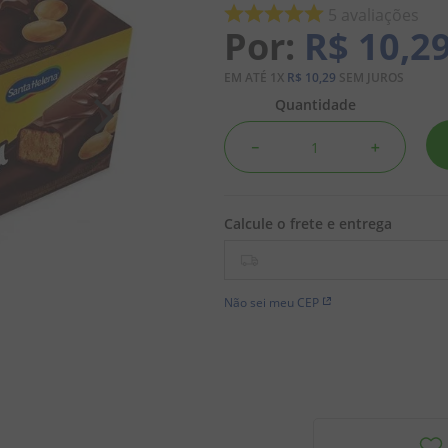
5
avaliações
R$
10
,
2
EM ATÉ
1
X
R$
10
,
29
SEM JUROS
Quantidade
－
＋
Não sei meu CEP