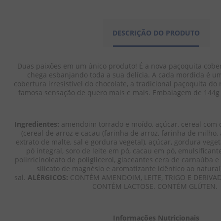
DESCRIÇÃO DO PRODUTO
Duas paixões em um único produto! É a nova paçoquita cober
chega esbanjando toda a sua delícia. A cada mordida é um
cobertura irresistível do chocolate, a tradicional paçoquita do
famosa sensação de quero mais e mais. Embalagem de 144g
Ingredientes: 
amendoim torrado e moído, açúcar, cereal com 
(cereal de arroz e cacau (farinha de arroz, farinha de milho,
extrato de malte, sal e gordura vegetal), açúcar, gordura veget
pó integral, soro de leite em pó, cacau em pó, emulsificante
polirricinoleato de poliglicerol, glaceantes cera de carnaúba 
silicato de magnésio e aromatizante idêntico ao natural
sal. 
ALÉRGICOS: 
CONTÉM AMENDOIM, LEITE, TRIGO E DERIVAD
CONTÉM LACTOSE. CONTÉM GLÚTEN. 
Informações Nutricionais