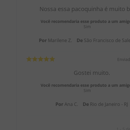
Nossa essa pacoquinha é muito b
Você recomendaria esse produto a um amig
Sim
Por
Marilene Z.
De
São Francisco de Sal
Envia
Gostei muito.
Você recomendaria esse produto a um amig
Sim
Por
Ana C.
De
Rio de Janeiro - RJ
1 - 5
d