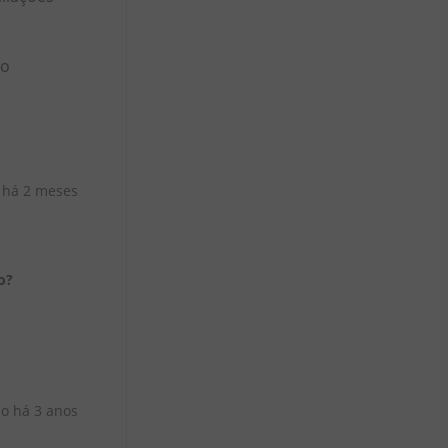
to
 há
2 meses
o?
do há
3 anos