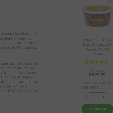
ta com chocolate que 
a alegria. Além da 
Paçoca Cobertura
 recheio garante aquela 
Sabor Chocolate Ki-
 contendo 8 unidades.
Paçoca c/50 - Ki
Kakau
cobertura de chocolate 
9
 açúcar, cacau em pó, 
avaliações
al fracionada, leite em 
R$
25
,
29
s lecitina de soja e 
e abelha, antiumectante 
EM ATÉ
1
X
R$
25
,
29
), cacau em pó e 
SEM JUROS
OS DE SOJA E CEVADA. 
－
＋
COMPRAR