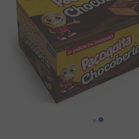
8
º
chiclete
9
º
doce leite
10
º
pipoca