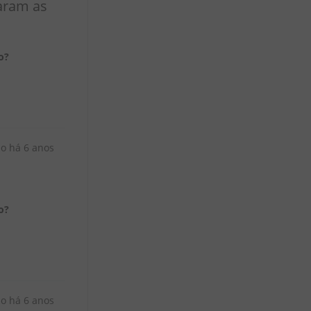
aram as
o?
do há
6 anos
o?
do há
6 anos