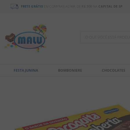
FRETE GRÁTIS
EM COMPRAS ACIMA DE
R$ 300
NA
CAPITAL DE SP
O QUE VOCÊ ESTÁ PR
TERMOS MAIS BUSCADOS
1
º
chocolate
FESTA JUNINA
BOMBONIERE
CHOCOLATES
2
º
bala
3
º
pirulito
4
º
férias 2026
5
º
amendoim
6
º
salgadinho
7
º
biscoito