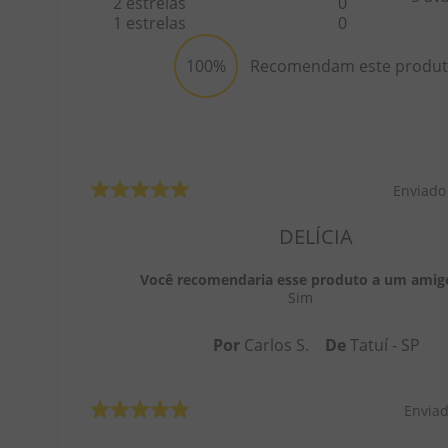
2
estrelas
0
1
estrelas
0
100%
Recomendam este produ
Enviado
DELÍCIA
Você recomendaria esse produto a um amig
Sim
Por
Carlos S.
De
Tatuí - SP
Envia