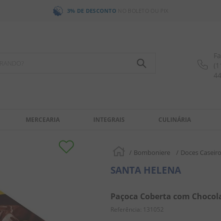
3% DE DESCONTO
NO BOLETO OU PIX
Fa
OCURANDO?
(1
4
MERCEARIA
INTEGRAIS
CULINÁRIA
Bomboniere
Doces Caseir
SANTA HELENA
Paçoca Coberta com Chocola
Referência
:
131052