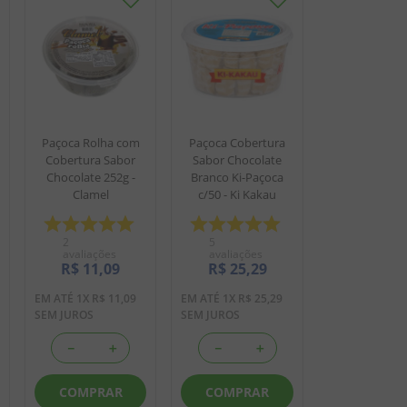
Paçoca Rolha com
Paçoca Cobertura
Cobertura Sabor
Sabor Chocolate
Chocolate 252g -
Branco Ki-Paçoca
Clamel
c/50 - Ki Kakau
2
5
avaliações
avaliações
R$
11
,
09
R$
25
,
29
EM ATÉ
1
X
R$
11
,
09
EM ATÉ
1
X
R$
25
,
29
SEM JUROS
SEM JUROS
－
＋
－
＋
COMPRAR
COMPRAR