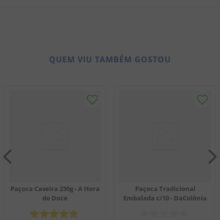
8
º
doce leite
9
º
biscoito
10
º
bala goma
QUEM VIU TAMBÉM GOSTOU
Paçoca Caseira 230g - A Hora
Paçoca Tradicional
do Doce
Embalada c/10 - DaColônia