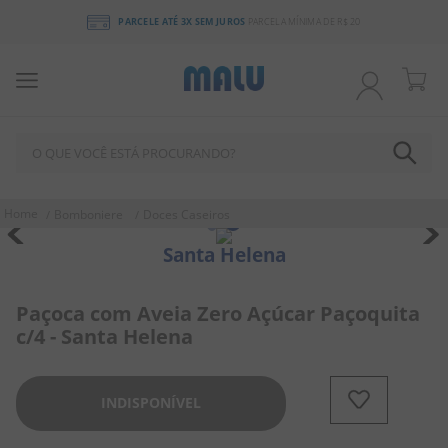
PARCELE ATÉ 3X SEM JUROS
PARCELA MÍNIMA DE R$ 20
O QUE VOCÊ ESTÁ PROCURANDO?
TERMOS MAIS BUSCADOS
Bomboniere
Doces Caseiros
1
º
chocolate
Santa Helena
2
º
bala
3
º
pirulito
Paçoca com Aveia Zero Açúcar Paçoquita
c/4 - Santa Helena
4
º
férias 2026
5
º
amendoim
INDISPONÍVEL
6
º
salgadinho
7
º
chiclete