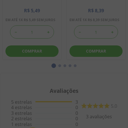
R$
5
,
49
R$
8
,
39
EM ATÉ
1
X
R$
5
,
49
SEM JUROS
EM ATÉ
1
X
R$
8
,
39
SEM JUROS
－
＋
－
＋
COMPRAR
COMPRAR
Avaliações
5
estrelas
3
5.0
4
estrelas
0
3
estrelas
0
3
avaliações
2
estrelas
0
1
estrelas
0