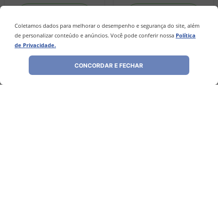
－
＋
－
＋
Coletamos dados para melhorar o desempenho e segurança do site, além
de personalizar conteúdo e anúncios. Você pode conferir nossa
Política
de Privacidade.
COMPRAR
COMPRAR
CONCORDAR E FECHAR
Avaliações
Ainda não foram feitas avaliações para este
produto, o que acha de deixar uma?
ESCREVER AVALIAÇÃO