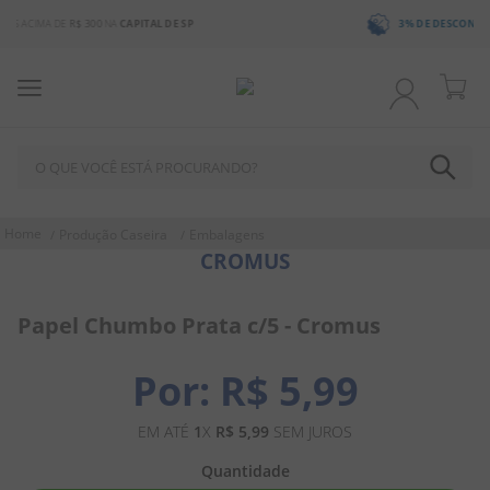
3% DE DESCONTO
NO BOLETO OU PIX
O QUE VOCÊ ESTÁ PROCURANDO?
TERMOS MAIS BUSCADOS
Produção Caseira
Embalagens
CROMUS
1
º
chocolate
2
º
bala
Papel Chumbo Prata c/5 - Cromus
3
º
pirulito
4
º
férias 2026
R$
5
,
99
5
º
amendoim
EM ATÉ
1
X
R$
5
,
99
SEM JUROS
6
º
salgadinho
Quantidade
7
º
biscoito