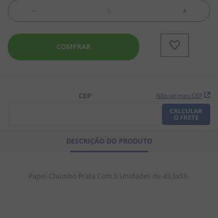
－
＋
8
º
chiclete
9
º
doce leite
COMPRAR
10
º
pipoca
CEP
Não sei meu CEP
CALCULAR
O FRETE
DESCRIÇÃO DO PRODUTO
Papel Chumbo Prata Com 5 Unidades de 43,5x59.