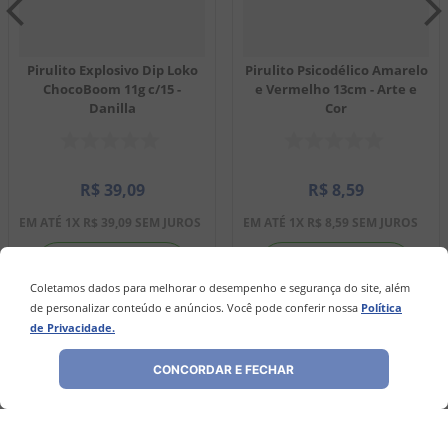
Pirulito Explosivo Dip Loko
Pirulito Psicodélico Amarelo
ChocoBoom 11g c/15 -
e Vermelho 13cm - Arte e
Danilla
Cor
R$
39
,
09
R$
8
,
59
EM ATÉ
1
X
R$
39
,
09
SEM JUROS
EM ATÉ
1
X
R$
8
,
59
SEM JUROS
－
＋
－
＋
Coletamos dados para melhorar o desempenho e segurança do site, além
de personalizar conteúdo e anúncios. Você pode conferir nossa
Política
de Privacidade.
COMPRAR
COMPRAR
CONCORDAR E FECHAR