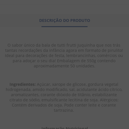
8
º
biscoito
9
º
doce leite
DESCRIÇÃO DO PRODUTO
10
º
pipoca
O sabor único da bala de tutti frutti Juquinha que nos trás 
tantas recordações da infância agora em formato de pirulito! 
Ideal para decorações de festa, lembrancinhas, comércios ou 
para adoçar o seu dia! Embalagem de 550g contendo 
aproximadamente 50 unidades.
Ingredientes: 
Açúcar, xarope de glicose, gordura vegetal 
hidrogenada, amido modificado, sal, acidulante ácido cítrico, 
aromatizantes, corante dióxido de titânio, estabilizante 
citrato de sódio, emulsificante lecitina de soja. Alérgicos: 
Contém derivados de soja. Pode conter leite e corante 
tartrazina. 
Informação Nutricional