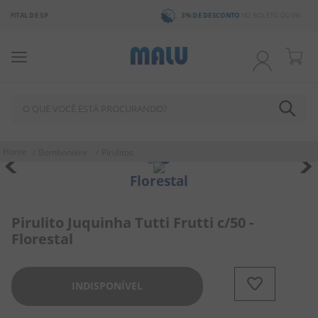
3% DE DESCONTO
NO BOLETO OU PIX
O QUE VOCÊ ESTÁ PROCURANDO?
TERMOS MAIS BUSCADOS
Bomboniere
Pirulitos
1
º
chocolate
Florestal
2
º
bala
3
º
pirulito
Pirulito Juquinha Tutti Frutti c/50 -
Florestal
4
º
férias 2026
5
º
amendoim
INDISPONÍVEL
6
º
salgadinho
7
º
chiclete