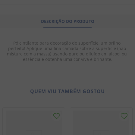
8
º
doce leite
9
º
biscoito
DESCRIÇÃO DO PRODUTO
10
º
bala goma
Pó cintilante para decoração de superfície, um brilho 
perfeito! Aplique uma fina camada sobre a superfície (não 
misture com a massa) usando puro ou diluído em álcool ou 
essência e obtenha uma cor viva e brihante.
QUEM VIU TAMBÉM GOSTOU