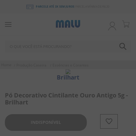
PARCELE ATÉ 3X SEM JUROS
PARCELA MÍNIMA DE R$ 20
O QUE VOCÊ ESTÁ PROCURANDO?
TERMOS MAIS BUSCADOS
Produção Caseira
Essências e Corantes
1
º
chocolate
Brilhart
2
º
bala
3
º
pirulito
Pó Decorativo Cintilante Ouro Antigo 5g -
Brilhart
4
º
férias 2026
5
º
amendoim
INDISPONÍVEL
6
º
salgadinho
7
º
chiclete