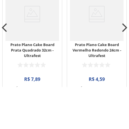
Prato Plano Cake Board
Prato Plano Cake Board
Prata Quadrado 32cm -
Vermelho Redondo 24cm -
Ultrafest
Ultrafest
R$
7
,
89
R$
4
,
59
EM ATÉ
1
X
R$
7
,
89
SEM JUROS
EM ATÉ
1
X
R$
4
,
59
SEM JUROS
－
＋
－
＋
COMPRAR
COMPRAR