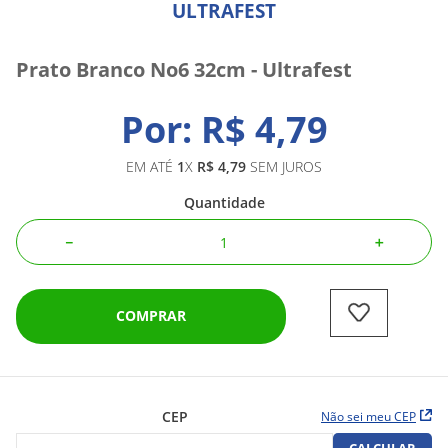
ULTRAFEST
Prato Branco No6 32cm - Ultrafest
R$
4
,
79
EM ATÉ
1
X
R$
4
,
79
SEM JUROS
Quantidade
－
＋
COMPRAR
CEP
Não sei meu CEP
CALCULAR