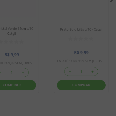
ristal Verde 15cm c/10 -
Prato Bolo Lilás c/10 - Catgil
Catgil
R$
9
,
99
R$
9
,
99
EM ATÉ
1
X
R$
9
,
99
SEM JUROS
1
X
R$
9
,
99
SEM JUROS
－
＋
－
＋
COMPRAR
COMPRAR