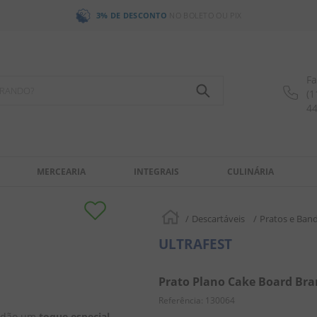
3% DE DESCONTO
NO BOLETO OU PIX
Fa
OCURANDO?
(1
4
MERCEARIA
INTEGRAIS
CULINÁRIA
Descartáveis
Pratos e Ban
ULTRAFEST
Prato Plano Cake Board Bra
Referência
:
130064
s dão um 
toque especial