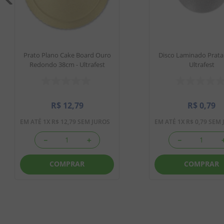
Prato Plano Cake Board Ouro
Disco Laminado Prata
Redondo 38cm - Ultrafest
Ultrafest
R$
12
,
79
R$
0
,
79
EM ATÉ
1
X
R$
12
,
79
SEM JUROS
EM ATÉ
1
X
R$
0
,
79
SEM 
－
＋
－
COMPRAR
COMPRAR