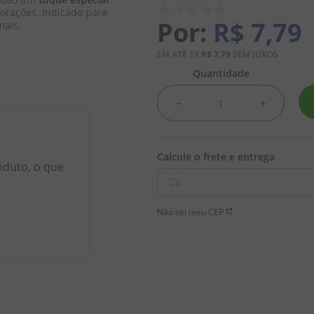
orações. Indicado para 
R$
7
,
79
mais.
EM ATÉ
1
X
R$
7
,
79
SEM JUROS
Quantidade
－
＋
oduto, o que
Não sei meu CEP