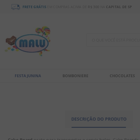
FRETE GRÁTIS
EM COMPRAS ACIMA DE
R$ 300
NA
CAPITAL DE SP
O QUE VOCÊ ESTÁ PR
TERMOS MAIS BUSCADOS
1
º
chocolate
FESTA JUNINA
BOMBONIERE
CHOCOLATES
2
º
bala
3
º
pirulito
4
º
férias 2026
5
º
amendoim
DESCRIÇÃO DO PRODUTO
6
º
salgadinho
7
º
chiclete
Cake Board
 prato para transportar e servir bolos, Cake Board