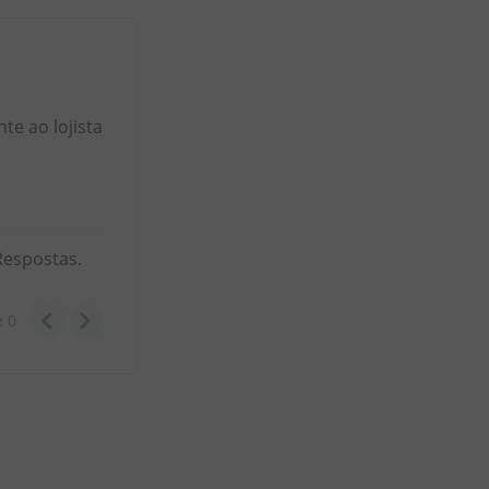
e ao lojista
Respostas.
e
0