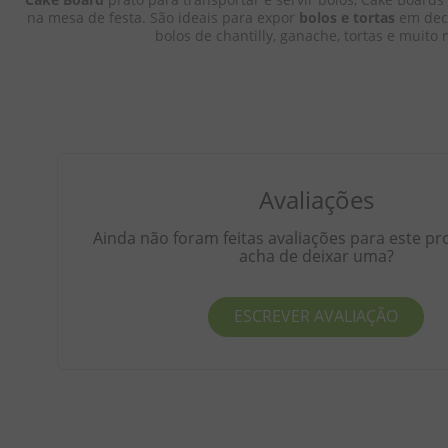
8
º
doce leite
na mesa de festa. São ideais para expor 
bolos e tortas
 em dec
bolos de chantilly, ganache, tortas e muito 
9
º
biscoito
10
º
bala goma
Avaliações
Ainda não foram feitas avaliações para este pr
acha de deixar uma?
ESCREVER AVALIAÇÃO