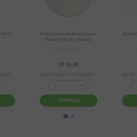
 15cm -
Prato Plano Cake Board Branco
Prato C
Redondo 35cm - Ultrafest
R$
10
,
09
JUROS
EM ATÉ
1
X
R$
10
,
09
SEM JUROS
EM ATÉ
＋
－
＋
COMPRAR