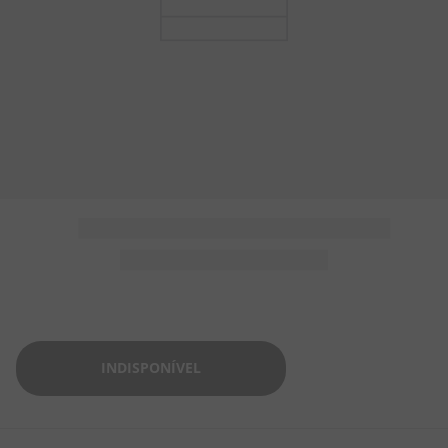
5
º
AMENDOIM
6
º
SALGADINHO
7
º
CHICLETE
8
º
DOCE LEITE
9
º
BISCOITO
10
º
BALA GOMA
INDISPONÍVEL