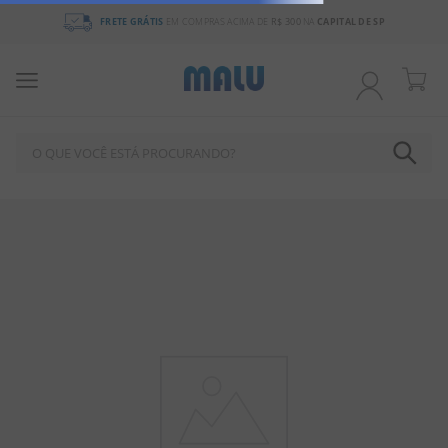
FRETE GRÁTIS
EM COMPRAS ACIMA DE
R$ 300
NA
CAPITAL DE SP
O QUE VOCÊ ESTÁ PROCURANDO?
TERMOS MAIS BUSCADOS
1
º
CHOCOLATE
2
º
BALA
3
º
PIRULITO
4
º
FÉRIAS 2026