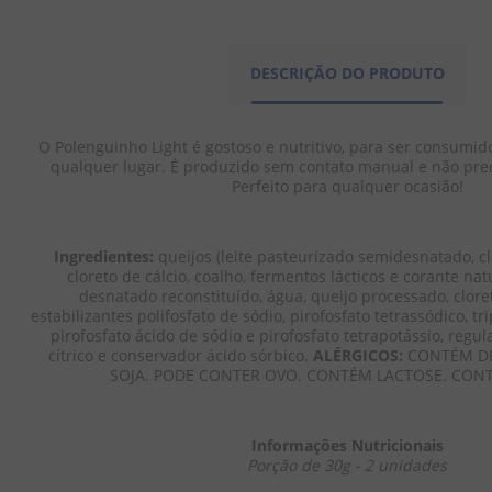
DESCRIÇÃO DO PRODUTO
O Polenguinho Light é gostoso e nutritivo, para ser consumid
qualquer lugar. É produzido sem contato manual e não preci
Perfeito para qualquer ocasião!
Ingredientes:
 queijos (leite pasteurizado semidesnatado, clo
cloreto de cálcio, coalho, fermentos lácticos e corante nat
desnatado reconstituído, água, queijo processado, cloreto
estabilizantes polifosfato de sódio, pirofosfato tetrassódico, tri
pirofosfato ácido de sódio e pirofosfato tetrapotássio, regul
cítrico e conservador ácido sórbico. 
ALÉRGICOS:
 CONTÉM DE
SOJA. PODE CONTER OVO. CONTÉM LACTOSE. CON
Informações Nutricionais
Porção de 30g - 2 unidades