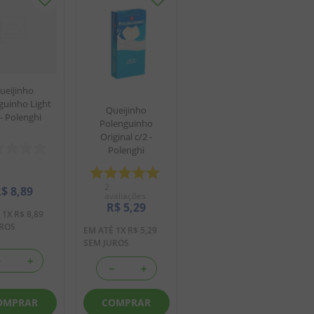
ueijinho
guinho Light
Queijinho
 - Polenghi
Polenguinho
Original c/2 -
Polenghi
2
R$
8
,
89
avaliações
R$
5
,
29
É
1
X
R$
8
,
89
UROS
EM ATÉ
1
X
R$
5
,
29
SEM JUROS
－
＋
－
＋
OMPRAR
COMPRAR