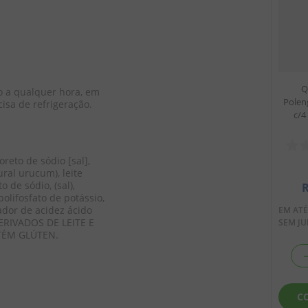
Q
o a qualquer hora, em 
Polen
sa de refrigeração. 
c/4
reto de sódio [sal], 
ural urucum), leite 
 de sódio, (sal), 
polifosfato de potássio, 
ador de acidez ácido 
EM AT
RIVADOS DE LEITE E 
SEM J
TÉM GLÚTEN.
C