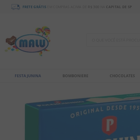
FRETE GRÁTIS
EM COMPRAS ACIMA DE
R$ 300
NA
CAPITAL DE SP
O QUE VOCÊ ESTÁ PR
TERMOS MAIS BUSCADOS
1
º
bala
FESTA JUNINA
BOMBONIERE
CHOCOLATES
2
º
chocolate
3
º
pirulito
4
º
férias 2026
5
º
amendoim
6
º
chiclete
7
º
salgadinho