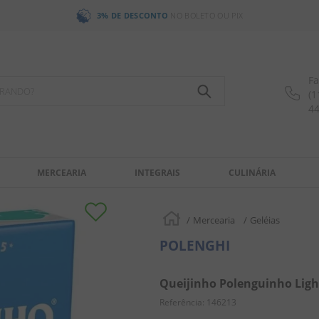
3% DE DESCONTO
NO BOLETO OU PIX
Fa
OCURANDO?
(1
4
MERCEARIA
INTEGRAIS
CULINÁRIA
Mercearia
Geléias
POLENGHI
Queijinho Polenguinho Light
Referência
:
146213