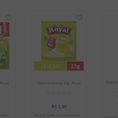
Queijin
 Royal
Gelatina Abacaxi 25g - Royal
R$
2
,
59
JUROS
EM ATÉ
1
X
R$
2
,
59
SEM JUROS
EM ATÉ