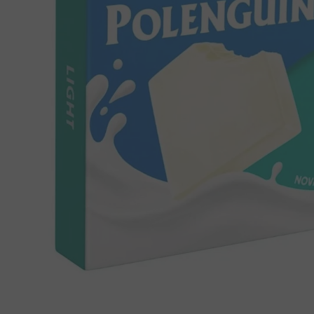
8
º
pipoca
9
º
biscoito
10
º
kit junina