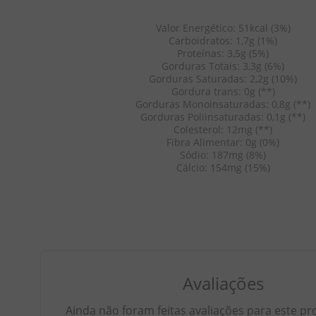
Valor Energético: 51kcal (3%)
Carboidratos: 1,7g (1%)
Proteínas: 3,5g (5%)
Gorduras Totais: 3,3g (6%)
Gorduras Saturadas: 2,2g (10%)
Gordura trans: 0g (**)
Gorduras Monoinsaturadas: 0,8g (**)
Gorduras Poliinsaturadas: 0,1g (**)
Colesterol: 12mg (**)
Fibra Alimentar: 0g (0%)
Sódio: 187mg (8%)
Cálcio: 154mg (15%)
Avaliações
Ainda não foram feitas avaliações para este pr