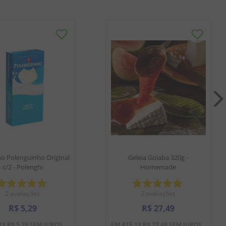
ho Polenguinho Original
Geleia Goiaba 320g -
c/2 - Polenghi
Homemade
2
avaliações
2
avaliações
R$
5
,
29
R$
27
,
49
1
X
R$
5
,
29
SEM JUROS
EM ATÉ
1
X
R$
27
,
49
SEM JUROS