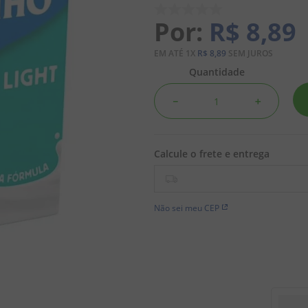
R$
8
,
89
EM ATÉ
1
X
R$
8
,
89
SEM JUROS
Quantidade
－
＋
Não sei meu CEP