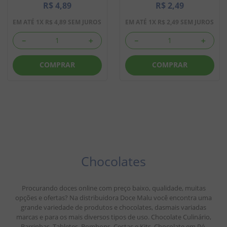
R$
4
,
89
R$
2
,
49
EM ATÉ
1
X
R$
4
,
89
SEM JUROS
EM ATÉ
1
X
R$
2
,
49
SEM JUROS
－
＋
－
＋
COMPRAR
COMPRAR
Chocolates
Procurando doces online com preço baixo, qualidade, muitas
opções e ofertas? Na distribuidora Doce Malu você encontra uma
grande variedade de produtos e chocolates, dasmais variadas
marcas e para os mais diversos tipos de uso. Chocolate Culinário,
Barrinhas, Tabletes, Bombons, Cestas e Kits, Chocolate em Pó,