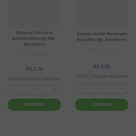
Biscoito Chocolate
Biscoito Wafer Recheado
Recheio Morango 90g -
Baunilha 78g - Rancheiro
Rancheiro
R$
2
,
09
R$
2
,
19
EM ATÉ
1
X
R$
2
,
09
SEM JUROS
EM ATÉ
1
X
R$
2
,
19
SEM JUROS
－
＋
－
＋
COMPRAR
COMPRAR