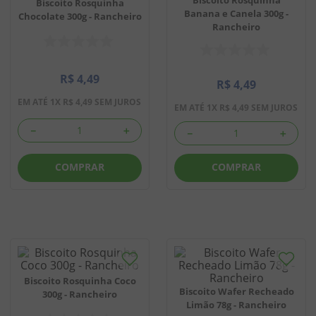
Biscoito Rosquinha
Banana e Canela 300g -
Chocolate 300g - Rancheiro
8
º
biscoito
Rancheiro
9
º
doce leite
10
º
pipoca
R$
4
,
49
R$
4
,
49
EM ATÉ
1
X
R$
4
,
49
SEM JUROS
EM ATÉ
1
X
R$
4
,
49
SEM JUROS
－
＋
－
＋
COMPRAR
COMPRAR
Biscoito Rosquinha Coco
Biscoito Wafer Recheado
300g - Rancheiro
Limão 78g - Rancheiro