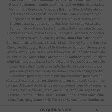
Chocolate Cremoso, Confeitos, FormatosDivertidos, Granulados,
Mentinhas e Copinhos, Moedas e Bolinhas, Pão de Mel e Alfajor.
Atacado de Doces de SP, a Doceria Malu, oferece desconto no
pagamento em boleto e parcelas em até 3 vezes sem juros.
Encontre aqui produtos como Bombom Sonho de Valsa Lacta,
Bombom Ouro Branco Lacta, Chocolate Baton ao Leite Garoto,
Bombom Ferrero Rocher Ferrero, Chocolate Twix Mars, Chocolate
Kitkat Clássico Nestlé, Ovo de Páscoa Sabor Chocolate ao Leite
Dublin, Chocolate Prestigio Nestlé, Kinder Ovo Joy Ferrero, Barrinha
Chocolate Bauducco, Pão de Mel Bauducco, Bombom Serenata de
Amor Garoto, Teta Bel Ao Leite Tradicional Bel, Confeito Chocolate
Ao Leite M&Ms Mars, Chocolate Mentinha Montevergine, Chocolate
Mini Talento Verde Castanha Pará Garoto, Ovo de Páscoa Ao Leite
Lacta, Barra de Chocolate ao Leite Garoto. Se você procura por
qualidade, preço baixo e ofertas então você está no lugar certo!
Chocolates para receitas para páscoa, chocolates para ovos de
páscoa, chocolates para receitas de natal ou para confeitaria em um
só lugar. A Doce Malu é o lar de marcas como Siareg, Montevergine,
Lacta, Nestlé, Garoto, Jazam, Arcor, Cau, Top Cau, Top Cacau,
Ferrero, Ferrero Rocher, Harald, Cacau Foods, Stevita, Mavalério,
Marz, Pan, Neugebauer, Milk, Peccin, Ki Kakau, Panco, Bauducco.
OS QUERIDINHOS