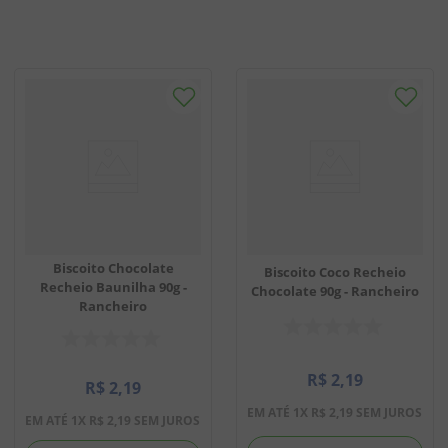
Biscoito Chocolate
Biscoito Coco Recheio
Recheio Baunilha 90g -
Chocolate 90g - Rancheiro
Rancheiro
R$
2
,
19
R$
2
,
19
EM ATÉ
1
X
R$
2
,
19
SEM JUROS
EM ATÉ
1
X
R$
2
,
19
SEM JUROS