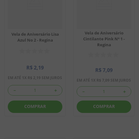
Vela de Aniversário
Vela de Aniversário Lisa
Cintilante Pink Nº 1 -
Azul No 2 - Regina
Regina
R$
2
,
19
R$
7
,
09
EM ATÉ
1
X
R$
2
,
19
SEM JUROS
EM ATÉ
1
X
R$
7
,
09
SEM JUROS
－
＋
－
＋
COMPRAR
COMPRAR