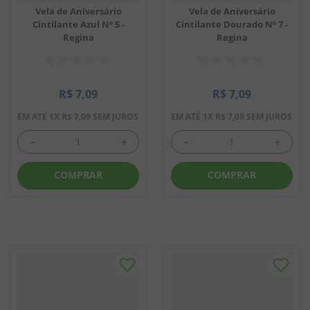
Vela de Aniversário
Vela de Aniversário
Cintilante Azul Nº 5 -
Cintilante Dourado Nº 7 -
Regina
Regina
R$
7
,
09
R$
7
,
09
EM ATÉ
1
X
R$
7
,
09
SEM JUROS
EM ATÉ
1
X
R$
7
,
09
SEM JUROS
－
＋
－
＋
COMPRAR
COMPRAR