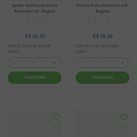
Spider Animação Prato
Moana Prato Redondo c/8 -
Redondo c/8 - Regina
Regina
R$
28
,
49
R$
28
,
49
EM ATÉ
1
X
R$
28
,
49
SEM
EM ATÉ
1
X
R$
28
,
49
SEM
JUROS
JUROS
－
＋
－
＋
COMPRAR
COMPRAR