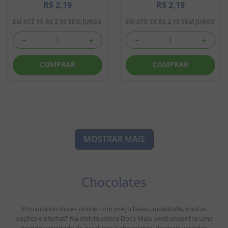
R$
2
,
19
R$
2
,
19
EM ATÉ
1
X
R$
2
,
19
SEM JUROS
EM ATÉ
1
X
R$
2
,
19
SEM JUROS
－
＋
－
＋
COMPRAR
COMPRAR
MOSTRAR MAIS
Chocolates
Procurando doces online com preço baixo, qualidade, muitas
opções e ofertas? Na distribuidora Doce Malu você encontra uma
grande variedade de produtos e chocolates, dasmais variadas