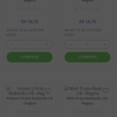
Regina
Regina
8
º
biscoito
9
º
doce leite
R$
18
,
79
R$
18
,
79
10
º
pipoca
EM ATÉ
1
X
R$
18
,
79
SEM
EM ATÉ
1
X
R$
18
,
79
SEM
JUROS
JUROS
－
＋
－
＋
COMPRAR
COMPRAR
Frozen 2 Prato Redondo c/8
Wish Prato Redondo c/8 -
- Regina
Regina