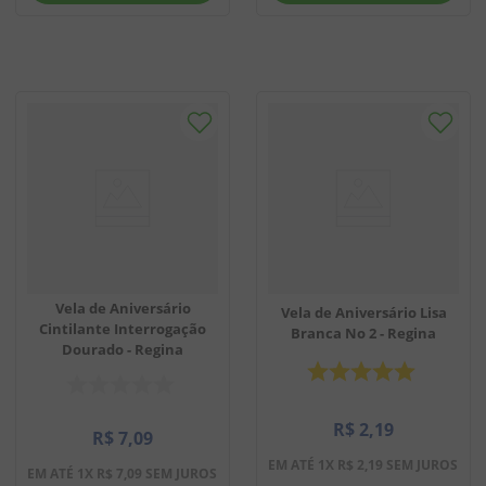
Vela de Aniversário
Vela de Aniversário Lisa
Cintilante Interrogação
Branca No 2 - Regina
Dourado - Regina
R$
2
,
19
R$
7
,
09
EM ATÉ
1
X
R$
2
,
19
SEM JUROS
EM ATÉ
1
X
R$
7
,
09
SEM JUROS