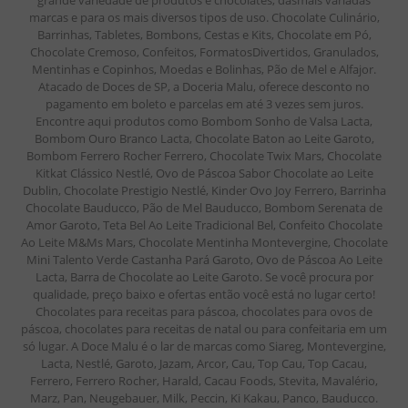
marcas e para os mais diversos tipos de uso. Chocolate Culinário,
Barrinhas, Tabletes, Bombons, Cestas e Kits, Chocolate em Pó,
Chocolate Cremoso, Confeitos, FormatosDivertidos, Granulados,
Mentinhas e Copinhos, Moedas e Bolinhas, Pão de Mel e Alfajor.
Atacado de Doces de SP, a Doceria Malu, oferece desconto no
pagamento em boleto e parcelas em até 3 vezes sem juros.
Encontre aqui produtos como Bombom Sonho de Valsa Lacta,
Bombom Ouro Branco Lacta, Chocolate Baton ao Leite Garoto,
Bombom Ferrero Rocher Ferrero, Chocolate Twix Mars, Chocolate
Kitkat Clássico Nestlé, Ovo de Páscoa Sabor Chocolate ao Leite
Dublin, Chocolate Prestigio Nestlé, Kinder Ovo Joy Ferrero, Barrinha
Chocolate Bauducco, Pão de Mel Bauducco, Bombom Serenata de
Amor Garoto, Teta Bel Ao Leite Tradicional Bel, Confeito Chocolate
Ao Leite M&Ms Mars, Chocolate Mentinha Montevergine, Chocolate
Mini Talento Verde Castanha Pará Garoto, Ovo de Páscoa Ao Leite
Lacta, Barra de Chocolate ao Leite Garoto. Se você procura por
qualidade, preço baixo e ofertas então você está no lugar certo!
Chocolates para receitas para páscoa, chocolates para ovos de
páscoa, chocolates para receitas de natal ou para confeitaria em um
só lugar. A Doce Malu é o lar de marcas como Siareg, Montevergine,
Lacta, Nestlé, Garoto, Jazam, Arcor, Cau, Top Cau, Top Cacau,
Ferrero, Ferrero Rocher, Harald, Cacau Foods, Stevita, Mavalério,
Marz, Pan, Neugebauer, Milk, Peccin, Ki Kakau, Panco, Bauducco.