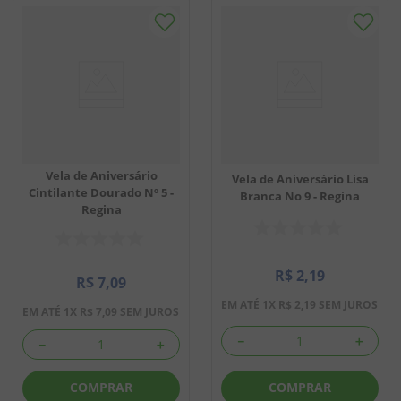
Vela de Aniversário
Vela de Aniversário Lisa
Cintilante Dourado Nº 5 -
Branca No 9 - Regina
Regina
R$
2
,
19
R$
7
,
09
EM ATÉ
1
X
R$
2
,
19
SEM JUROS
EM ATÉ
1
X
R$
7
,
09
SEM JUROS
－
＋
－
＋
COMPRAR
COMPRAR