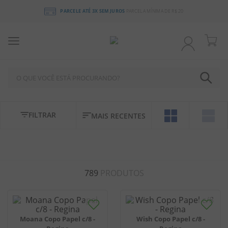
PARCELE ATÉ 3X SEM JUROS
PARCELA MÍNIMA DE R$ 20
O QUE VOCÊ ESTÁ PROCURANDO?
TERMOS MAIS BUSCADOS
FILTRAR
MAIS RECENTES
1
º
chocolate
2
º
bala
3
º
pirulito
789
PRODUTOS
4
º
férias 2026
5
º
amendoim
6
º
salgadinho
Moana Copo Papel c/8 -
Wish Copo Papel c/8 -
7
º
chiclete